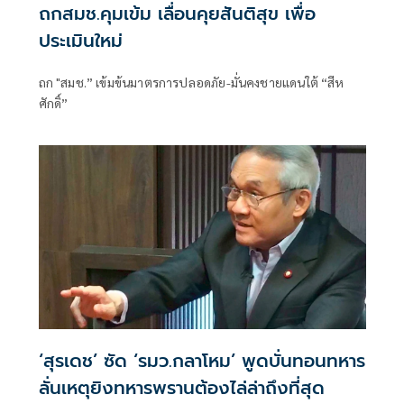
ถกสมช.คุมเข้ม เลื่อนคุยสันติสุข เพื่อ
ประเมินใหม่
ถก "สมช.” เข้มข้นมาตรการปลอดภัย-มั่นคงชายแดนใต้ “สีห
ศักดิ์”
‘สุรเดช’ ซัด ‘รมว.กลาโหม’ พูดบั่นทอนทหาร
ลั่นเหตุยิงทหารพรานต้องไล่ล่าถึงที่สุด