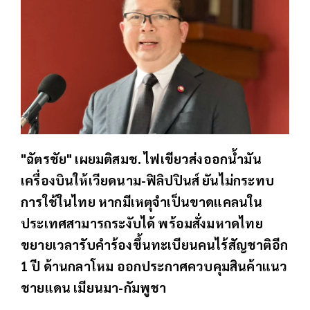
"ฉัตรชัย" เผยมติสมช. ไฟเขียวส่งออกน้ำมัน
เครื่องบินให้เวียดนาม-ฟิลิปปินส์ ยันไม่กระทบ
การใช้ในไทย หากมีเหตุจำเป็นขาดแคลนใน
ประเทศสามารถระงับได้ พร้อมสั่งมหาดไทย
ขยายเวลารับคำร้องขึ้นทะเบียนคนไร้สัญชาติอีก
1 ปี ด้านกลาโหม ออกประกาศควบคุมสินค้าแนว
ชายแดน เมียนมา-กัมพูชา