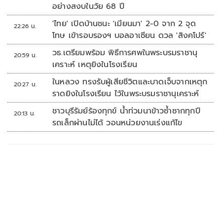
อย่างสงบในวัย 68 ปี
'ไทย' เปิดบ้านชนะ 'เมียนมา' 2-0 จาก 2 จุด
22:26 น.
โทษ เข้ารอบรองฯ บอลอาเซียน ดวล 'สิงคโปร์'
วธ.เตรียมพร้อม พิธีการศพในพระบรมราชานุ
20:59 น.
เคราะห์ เหตุยิงในโรงเรียน
ในหลวง ทรงรับผู้เสียชีวิตและบาดเจ็บจากเหตุก
20:27 น.
ราดยิงในโรงเรียน ไว้ในพระบรมราชานุเคราะห์
ชาวบุรีรัมย์ร้องทุกข์ น้ำท่วมนาข้าวซ้ำซากทุกปี
20:13 น.
รถเล็กผ่านไม่ได้ วอนหน่วยงานเร่งแก้ไข