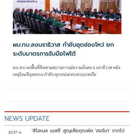
ผบ.ทบ.ลงนราธิวาส กำชับอุดช่องโหว่ ยก
ระดับมาตรการรับมือไฟใต้
ผบ.ทบ.ลงพื้นที่ติดตามสถานการณ์ความมั่นคง จ.นราธิวาส หลัง
เหตุโจมตีจุดตรวจ กำชับทุกหน่วยทบทวนบทเรีย
NEWS UPDATE
'ลิโอเนล เมสซี' สูญเสียคุณพ่อ 'ฮอร์เก' จากไป
22:37 น.