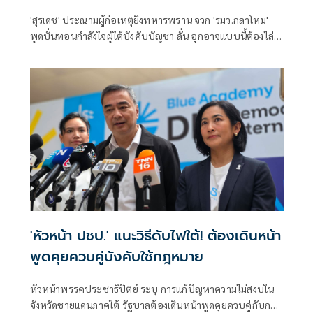
'สุรเดช' ประณามผู้ก่อเหตุยิงทหารพราน จวก 'รมว.กลาโหม'
พูดบั่นทอนกำลังใจผู้ใต้บังคับบัญชา ลั่น อุกอาจแบบนี้ต้องไล่
ล่า ตาต่อตา ฟันต่อฟัน ไม่อย่างนั้นย่ามใจ ติง พูดคุยสันติสุข ถูก
ฝาถู
'หัวหน้า ปชป.' แนะวิธีดับไฟใต้! ต้องเดินหน้า
พูดคุยควบคู่บังคับใช้กฎหมาย
หัวหน้าพรรคประชาธิปัตย์ ระบุ การแก้ปัญหาความไม่สงบใน
จังหวัดชายแดนภาคใต้ รัฐบาลต้องเดินหน้าพูดคุยควบคู่กับการ