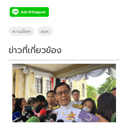
ac
wi
o
n
h
e
tt
p
e
ar
b
er
y
e
o
Li
Tags
ความมั่นคง
สมช.
o
n
k
k
ข่าวที่เกี่ยวข้อง