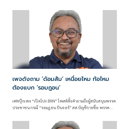
บังคับใช้กฎหมาย
เพจดังถาม ‘ด้อมส้ม’ เหนื่อยไหม ท้อไหม
ต้องแบก ‘รอมฎอน’
เฟซบุ๊กเพจ “เปิดโปง BRN” โพสต์ตั้งคำถามถึงผู้สนับสนุนพรรค
ประชาชน กรณี “รอมฎอน ปันจอร์” สส.บัญชีรายชื่อ พรรค
ประชาชน