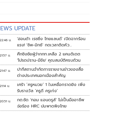
EWS UPDATE
'ฮอนด้า เรซซิ่ง ไทยแลนด์' เปิดฉากร้อน
22:46 น.
แรง! 'ชิพ-มิกซ์' กดเวลาติดหัว
แถว ARRC สนาม 4 ที่มัลดาลิกา
ศึกชิงชัยผู้ว่ากกท.เหลือ 2 แคนดิเดต
21:57 น.
'โปรดปราน-มีชัย' คุณสมบัติครบถ้วน
ปากีสถานจำกัดการรายงานข่าวของสื่อ
21:47 น.
ต่างประเทศนอกเมืองสำคัญ
เศร้า ‘ครูหมวย’ 1 ในเหยื่อกราดยิง เพิ่ง
21:14 น.
รับรางวัล ‘ครูดี ครูเก่ง’
กต.ซัด 'ทอม แอนดรูส์' ไม่เป็นมืออาชีพ
20:51 น.
จ่อร้อง HRC ปมพาดพิงไทย