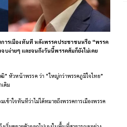
ด็นการเมืองทันที หลังพรรคประชาชนหรือ “พรรค
้วจบง่ายๆ และจนถึงวันนี้พรรคส้มก็ยังไม่เคย
ุฒิ” หัวหน้าพรรค ว่า “ใหญ่กว่าพรรคภูมิใจไทย”
าเดิม
อมเข้าใจทันทีว่าไม่ได้หมายถึงพรรคการเมืองพรรค
้จึงเริ่มขยายตัวออกไปเองในพื้นที่สาธารณะอย่าง