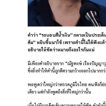
คำว่า “ระบอบสีน้ำเงิน” กลายเป็นประเ
ส้ม” หยิบขึ้นมาใช้ เพราะคำนี้ไม่ได้ฟังแล
อธิบายให้ชัดว่าหมายถึงอะไรกันแน่
มีเพียงคำอธิบายจาก “ณัฐพงษ์ เรืองปัญญาว
ซึ่งยิ่งทำให้คำนี้ถูกตีความกว้างออกไปมากกว่
พอพูดว่าใหญ่กว่าพรรคภูมิใจไทย คนฟังก็ย่
เดียว แต่กำลังพูดถึงสิ่งที่ใหญ่กว่านั้น
เมื่อไม่มีการขีดเส้นความหมายให้ชัด คำคำนี