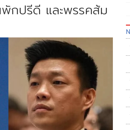
านพักปรีดี และพรรคส้ม
N