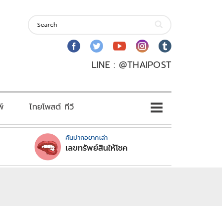
LINE : @THAIPOST
พ์
ไทยโพสต์ ทีวี
คันปากอยากเล่า
เลขทรัพย์สินให้โชค