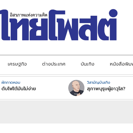
เศรษฐกิจ
ต่างประเทศ
บันเทิง
หนังสือพิม
ผักกาดหอม
วิสามัญบันเทิง
ดับไฟใต้มันไม่ง่าย
สุภาพบุรุษผู้อาวุโส?