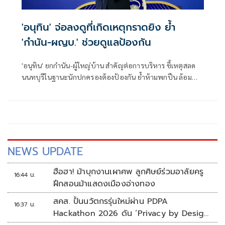
'อนุทิน' จ่อลงดูที่เกิดเหตุกราดยิง ย้ำ
'กำนัน-ผญบ.' ช่วยดูแลป้องกัน
'อนุทิน' ยกกำนัน-ผู้ใหญ่บ้าน สำคัญต่อการบริหาร ชี้เหตุสลด
นนทบุรีในฐานะนักปกครองต้องป้องกัน ย้ำห้ามพกปืน ล้อม
คอกแล้วแต่ยังเล็ดลอดได้ ขอร่วมมือดูแลพื้นที่เข้ม เตรียมรุดลงดู
ที่เกิดเหตุ
NEWS UPDATE
ฮือฮา! ม้าบุกงานเผาศพ ลูกศิษย์ร่วมอาลัยครู
16:44 น.
ฝึกสอนม้าแสดงเมืองอ่างทอง
สคส. ปั้นนวัตกรรุ่นใหม่ผ่าน PDPA
16:37 น.
Hackathon 2026 ดัน ‘Privacy by Design