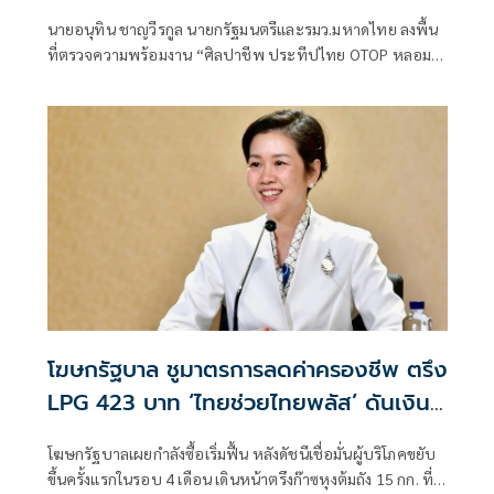
นายอนุทิน ชาญวีรกูล นายกรัฐมนตรีและรมว.มหาดไทย ลงพื้น
ที่ตรวจความพร้อมงาน “ศิลปาชีพ ประทีปไทย OTOP หลอม
ดวงใจด้วยพระบารมี” ปี 2569 ซึ่งจัดขึ้นระหว่างวันที่ 8–16
สิงหาคม นี้ ณ อาคารชาเลนเจอร์ 1–3 อิมแพ็ค เมืองทองธานี ซึ่ง
นายกรัฐมนตรีจะเดินทางมาเปิดงานอย่างเป็นทางการ ในวัน
จันทร์ที่ 10 สิงหาคม
โฆษกรัฐบาล ชูมาตรการลดค่าครองชีพ ตรึง
LPG 423 บาท ‘ไทยช่วยไทยพลัส’ ดันเงิน
หมุนแสนล้าน
โฆษกรัฐบาลเผยกำลังซื้อเริ่มฟื้น หลังดัชนีเชื่อมั่นผู้บริโภคขยับ
ขึ้นครั้งแรกในรอบ 4 เดือน เดินหน้าตรึงก๊าซหุงต้มถัง 15 กก. ที่