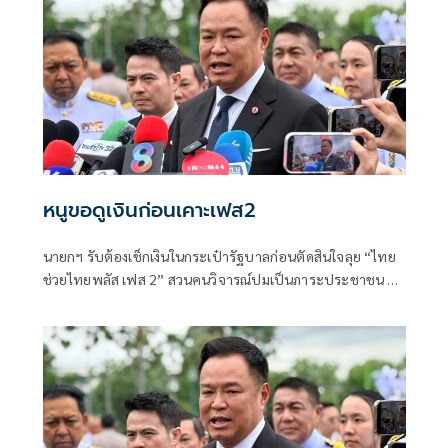
หนูขอดูเงินก่อนเคาะเฟส2
นายกฯ รับต้องเช็กเงินในกระเป๋ารัฐบาลก่อนตัดสินใจลุย “ไทย
ช่วยไทยพลัส เฟส 2” สวนคนวิจารณ์ปมเป็นภาระประชาชน ชี้
การค้า-จีดีพีพุ่งไม่พูดถึง “ศุภจี” รอถก “เอกนิติ” ดันไทยเที่ยว
ไทยพลัสหรือไม่