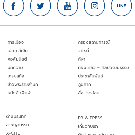
การเมือง
กรองสถานการณ์
เปลว สีเงิน
วาไรตี้
คอลัมนิสต์
กีฬา
บทความ
ท่องเที่ยว – ศิลปวัฒนธรรม
เศรษฐกิจ
ประชาสัมพันธ์
ข่าวพระราชสำนัก
ภูมิภาค
หนังสือพิมพ์
สิ่งแวดล้อม
ต่างประเทศ
PR & PRESS
อาชญากรรม
เกี่ยวกับเรา
X-CITE
ติดต่อและ สนับสนุน