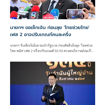
นายกฯ ขอเช็กเงิน ก่อนลุย 'ไทยช่วยไทย'
เฟส 2 อาจปรับเกณฑ์คนละครึ่ง
นายกฯ รับเช็กเงินในกระเป๋ารัฐบาล ก่อนตัดสินใจลุย 'ไทยช่วย
ไทย พลัส' เฟส 2 หรือปรับเกณฑ์ 50:50 สวนคนวิจารณ์ปมเป็น
ภาระประชาชน ชี้การค้า-จีดีพี พุ่งไม่พูดถึง ยันสถานะคลังยัง
แข็งแรง