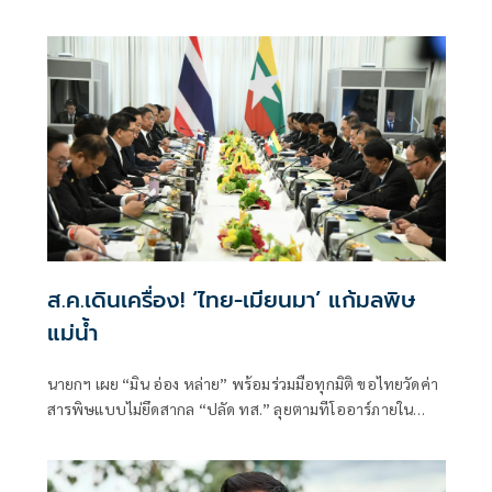
423 บาท ควบคู่ “ไทยช่วยไทย พลัส” กระจายเม็ดเงินสู่ฐานราก
พร้อมจับตาฐานะกองทุนน้ำมันฯ ติดลบกว่า 7.1 หมื่นล้านบาท
ส.ค.เดินเครื่อง! ‘ไทย-เมียนมา’ แก้มลพิษ
แม่นํ้า
นายกฯ เผย “มิน อ่อง หล่าย” พร้อมร่วมมือทุกมิติ ขอไทยวัดค่า
สารพิษแบบไม่ยึดสากล “ปลัด ทส.” ลุยตามทีโออาร์ภายใน
ส.ค.นี้ “เด็กส้ม” ซัดปูพรมแดงรับเป็นจุดต่ำที่สุดของยุทธศาสตร์
การทูตไทยบนเวทีโลก