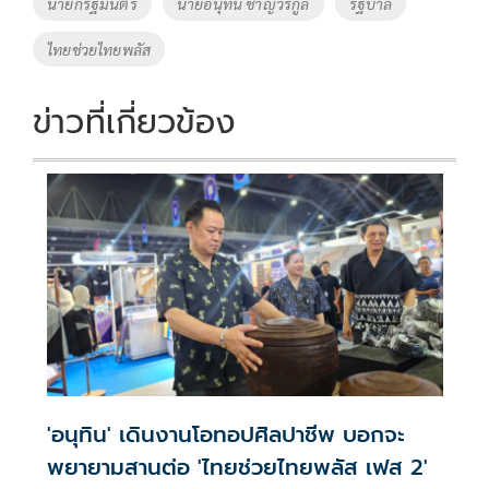
Tags
นายกรัฐมนตรี
นายอนุทิน ชาญวีรกูล
รัฐบาล
o
n
ไทยช่วยไทยพลัส
k
k
ข่าวที่เกี่ยวข้อง
'อนุทิน' เดินงานโอทอปศิลปาชีพ บอกจะ
พยายามสานต่อ 'ไทยช่วยไทยพลัส เฟส 2'