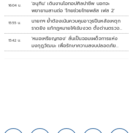
for all’ สู่โซลูชันคุ้มครองข้อมูลส่วนบุคคลที่
'อนุทิน' เดินงานโอทอปศิลปาชีพ บอกจะ
16:04 น.
ใช้ได้จริง
พยายามสานต่อ 'ไทยช่วยไทยพลัส เฟส 2'
นายกฯ ย้ำต้องเน้นควบคุมอาวุธปืนหลังเหตุก
15:55 น.
ราดยิง แก้กฎหมายให้เข้มงวด ตั้งด่านตรวจ
เพิ่ม
'หมอเหรียญทอง' ลั่นเป็นจอมเผด็จการแห่ง
15:42 น.
มงกุฎวัฒนะ เพื่อรักษาความสงบปลอดภัย
ภายในรพ.