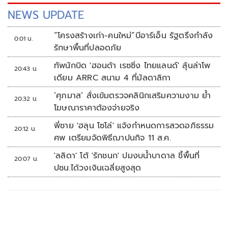
NEWS UPDATE
“โครงสร้างเก่า-คนใหม่”บีอาร์เอ็น รัฐตรึงกำลัง
0:01 น.
รักษาพื้นที่ปลอดภัย
ทัพนักบิด 'ฮอนด้า เรซซิ่ง ไทยแลนด์' ลุ้นล่าโพ
20:43 น.
เดียม ARRC สนาม 4 ที่มัลดาลิกา
‘ศุภมาส’ สั่งเข้มตรวจคลินิกเสริมความงาม ย้ำ
20:32 น.
โฆษณาราคาต้องจ่ายจริง
พี่ชาย 'ฮลุน โซโล่' แจ้งกำหนดการสวดอภิธรรม
20:12 น.
ศพ เตรียมจัดพิธีฌาปนกิจ 11 ส.ค.
'ลลิดา' โต้ 'รักชนก' ปมงบน้ำบาดาล ชี้พื้นที่
20:07 น.
ปชน.ได้วงเงินเฉลี่ยสูงสุด