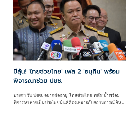
มีลุ้น! 'ไทยช่วยไทย' เฟส 2 'อนุทิน' พร้อม
พิจารณาช่วย ปชช.
นายกฯ รับ ปชช. อยากต่ออายุ 'ไทยช่วยไทย พลัส' ย้ำพร้อม
พิจารณาหากเป็นประโยชน์ แต่ต้องเหมาะกับสถานการณ์ ยัน
รัฐบาลมีเวลาอีก 3 ปี พิสูจน์ผลงาน แจงลุคขาสั้นเดินตลาด 'ก็ลม
มันเย็น'