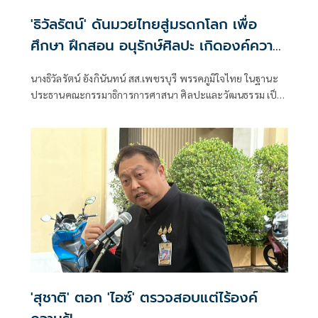
'ธิวัลรัตน์' ดันมวยไทยสู่มรดกโลก เพื่อ
ศึกษา ฝึกสอน อนุรักษ์ศิลปะ เกิดองค์ความ
รู้ สร้างเครือข่ายมวยไทยให้ยั่งยืนในระดับ
นางธิวัลรัตน์ อังกินันทน์ สส.เพชรบุรี พรรคภูมิใจไทย ในฐานะ
นานาชาติ
ประธานคณะกรรมาธิการการศาสนา ศิลปะและวัฒนธรรม เป็น
ประธานเปิดโครงการสัมมนามวยไทยนานาชาติ ประจำปี 2569
ณ โรงเรียนราชประชานุเคราะห์ 47 จังหวัดเพชรบุรี ร่วมกับ
สมาคมสยามยุทธกีฬาพื้นเมืองไทย ตลอดจนทุกภาคส่วน ที่ร่วม
แรงร่วมใจจัดเวทีแห่งการเรียนรู้ เพื่อแลกเปลี่ยนองค์ความรู้และ
สร้างเครือข่ายมวยไทยในระดับนานาชาติ
'สุชาติ' ตอก 'ไอซ์' ตรวจสอบแต่ไร้องค์