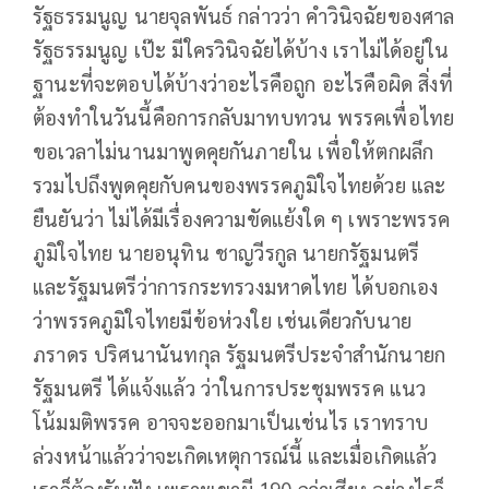
รัฐธรรมนูญ นายจุลพันธ์ กล่าวว่า คำวินิจฉัยของศาล
รัฐธรรมนูญ เป๊ะ มีใครวินิจฉัยได้บ้าง เราไม่ได้อยู่ใน
ฐานะที่จะตอบได้บ้างว่าอะไรคือถูก อะไรคือผิด สิ่งที่
ต้องทำในวันนี้คือการกลับมาทบทวน พรรคเพื่อไทย
ขอเวลาไม่นานมาพูดคุยกันภายใน เพื่อให้ตกผลึก
รวมไปถึงพูดคุยกับคนของพรรคภูมิใจไทยด้วย และ
ยืนยันว่า ไม่ได้มีเรื่องความขัดแย้งใด ๆ เพราะพรรค
ภูมิใจไทย นายอนุทิน ชาญวีรกูล นายกรัฐมนตรี
และรัฐมนตรีว่าการกระทรวงมหาดไทย ได้บอกเอง
ว่าพรรคภูมิใจไทยมีข้อห่วงใย เช่นเดียวกับนาย
ภราดร ปริศนานันทกุล รัฐมนตรีประจำสำนักนายก
รัฐมนตรี ได้แจ้งแล้ว ว่าในการประชุมพรรค แนว
โน้มมติพรรค อาจจะออกมาเป็นเช่นไร เราทราบ
ล่วงหน้าแล้วว่าจะเกิดเหตุการณ์นี้ และเมื่อเกิดแล้ว
เราก็ต้องรับฟัง เพราะเขามี 190 กว่าเสียง อย่างไรก็