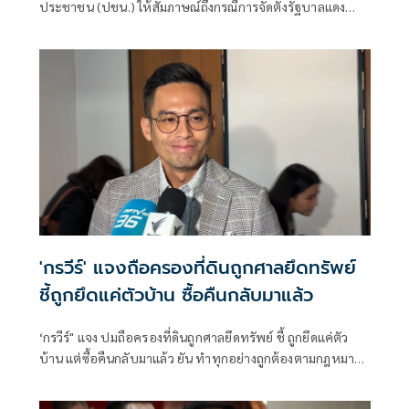
ประชาชน (ปชน.) ให้สัมภาษณ์ถึงกรณีการจัดตั้งรัฐบาลแดง
เขียว ส้ม ซึ่งร.อ.ธรรมนัส พรหมเผ่า สส.บัญชีรายชื่อ และหัวหน้า
พรรคกล้าธรรม ก็ระบุว่าลืมไปหมดแล้วที่เคยพูดว่า “มีเราไม่มี
เทา” จะเป็นการเปิดโอกาสให้ส้มเข้าร่วมรัฐบาลหรือไม่ ว่า ตอน
นี้ตั้งอยู่บนสมมติฐานหลายอย่างมาก ซึ่งก็ยังไม่ได้มีการยืนยันใน
แต่ละภาคส่วน
'กรวีร์' แจงถือครองที่ดินถูกศาลยึดทรัพย์
ชี้ถูกยึดแค่ตัวบ้าน ซื้อคืนกลับมาแล้ว
‘กรวีร์" แจง ปมถือครองที่ดินถูกศาลยึดทรัพย์ ชี้ ถูกยึดแค่ตัว
บ้าน แต่ซื้อคืนกลับมาแล้ว ยัน ทำทุกอย่างถูกต้องตามกฎหมาย
ยื่นบัญชีถูกต้องตรวจสอบได้ โต้ปม ‘เนวิน’ นุ่งขาสั้น วอน
แยกแยะ เหตุไปฐานะปธ.สโมสรบุรีรัมย์ ไม่เกี่ยวภูมิใจไทย