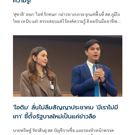
ความรู้!
'สุชาติ' ตอก 'ไอซ์ รักชนก' กล่าวหางบกระจุกแค่พื้นที่ สส.ภูมิใจ
ไทย เหน็บ แย่! ตรวจสอบแต่ไร้องค์ความรู้ ต้องเป็นมืออาชีพ
กว่านี้ โอ่รักษาผลประโยชน์สูงสุดในหน่วยงานที่ตัวเองรับผิด
ชอบ
'ไอติม' ลั่นไม่ลืมสัญญาประชาคม 'มีเราไม่มี
เทา' ชี้ตั้งรัฐบาลใหม่เป็นแค่ข่าวลือ
นายพริษฐ์ วัชรสินธุ สส.บัญชีรายชื่อ และรองหัวหน้าพรรค