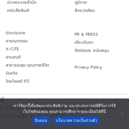
ข่าวพระราชสำนัก
ภูมิภาค
หนังสือพิมพ์
สิ่งแวดล้อม
ต่างประเทศ
PR & PRESS
อาชญากรรม
เกี่ยวกับเรา
X-CITE
ติดต่อและ สนับสนุน
ยานยนต์
สาธารณสุข-คุณภาพชีวิต
Privacy Policy
บันเทิง
ไทยโพสต์ ทีวี
Copyright© thaipost.net, All rights reserved.,
เราใช้คุกกี้เพื่อพัฒนาประสิทธิภาพ และประสบการณ์ที่ดีในการใช้
เว็บไซต์ของคุณ คุณสามารถศึกษารายละเอียดได้ที่นี่
ออกแบบเว็บ จัดทำเว็บไซต์โดย iDesign
ยินยอม
นโยบายความเป็นส่วนตัว