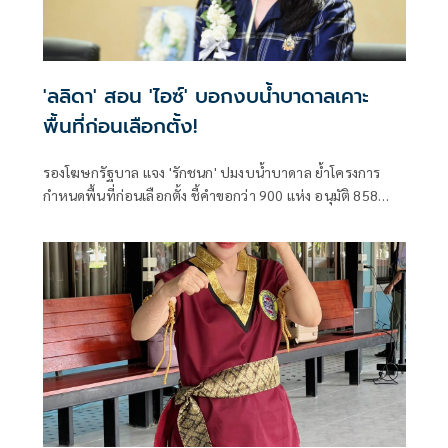
'ลลิดา' สอน 'ไอซ์' บอกงบน้ำบาดาลเคาะ
พื้นที่ก่อนเลือกตั้ง!
รองโฆษกรัฐบาล แจง 'รักชนก' ปมงบน้ำบาดาล ย้ำโครงการ
กำหนดพื้นที่ก่อนเลือกตั้ง ชี้คำขอกว่า 900 แห่ง อนุมัติ 858
แห่งตามหลักเกณฑ์ ไม่ใช่จัดสรรตามการเมือง