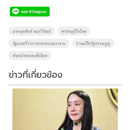
ac
wi
o
n
h
e
tt
p
e
ar
b
er
y
e
o
Li
Tags
นายจุลพันธ์ อมรวิวัฒน์
พรรคภูมิใจไทย
o
n
รัฐมนตรีว่าการกระทรวงแรงงาน
ร่างแก้ไขรัฐธรรมนูญ
k
k
หัวหน้าพรรคเพื่อไทย
ข่าวที่เกี่ยวข้อง