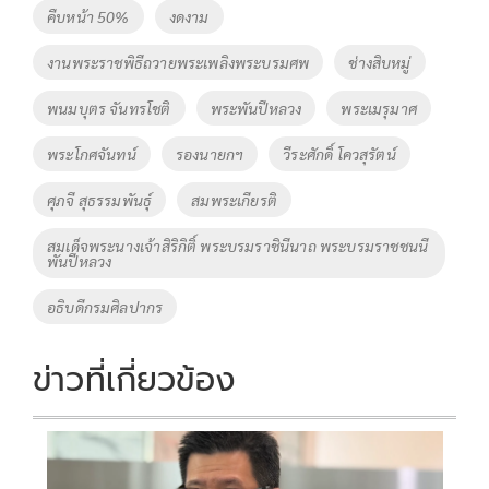
o
Li
Tags
คืบหน้า 50%
งดงาม
o
n
งานพระราชพิธีถวายพระเพลิงพระบรมศพ
ช่างสิบหมู่
k
k
พนมบุตร จันทรโชติ
พระพันปีหลวง
พระเมรุมาศ
พระโกศจันทน์
รองนายกฯ
วีระศักดิ์ โควสุรัตน์
ศุภจี สุธรรมพันธุ์
สมพระเกียรติ
สมเด็จพระนางเจ้าสิริกิติ์ พระบรมราชินีนาถ พระบรมราชชนนี
พันปีหลวง
อธิบดีกรมศิลปากร
ข่าวที่เกี่ยวข้อง