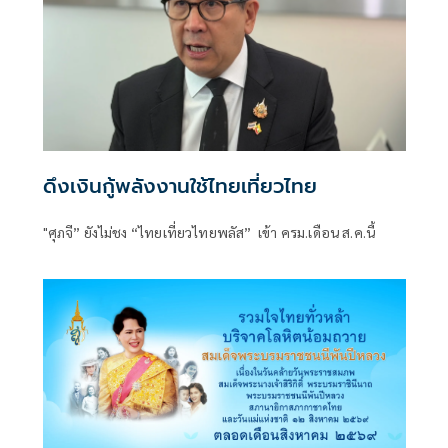
ดึงเงินกู้พลังงานใช้ไทยเที่ยวไทย
"ศุภจี” ยังไม่ชง “ไทยเที่ยวไทยพลัส” เข้า ครม.เดือน ส.ค.นี้