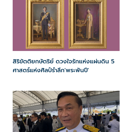
สิริขัตติยกษัตริย์ ดวงใจรักแห่งแผ่นดิน 5
ศาสตร์แห่งศิลป์รำลึก'พระพันปี'