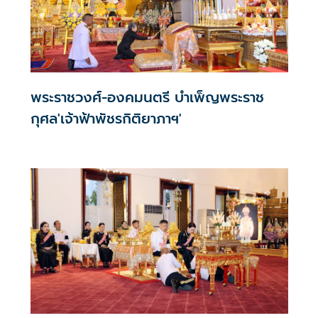
พระราชวงศ์-องคมนตรี บำเพ็ญพระราช
กุศล'เจ้าฟ้าพัชรกิติยาภาฯ'