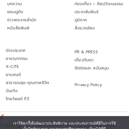
บทความ
ท่องเที่ยว – ศิลปวัฒนธรรม
เศรษฐกิจ
ประชาสัมพันธ์
ข่าวพระราชสำนัก
ภูมิภาค
หนังสือพิมพ์
สิ่งแวดล้อม
ต่างประเทศ
PR & PRESS
อาชญากรรม
เกี่ยวกับเรา
X-CITE
ติดต่อและ สนับสนุน
ยานยนต์
สาธารณสุข-คุณภาพชีวิต
Privacy Policy
บันเทิง
ไทยโพสต์ ทีวี
Copyright© thaipost.net, All rights reserved.,
เราใช้คุกกี้เพื่อพัฒนาประสิทธิภาพ และประสบการณ์ที่ดีในการใช้