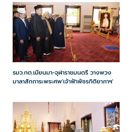
รมว.กต.เมียนมา-จุฬาราชมนตรี วางพวง
มาลาสักการะพระศพ'เจ้าฟ้าพัชรกิติยาภาฯ'