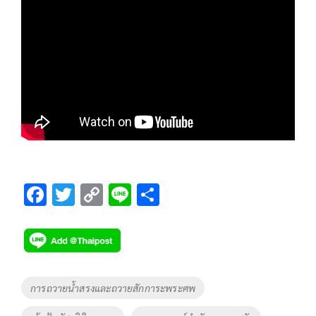
F
T
C
Li
S
ac
wi
o
n
h
e
tt
p
e
ar
b
er
y
e
o
Li
Tags
การถวายน้ำสรงและถวายสักการะพระศพ
o
n