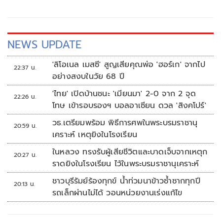
NEWS UPDATE
'ลิโอเนล เมสซี' สูญเสียคุณพ่อ 'ฮอร์เก' จากไป
22:37 น.
อย่างสงบในวัย 68 ปี
'ไทย' เปิดบ้านชนะ 'เมียนมา' 2-0 จาก 2 จุด
22:26 น.
โทษ เข้ารอบรองฯ บอลอาเซียน ดวล 'สิงคโปร์'
วธ.เตรียมพร้อม พิธีการศพในพระบรมราชานุ
20:59 น.
เคราะห์ เหตุยิงในโรงเรียน
ในหลวง ทรงรับผู้เสียชีวิตและบาดเจ็บจากเหตุก
20:27 น.
ราดยิงในโรงเรียน ไว้ในพระบรมราชานุเคราะห์
ชาวบุรีรัมย์ร้องทุกข์ น้ำท่วมนาข้าวซ้ำซากทุกปี
20:13 น.
รถเล็กผ่านไม่ได้ วอนหน่วยงานเร่งแก้ไข