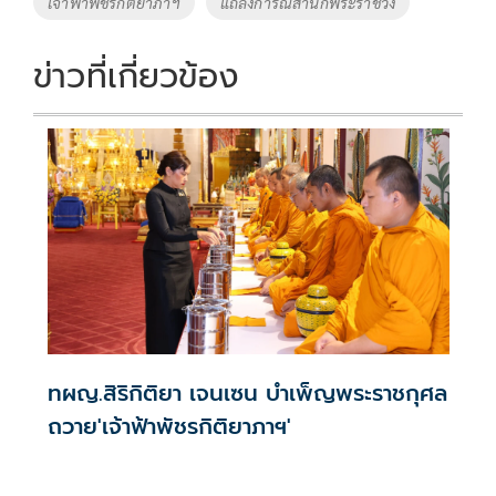
เจ้าฟ้าพัชรกิติยาภาฯ
แถลงการณ์สำนักพระราชวัง
k
k
ข่าวที่เกี่ยวข้อง
ทผญ.สิริกิติยา เจนเซน บำเพ็ญพระราชกุศล
ถวาย'เจ้าฟ้าพัชรกิติยาภาฯ'