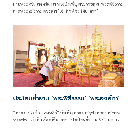
กรมพระศรีสวางควัฒนฯ ทรงบำเพ็ญพระราชกุศลพระพิธีธรรม
สวดพระอภิธรรมพระศพ "เจ้าฟ้าพัชรกิติยาภาฯ"
ประโคมย่ำยาม ‘พระพิธีธรรม’ ‘พระองค์ภา’
“พระราชวงศ์-องคมนตรี” บำเพ็ญพระราชกุศลพระราชทาน
พระศพ “เจ้าฟ้าพัชรกิติยาภาฯ” ประโคมย่ำยาม 6 ช่วงเวลา
ประกอบพระอิสริยยศ