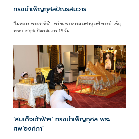
ทรงบำเพ็ญกุศลปัณรสมวาร
"ในหลวง-พระราชินี" พร้อมพระบรมวงศานุวงศ์ ทรงบำเพ็ญ
พระราชกุศลปัณรสมวาร 15 วัน
‘สมเด็จเจ้าฟ้าฯ’ ทรงบำเพ็ญกุศล พระ
ศพ‘องค์ภา’