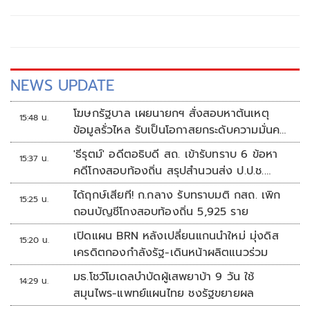
มหาวัชรราชธิดา ทุกวัน เวลา 09.00 น. - 21.00 น. เริ่มตั้งแต่วัน
เสาร์ ที่ 27 มิถุนายน พ.ศ. 2569
NEWS UPDATE
โฆษกรัฐบาล เผยนายกฯ สั่งสอบหาต้นเหตุ
15:48 น.
ข้อมูลรั่วไหล รับเป็นโอกาสยกระดับความมั่นคง
ปลอดภัยข้อมูลภาครัฐทั้งระบบ
'ธีรุตม์' อดีตอธิบดี สถ. เข้ารับทราบ 6 ข้อหา
15:37 น.
คดีโกงสอบท้องถิ่น สรุปสำนวนส่ง ป.ป.ช.
สัปดาห์หน้า
ได้ฤกษ์เสียที! ก.กลาง รับทราบมติ กสถ. เพิก
15:25 น.
ถอนบัญชีโกงสอบท้องถิ่น 5,925 ราย
เปิดแผน BRN หลังเปลี่ยนแกนนำใหม่ มุ่งดิส
15:20 น.
เครดิตกองกำลังรัฐ-เดินหน้าผลิตแนวร่วม
มธ.โชว์โมเดลบำบัดผู้เสพยาบ้า 9 วัน ใช้
14:29 น.
สมุนไพร-แพทย์แผนไทย ชงรัฐขยายผล