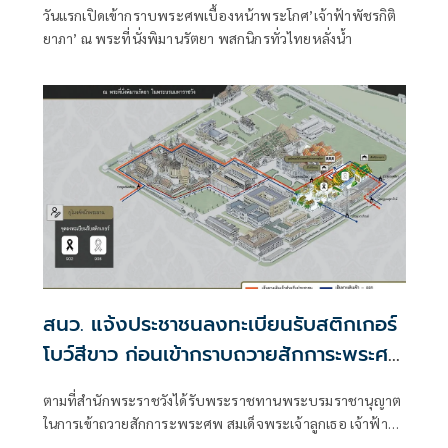
วันแรกเปิดเข้ากราบพระศพเบื้องหน้าพระโกศ’เจ้าฟ้าพัชรกิติ
ยาภา’ ณ พระที่นั่งพิมานรัตยา พสกนิกรทั่วไทยหลั่งน้ำ
สนว. แจ้งประชาชนลงทะเบียนรับสติกเกอร์
โบว์สีขาว ก่อนเข้ากราบถวายสักการะพระศพ
'เจ้าฟ้าพัชรกิติยาภา'
ตามที่สำนักพระราชวังได้รับพระราชทานพระบรมราชานุญาต
ในการเข้าถวายสักการะพระศพ สมเด็จพระเจ้าลูกเธอ เจ้าฟ้า
พัชรกิติยาภา นเรนทิราเทพยวดี กรมหลวงราชสาริณีสิริพัชร