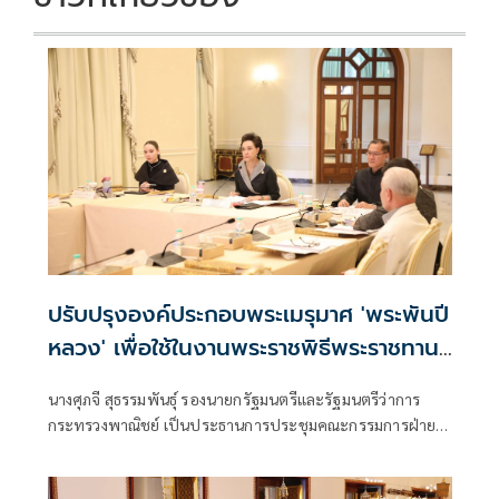
ปรับปรุงองค์ประกอบพระเมรุมาศ 'พระพันปี
หลวง' เพื่อใช้ในงานพระราชพิธีพระราชทาน
เพลิงพระศพ 'เจ้าฟ้าพัชรกิติยาภา'
นางศุภจี สุธรรมพันธุ์ รองนายกรัฐมนตรีและรัฐมนตรีว่าการ
กระทรวงพาณิชย์ เป็นประธานการประชุมคณะกรรมการฝ่าย
จัดสร้างพระเมรุมาศ สิ่งปลูกสร้างประกอบพระเมรุมาศ และ
บูรณปฏิสังขรณ์ราชรถและพระยานมาศ งานพระราชพิธีถวาย