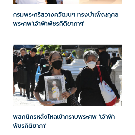
กรมพระศรีสวางควัฒนฯ ทรงบำเพ็ญกุศล
พระศพ'เจ้าฟ้าพัชรกิติยาภาฯ'
พสกนิกรหลั่งไหลเข้ากราบพระศพ 'เจ้าฟ้า
พัชรกิติยาภา'