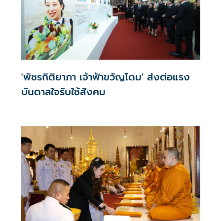
'พัชรกิติยาภา เจ้าฟ้าขวัญโดม' ส่งต่อแรง
บันดาลใจรับใช้สังคม