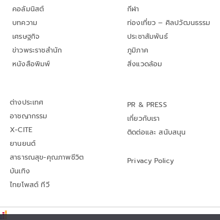
คอลัมนิสต์
กีฬา
บทความ
ท่องเที่ยว – ศิลปวัฒนธรรม
เศรษฐกิจ
ประชาสัมพันธ์
ข่าวพระราชสำนัก
ภูมิภาค
หนังสือพิมพ์
สิ่งแวดล้อม
ต่างประเทศ
PR & PRESS
อาชญากรรม
เกี่ยวกับเรา
X-CITE
ติดต่อและ สนับสนุน
ยานยนต์
สาธารณสุข-คุณภาพชีวิต
Privacy Policy
บันเทิง
ไทยโพสต์ ทีวี