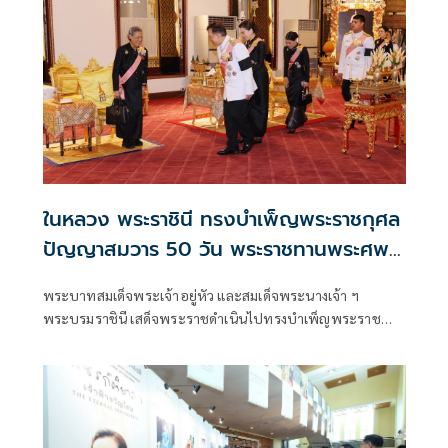
พระเพลิงพระบรมศพ สมเด็จพระนางเจ้าสิริกิติ์ พระบรม
ราชินีนาถ พ
ในหลวง พระราชินี ทรงบำเพ็ญพระราชกุศล
ปัญญาสมวาร 50 วัน พระราชทานพระศพ
เจ้าฟ้าพัชรกิติยาภาฯ
พระบาทสมเด็จพระเจ้าอยู่หัว และสมเด็จพระนางเจ้า ฯ
พระบรมราชินี เสด็จพระราชดำเนินไปทรงบำเพ็ญพระราช
กุศลปัญญาสมวาร (50 วัน) พระราชทานพระศพ สมเด็จ
พระเจ้าลูกเธอ เจ้าฟ้าพัชรกิติยาภา นเรนทิราเทพยวดี กรม
หลวงราชสาริณีสิริพัชร มหาวัชรราชธิดา ณ พระที่นั่งพิมานรัต
ยา พระบรมมหาราชวัง