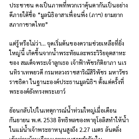
ประชาชน คงเป็นภาพที่พวกเราคุ้นตากันเป็นอย่าง
ดีภายใต้ชื่อ “มูลนิธิอาสาเพื่อนพึ่ง (ภาฯ) ยามยาก
สภากาชาดไทย”
แต่รู้หรือไม่ว่า… จุดเริ่มต้นของความช่วยเหลือที่ยิ่ง
ใหญ่นี้ เกิดขึ้นจากน้ำพระทัยและพระวิริยอุตสาหะ
ของ สมเด็จพระเจ้าลูกเธอ เจ้าฟ้าพัชรกิติยาภา นเร
นทิราเทพยวดี กรมหลวงราชสาริณีสิริพัชร มหาวัชร
ราชธิดา ในฐานะองค์ประธานมูลนิธิฯ ตั้งแต่ครั้งที่
พระองค์ยังทรงพระเยาว์
ย้อนกลับไปในเหตุการณ์น้ำท่วมใหญ่เมื่อเดือน
กันยายน พ.ศ. 2538 อิทธิพลของพายุโอลิสทำให้น้ำ
ในแม่น้ำเจ้าพระยาหนุนสูงถึง 2.27 เมตร ล้นตลิ่ง
เข้าท่วมบ้านเรือนและถนนสายสำคัญใน