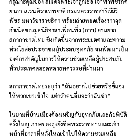
กรุณาธิคุณของ สมเด็จพระเจ้าลูกเธอ เจ้าฟ้าพัชรกิติ
ยาภา นเรนทิราเทพยวดี กรมหลวงราชสาริณีสิริ
พัชร มหาวัชรราชธิดา พร้อมถ่ายทอดเรื่องราวจุด
กำเนิดของมูลนิธิอาสาเพื่อนพึ่ง (ภาฯ) ยามยาก
สภากาชาดไทย ซึ่งเกิดขึ้นจากพระเมตตาและความ
ห่วงใยต่อประชาชนผู้ประสบอุทกภัย จนพัฒนาเป็น
องค์กรสำคัญในการให้ความช่วยเหลือผู้ประสบภัย
ทั่วประเทศตลอดหลายทศวรรษที่ผ่านมา
สภากาชาดไทยระบุว่า
“ฉันอยากไปช่วยหรือชี้แจง
ให้พวกเขาเข้าใจ แต่กลัวคนอื่นจะว่าฉันซ่า”
ในยามที่บ้านเมืองต้องเผชิญกับอุทกภัยและภัยพิบัติ
ครั้งใหญ่ ภาพของถุงยังชีพพระราชทานและเจ้า
หน้าที่อาสาที่หลั่งไหลเข้าไปให้ความช่วยเหลือ