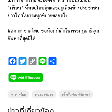
“เพื่อน” ที่คอยโอบอุ้มและอยู่เคียงข้างประชาชน
ชาวไทยในยามทุกข์ยากตลอดไป
#สภากาชาดไทย ขอน้อมรำลึกในพระกรุณาธิคุณ
อันหาที่สุดมิได้
F
T
C
Li
S
ac
wi
o
n
h
e
tt
p
e
ar
b
er
y
e
o
Li
Tags
กาชาดไทย
พระองค์ภาฯ
เจ้าฟ้าพัชรกิติยาภา
o
n
k
k
ข่าวที่เกี่ยวข้อง