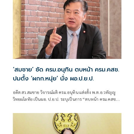
‘สมชาย’ ซัด ครม.อนุทิน ตบหน้า ครม.คสช.
ปมตั้ง ‘ผกก.หนุ่ย’ นั่ง ผอ.ป.ย.ป.
อดีต สว.สมชาย วิจารณ์มติ ครม.อนุทิน แต่งตั้ง พ.ต.อ.วทัญญู
วิทยผโลทัย เป็นผอ. ป.ย.ป. ระบุเป็นการ “ตบหน้า ครม.คสช.”
พร้อมตั้งคำถามต่อแนวทางการปฏิรูปประเทศและยุทธศาสตร์
ชาติ