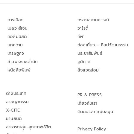
การเมือง
กรองสถานการณ์
เปลว สีเงิน
วาไรตี้
คอลัมนิสต์
กีฬา
บทความ
ท่องเที่ยว – ศิลปวัฒนธรรม
เศรษฐกิจ
ประชาสัมพันธ์
ข่าวพระราชสำนัก
ภูมิภาค
หนังสือพิมพ์
สิ่งแวดล้อม
ต่างประเทศ
PR & PRESS
อาชญากรรม
เกี่ยวกับเรา
X-CITE
ติดต่อและ สนับสนุน
ยานยนต์
สาธารณสุข-คุณภาพชีวิต
Privacy Policy