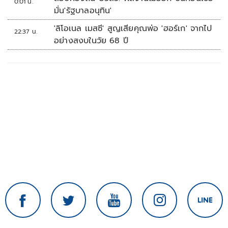
0:01 น.
มั่น'รัฐบาลอนุทิน'
'ลิโอเนล เมสซี' สูญเสียคุณพ่อ 'ฮอร์เก' จากไป
22:37 น.
อย่างสงบในวัย 68 ปี