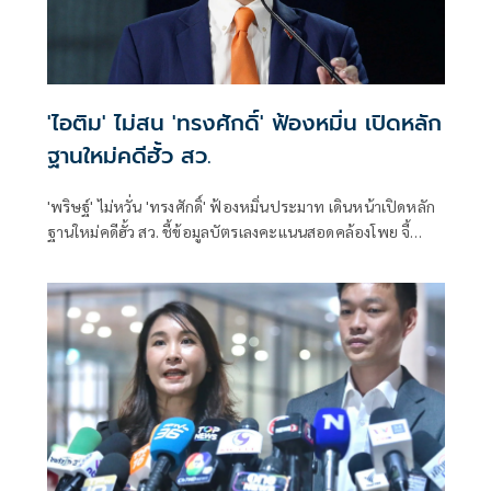
'ไอติม' ไม่สน 'ทรงศักดิ์' ฟ้องหมิ่น เปิดหลัก
ฐานใหม่คดีฮั้ว สว.
'พริษฐ์' ไม่หวั่น 'ทรงศักดิ์' ฟ้องหมิ่นประมาท เดินหน้าเปิดหลัก
ฐานใหม่คดีฮั้ว สว. ชี้ข้อมูลบัตรเลงคะแนนสอดคล้องโพย จี้
'กกต.' ส่งศาลตรวจสอบ