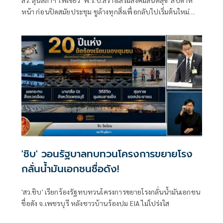
หน้า ก่อนปิดสมัยประชุม ชูล้างทุกสิ่งเพื่อกลับไปเริ่มต้นใหม่
หลังประเทศติดหล่มมา 20 ปี
'ชิบ' วอนรัฐบาลทบทวนโครงการขยายโรง
กลั่นน้ำมันเอกชนชื่อดัง!
'สว.ชิบ' เรียกร้องรัฐทบทวนโครงการขยายโรงกลั่นน้ำมันเอกชน
ชื่อดัง จ.เพชรบุรี หลังชาวบ้านร้องปม EIA ไม่โปร่งใส