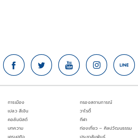
การเมือง
กรองสถานการณ์
เปลว สีเงิน
วาไรตี้
คอลัมนิสต์
กีฬา
บทความ
ท่องเที่ยว – ศิลปวัฒนธรรม
เศรษฐกิจ
ประชาสัมพันธ์