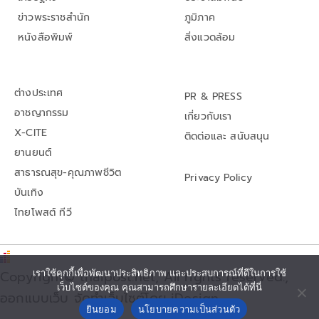
ข่าวพระราชสำนัก
ภูมิภาค
หนังสือพิมพ์
สิ่งแวดล้อม
ต่างประเทศ
PR & PRESS
อาชญากรรม
เกี่ยวกับเรา
X-CITE
ติดต่อและ สนับสนุน
ยานยนต์
สาธารณสุข-คุณภาพชีวิต
Privacy Policy
บันเทิง
ไทยโพสต์ ทีวี
Copyright© thaipost.net, All rights reserved.,
เราใช้คุกกี้เพื่อพัฒนาประสิทธิภาพ และประสบการณ์ที่ดีในการใช้
เว็บไซต์ของคุณ คุณสามารถศึกษารายละเอียดได้ที่นี่
ออกแบบเว็บ จัดทำเว็บไซต์โดย iDesign
ยินยอม
นโยบายความเป็นส่วนตัว