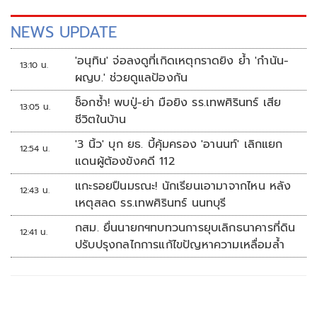
NEWS UPDATE
'อนุทิน' จ่อลงดูที่เกิดเหตุกราดยิง ย้ำ 'กำนัน-
13:10 น.
ผญบ.' ช่วยดูแลป้องกัน
ช็อกซ้ำ! พบปู่-ย่า มือยิง รร.เทพศิรินทร์ เสีย
13:05 น.
ชีวิตในบ้าน
'3 นิ้ว' บุก ยธ. บี้คุ้มครอง 'อานนท์' เลิกแยก
12:54 น.
แดนผู้ต้องขังคดี 112
แกะรอยปืนมรณะ! นักเรียนเอามาจากไหน หลัง
12:43 น.
เหตุสลด รร.เทพศิรินทร์ นนทบุรี
กสม. ยื่นนายกฯทบทวนการยุบเลิกธนาคารที่ดิน
12:41 น.
ปรับปรุงกลไกการแก้ไขปัญหาความเหลื่อมล้ำ