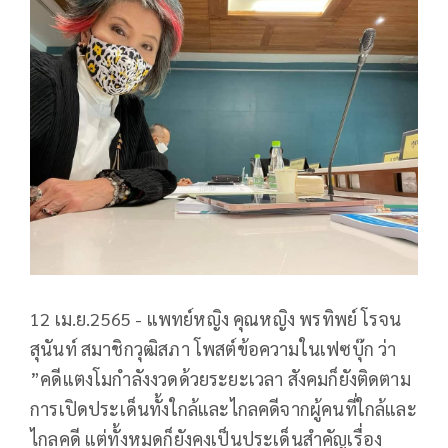
12 เม.ย.2565 -​ แพทย์หญิง คุณหญิง พรทิพย์ โรจน
สุนันท์ สมาชิกวุฒิสภา โพสต์ข้อความในเฟซบุ๊ก ว่า ​
”คดีแตงโมกำลังงวดด้วยระยะเวลา สังคมก็ยังติดตาม
การเปิดประเด็นทั้งใกล้และไกลคดีจากผู้คนที่ใกล้และ
ไกลคดี แต่ทั้งหมดก็ยังคงเป็นประเด็นสำคัญเรื่อง