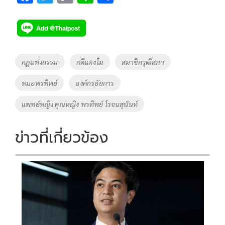
ac
wi
o
n
h
e
tt
p
e
ar
b
er
y
e
o
Li
Tags
กฎแห่งกรรม
คดีแตงโม
สมาชิกวุฒิสภา
o
n
หมอพรทิพย์
องค์กรอัยการ
k
k
แพทย์หญิง คุณหญิง พรทิพย์ โรจนสุนันท์
ข่าวที่เกี่ยวข้อง