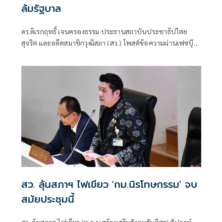
ล้มรัฐบาล
ดร.ดิเรกฤทธิ์ เจนครองธรรม ประธานสถาบันประชาธิปไตย
สุจริต และอดีตสมาชิกวุฒิสภา (สว.) โพสต์ข้อความผ่านเฟซบุ๊
กว่า หากคณะกรรมการการเลือกตั้ง (กกต.) เสนอฟ้องศาล
สว. ลุ้นสภาฯ ไฟเขียว 'กม.นิรโทษกรรม' จบ
สมัยประชุมนี้
สว. ลุ้นสภาฯ ไฟเขียว 'พ.ร.บ.สร้างเสริมสังคมสันติสุข' สัปดาห์