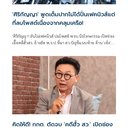
'ศิริกัญญา' พูดเต็มปากไม่ได้ปั่นเฟคนิวส์แต่
ที่ลบโพสต์เนื่องจากคลุมเครือ!
'ศิริกัญญา' ยันไม่เฟคนิวส์ ปมโพสต์ พรบ.นิรโทษกรรม เปิดช่อง
เอื้อคดีฮั้วสว. อ้างยัด พ.ร.ป.ที่มา สว.บัญชีแนบท้าย ด้าน 'เท้ง'
จวกสุดอำมหิตตัดทิ้งกลไก กก.ทำแผนหาทางออกเซฟคนไม่
เจตนาละเมิด 112
คิดให้ดี! กกต. ตัดจบ 'คดีฮั้ว สว.' เปิดช่อง