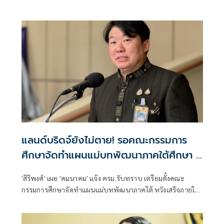
แลนด์บริดจ์ยังไม่ตาย! รอคณะกรรมการ
ศึกษาจัดทำแผนแม่บทพัฒนาภาคใต้ศึกษา 1
ปี
'สิริพงศ์' เผย 'คมนาคม' แจ้ง ครม.รับทราบ เตรียมตั้งคณะ
กรรมการศึกษาจัดทำแผนแม่บทพัฒนาภาคใต้ หวังเสร็จภายใน
1 ปี ให้ทันรัฐบาลนี้ คาดเสนอนายกฯแต่งตั้งได้สัปดาห์หน้า