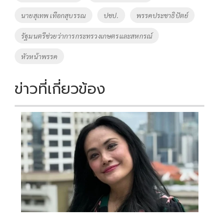
o
n
นายสุเทพ เทือกสุบรรณ
ปชป.
พรรคประชาธิปัตย์
k
k
รัฐมนตรีช่วยว่าการกระทรวงเกษตรและสหกรณ์
หัวหน้าพรรค
ข่าวที่เกี่ยวข้อง