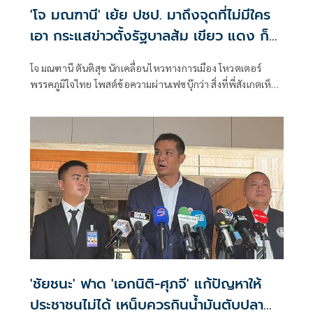
'โจ มณฑานี' เย้ย ปชป. มาถึงจุดที่ไม่มีใคร
เอา กระแสข่าวตั้งรัฐบาลส้ม เขียว แดง ก็
ยังไม่มีฟ้าเลย
โจ มณฑานี ตันติสุข นักเคลื่อนไหวทางการเมือง โหวตเตอร์
พรรคภูมิใจไทย โพสต์ข้อความผ่านเฟซบุ๊กว่า สิ่งที่พี่สังเกตเห็น
ในกระแสข่าวรัฐบาลส้มโอแดงคือ ไม่มีฟ้าอยู่ในนั้นเลย มาถึงจุด
ที่เป็นพรรคที่ทุกฝั่งลืมได้ไงเนี้ย
'ชัยชนะ' ฟาด 'เอกนิติ-ศุภจี' แก้ปัญหาให้
ประชาชนไม่ได้ เหน็บควรกินน้ำมันตับปลา