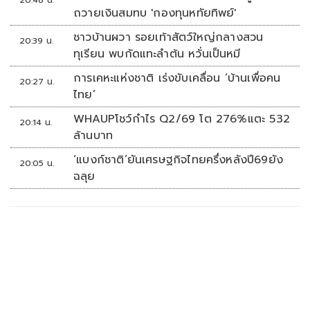
20:48 น.
ถวายเงินสมทบ 'กองทุนหทัยทิพย์'
ชาวบ้านผวา รอยเท้าสัตว์ใหญ่กลางสวน
20:39 น.
ทุเรียน พบกัดแทะลำต้น หวั่นเป็นหมี
การเคหะแห่งชาติ เร่งขับเคลื่อน ‘บ้านเพื่อคน
20:27 น.
ไทย’
WHAUPโชว์กำไร Q2/69 โต 276%แตะ 532
20:14 น.
ล้านบาท
‘แบงก์ชาติ’ยันเศรษฐกิจไทยครึ่งหลังปี69ยัง
20:05 น.
ฉลุย