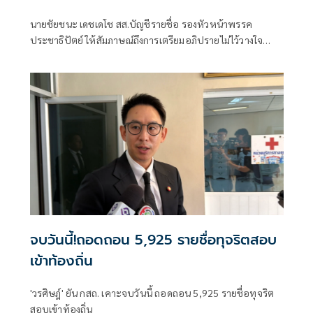
สมองจะได้ดีขึ้น
นายชัยชนะ เดชเดโช สส.บัญชีรายชื่อ รองหัวหน้าพรรค
ประชาธิปัตย์ ให้สัมภาษณ์ถึงการเตรียมอภิปรายไม่ไว้วางใจ
รัฐบาลของฝ่ายค้าน ว่า ต้องให้พรรคประชาชนเป็นผู้ยื่น เมื่อ
ไหร่ที่ฝ่ายค้านมีมติว่ายื่นอภิปรายไม่ไว้วางใจ พรรคร่วมฝ่าย
ค้านก็จะนำเรื่องกลับหารือแต่ละพรรค ยืนยันว่ามีความพร้อม
อยู่แล้ว ซึ่งต้องดูไทม์ไลน์ว่าพรรคประชาชนกำหนดช่วงไหน
เพราะเมื่อเปิดสภามา
จบวันนี้!ถอดถอน 5,925 รายชื่อทุจริตสอบ
เข้าท้องถิ่น
'วรศิษฎ์' ยัน กสถ. เคาะจบวันนี้ ถอดถอน 5,925 รายชื่อทุจริต
สอบเข้าท้องถิ่น