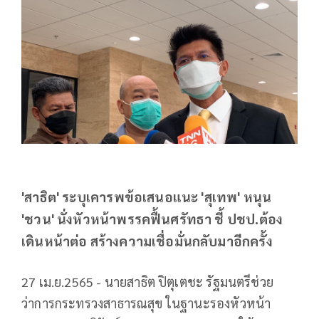
'สาธิต' ระบุเคารพข้อเสนอแนะ 'สุเทพ' หนุน
'ชวน' นั่งหัวหน้าพรรคฟื้นศรัทธา ชี้ ปชป.ต้อง
เดินหน้าต่อ สร้างความเชื่อมั่นกลับมาอีกครั้ง
27 เม.ย.2565 - นายสาธิต ปิตุเตชะ รัฐมนตรีช่วย
ว่าการกระทรวงสาธารณสุข ในฐานะรองหัวหน้า