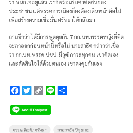
ว่า หนักใจอยู่แล้ว เราก็พร้อมรับคำตัดสินของ
ประชาชน แต่พรรคการเมืองก็คงต้องเดินหน้าต่อไป
เพื่อสร้างความเชื่อมั่น ศรัทธาให้กลับมา
ถามอีกว่า ได้มีการพูดคุยกับ 7 กก.บห.พรรคหญิงที่คิด
จะลาออกก่อนหน้านี้หรือไม่ นายสาธิต กล่าวว่าเชื่อ
ว่า กก.บห.พรรค ปชป. มีวุฒิภาวะทุกคน เขาคิดเอง
และตัดสินใจได้ด้วยตนเอง เขาคงคุยกันเอง
F
T
C
Li
S
ac
wi
o
n
h
e
tt
p
e
ar
b
er
y
e
o
Li
Tags
ความเชื่อมั่น ศรัทธา
นายสาธิต ปิตุเตชะ