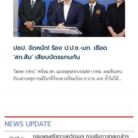
ปชป. จัดหนัก! ร้อง ป.ป.ช.-มท. เชือด
'สก.ส้ม' เสียบบัตรแทนกัน
'โฆษก ปชป.' พร้อม สก. แถลงลุยสอบปมสภา กทม. ลงมติแทน
กัน เล่าเหตุการณ์วินาทีโหวต เตรียมร้อง ป.ป.ช.-มท. ย้ำไม่ได้
กลั่นแกล้งทางการเมือง แต่ต้องร่วมสร้างความโปร่งใส
NEWS UPDATE
กรมพระศรีสวางควัฒนฯ ทรงรับการทูลเกล้าฯ