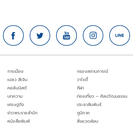
การเมือง
กรองสถานการณ์
เปลว สีเงิน
วาไรตี้
คอลัมนิสต์
กีฬา
บทความ
ท่องเที่ยว – ศิลปวัฒนธรรม
เศรษฐกิจ
ประชาสัมพันธ์
ข่าวพระราชสำนัก
ภูมิภาค
หนังสือพิมพ์
สิ่งแวดล้อม