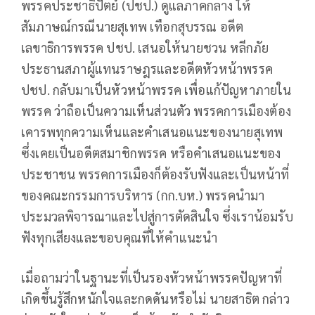
พรรคประชาธิปัตย์ (ปชป.) ดูแลภาคกลาง ให้
สัมภาษณ์กรณีนายสุเทพ เทือกสุบรรณ อดีต
เลขาธิการพรรค ปชป. เสนอให้นายชวน หลีกภัย
ประธานสภาผู้แทนราษฎรและอดีตหัวหน้าพรรค
ปชป. กลับมาเป็นหัวหน้าพรรค เพื่อแก้ปัญหาภายใน
พรรค ว่าถือเป็นความเห็นส่วนตัว พรรคการเมืองต้อง
เคารพทุกความเห็นและคำเสนอแนะของนายสุเทพ
ซึ่งเคยเป็นอดีตสมาชิกพรรค หรือคำเสนอแนะของ
ประชาชน พรรคการเมืองก็ต้องรับฟังและเป็นหน้าที่
ของคณะกรรมการบริหาร (กก.บห.) พรรคนำมา
ประมวลพิจารณาและไปสู่การตัดสินใจ ซึ่งเราน้อมรับ
ฟังทุกเสียงและขอบคุณที่ให้คำแนะนำ
เมื่อถามว่าในฐานะที่เป็นรองหัวหน้าพรรคปัญหาที่
เกิดขึ้นรู้สึกหนักใจและกดดันหรือไม่ นายสาธิต กล่าว