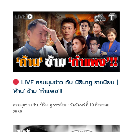
รัฐประหารของจอมพล ป. จริงหรือมั่ว ?
สิต ที่ติพิมพ์เผยแพร่ในปี พ.ศ. 2492
LIVE ครบมุมข่าว กับ..นิธินาฏ ราชนิยม |
'ค้าน' ข้าม 'กำแพง'!!
ครบมุมข่าว กับ..นิธินาฏ ราชนิยม : วันจันทร์ที่ 10 สิงหาคม
2569