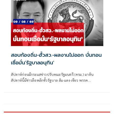
สอบท้องถิ่น-ฮั้วสว.-ผลงานไม่ออก บั่นทอน
เชื่อมั่น'รัฐบาลอนุทิน'
สัปดาห์ก่อนมีกระแสข่าวปรับคณะรัฐมนตรี (ครม.) มาต้น
สัปดาห์นี้มีข่าวลือพลิกขั้วรัฐบาล ส้ม-แดง-เขียว พรรค
ประชาชน พรรคเพื่อไทย และพรรคกล้าธรรม จับมือกัน