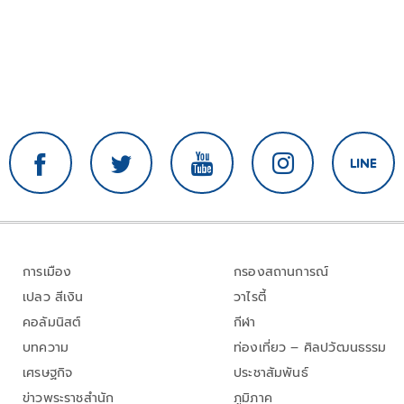
การเมือง
กรองสถานการณ์
เปลว สีเงิน
วาไรตี้
คอลัมนิสต์
กีฬา
บทความ
ท่องเที่ยว – ศิลปวัฒนธรรม
เศรษฐกิจ
ประชาสัมพันธ์
ข่าวพระราชสำนัก
ภูมิภาค