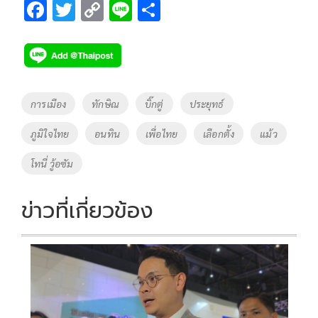
F
T
C
Li
S
ac
wi
o
n
h
e
tt
p
e
ar
b
er
y
e
o
Li
Tags
การเมือง
ทักษิณ
บิ๊กตู่
ประยุทธ์
o
n
ภูมิใจไทย
อนทิน
เพื่อไทย
เลือกตั้ง
แม้ว
k
k
โทนี่ วู้อซัม
ข่าวที่เกี่ยวข้อง