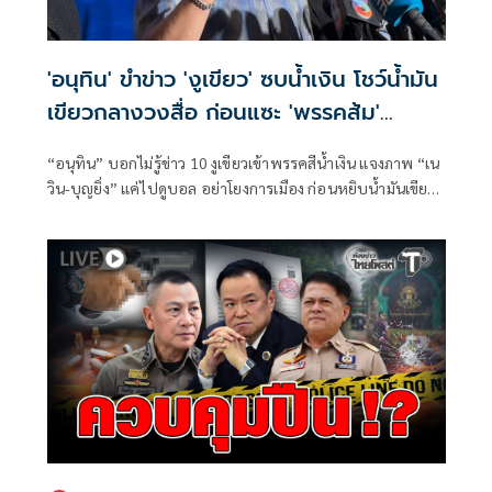
'อนุทิน' ขำข่าว 'งูเขียว' ซบน้ำเงิน โชว์น้ำมัน
เขียวกลางวงสื่อ ก่อนแซะ 'พรรคส้ม'
กระโดดงับอีกแล้ว
“อนุทิน” บอกไม่รู้ข่าว 10 งูเขียวเข้าพรรคสีน้ำเงิน แจงภาพ “เน
วิน-บุญยิ่ง” แค่ไปดูบอล อย่าโยงการเมือง ก่อนหยิบน้ำมันเขียว
โชว์