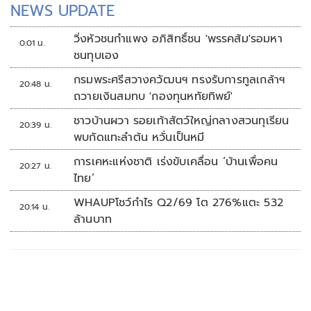
NEWS UPDATE
วิ่งหัวชนกำแพง อภิสิทธิ์ชน 'พรรคส้ม'รอมหา
0:01 น.
ชนทุบเอง
กรมพระศรีสวางควัฒนฯ ทรงรับการทูลเกล้าฯ
20:48 น.
ถวายเงินสมทบ 'กองทุนหทัยทิพย์'
ชาวบ้านผวา รอยเท้าสัตว์ใหญ่กลางสวนทุเรียน
20:39 น.
พบกัดแทะลำต้น หวั่นเป็นหมี
การเคหะแห่งชาติ เร่งขับเคลื่อน ‘บ้านเพื่อคน
20:27 น.
ไทย’
WHAUPโชว์กำไร Q2/69 โต 276%แตะ 532
20:14 น.
ล้านบาท