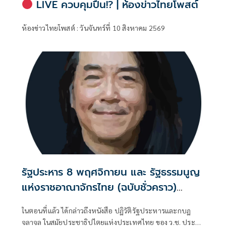
LIVE ควบคุมปืน!? | ห้องข่าวไทยโพสต์
ห้องข่าวไทยโพสต์ : วันจันทร์ที่ 10 สิงหาคม 2569
รัฐประหาร 8 พฤศจิกายน และ รัฐธรรมนูญ
แห่งราชอาณาจักรไทย (ฉบับชั่วคราว)
พุทธศักราช 2490 (ตอนที่ 18): พระราช
ในตอนที่แล้ว ได้กล่าวถึงหนังสือ ปฏิวัติรัฐประหารและกบฏ
หัตถเลขาในหลวงรัชกาลที่ 9 สนับสนุน
จลาจล ในสมัยประชาธิปไตยแห่งประเทศไทย ของ ว.ช. ประสัง