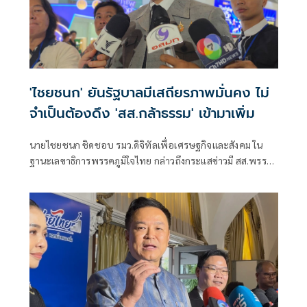
'ไชยชนก' ยันรัฐบาลมีเสถียรภาพมั่นคง ไม่
จำเป็นต้องดึง 'สส.กล้าธรรม' เข้ามาเพิ่ม
นายไชยชนก ชิดชอบ รมว.ดิจิทัลเพื่อเศรษฐกิจและสังคม ใน
ฐานะเลขาธิการพรรคภูมิใจไทย กล่าวถึงกระแสข่าวมี สส.พรรค
กล้าธรรม (กธ.) 10 คน ในกลุ่มนางบุญยิ่ง นิติกาญจนา สส.ราชบุรี
พรรค กธ. จะย้ายไปอยู่กับพรรคภูมิใจไทยในการเลือกตั้งครั้ง
หน้า และเพื่อเติมเสียงให้รัฐบาล ว่า รัฐบาลมีเสถียรภาพและมี
ความมั่นคงมากๆ ไม่ใช่แค่เพียงพรรคเรา แต่เรายังมีพรรคร่วม
รัฐบาลเป็นพันธมิตร เพราะฉะนั้นในเรื่องเสถียรภาพตนคิดว่ามี
ส่วนที่มีการถามเมื่อสักครู่ว่ามีการเติมเสียงนั้นตนไม่ได้ยิน