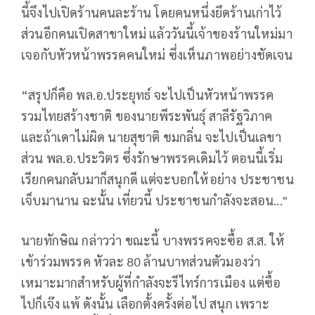
นี้จึงไปเปิดร้านคนละร้าน โดยคนหนึ่งยึดร้านเก่าไว้
ส่วนอีกคนเปิดสาขาใหม่ แล้ววันนี้เจ้าของร้านใหม่มา
เจอกับหัวหน้าพรรคคนใหม่ ซึ่งเห็นภาพอย่างชัดเจน
“สรุปก็คือ พล.อ.ประยุทธ์ จะไปเป็นหัวหน้าพรรค
รวมไทยสร้างชาติ ของนายพีระพันธุ์ สาลีรัฐวิภาค
และถ้าเดาไม่ผิด นายสุชาติ ชมกลิ่น จะไปเป็นเลขา
ส่วน พล.อ.ประวิตร ซึ่งรักษาพรรคเดิมไว้ ตอนนี้เริ่ม
เรียกคนกลับมาก็สนุกดี แต่จะบอกให้อย่าง ประชาชน
เจ็บมานาน ฉะนั้น เที่ยวนี้ ประชาชนกำลังจะสอน..."
นายทักษิณ กล่าวว่า ขณะนี้ บางพรรคจะซื้อ ส.ส. ให้
เข้าร่วมพรรค หัวละ 80 ล้านบาทส่วนตัวมองว่า
เหมาะมากสำหรับผู้ที่กำลังจะรีไทร์การเมือง แต่ซื้อ
ไปก็เจ๊ง แพ้ ดังนั้น เลือกตั้งครั้งต่อไป สนุก เพราะ