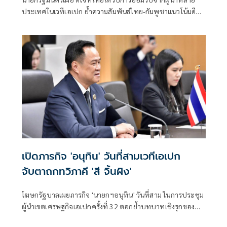
ประเทศในเวทีเอเปก ย้ำความสัมพันธ์ไทย-กัมพูชาแนวโน้มดี
ระบุทั้งกองทัพ
เปิดภารกิจ 'อนุทิน' วันที่สามเวทีเอเปก
จับตาถกทวิภาคี 'สี จิ้นผิง'
โฆษกรัฐบาลเผยภารกิจ 'นายกฯอนุทิน' วันที่สาม ในการประชุม
ผู้นำเขตเศรษฐกิจเอเปกครั้งที่ 32 ตอกย้ำบทบาทเชิงรุกของ
ไทยในภูมิภาคเอเชีย-แปซิฟิก จับตาถกทวิภาคีปธน. 'สี จิ้นผิง'