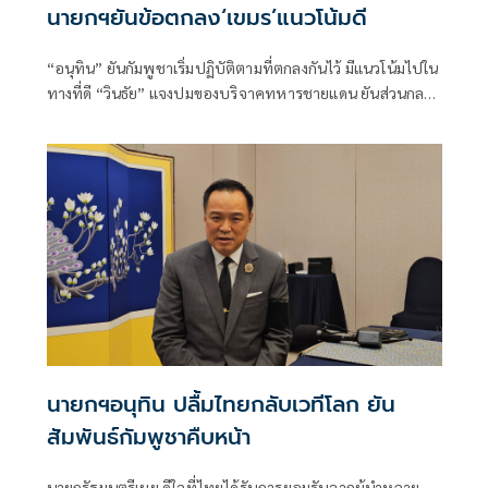
นายกฯยันข้อตกลง‘เขมร’แนวโน้มดี
“อนุทิน” ยันกัมพูชาเริ่มปฏิบัติตามที่ตกลงกันไว้ มีแนวโน้มไปใน
ทางที่ดี “วินธัย” แจงปมของบริจาคทหารชายแดน ยันส่วนกลาง
มีบันทึกข้อมูลการส่งมอบอย่างเคร่งครัด
นายกฯอนุทิน ปลื้มไทยกลับเวทีโลก ยัน
สัมพันธ์กัมพูชาคืบหน้า
นายกรัฐมนตรีเผย ดีใจที่ไทยได้รับการยอมรับจากผู้นำหลาย