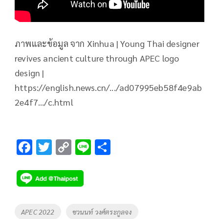
ภาพและข้อมูล จาก Xinhua | Young Thai designer
revives ancient culture through APEC logo
design |
https://english.news.cn/.../ad07995eb58f4e9ab
2e4f7.../c.html
F
T
C
Li
S
ac
wi
o
n
h
e
tt
p
e
ar
b
er
y
e
o
Li
Tags
APEC 2022
ชวนนท์ วงศ์ตระกูลจง