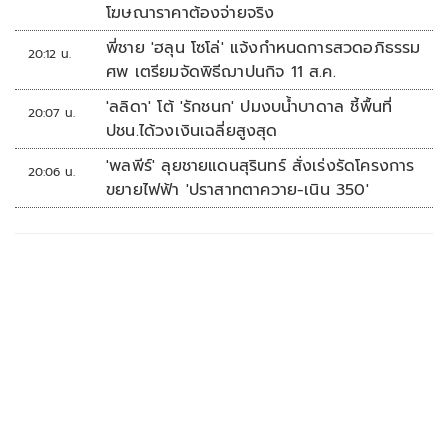
โฆษณาราคาต้องจ่ายจริง
พี่ชาย 'ฮลุน โซโล่' แจ้งกำหนดการสวดอภิธรรม
20:12 น.
ศพ เตรียมจัดพิธีฌาปนกิจ 11 ส.ค.
'ลลิดา' โต้ 'รักชนก' ปมงบน้ำบาดาล ชี้พื้นที่
20:07 น.
ปชน.ได้วงเงินเฉลี่ยสูงสุด
'พลพีร์' ลุยชายแดนสุรินทร์ สั่งเร่งรัดโครงการ
20:06 น.
ขยายไฟฟ้า 'ปราสาทตาควาย-เนิน 350'