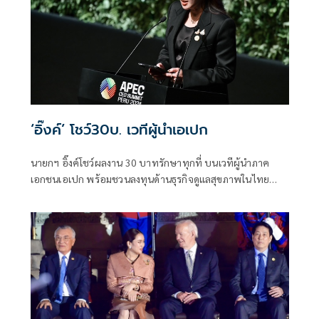
‘อิ๊งค์’ โชว์30บ. เวทีผู้นำเอเปก
นายกฯ อิ๊งค์โชว์ผลงาน 30 บาทรักษาทุกที่ บนเวทีผู้นำภาค
เอกชนเอเปก พร้อมชวนลงทุนด้านธุรกิจดูแลสุขภาพในไทย
มั่นใจหลังให้นโยบาย “บีโอไอ”