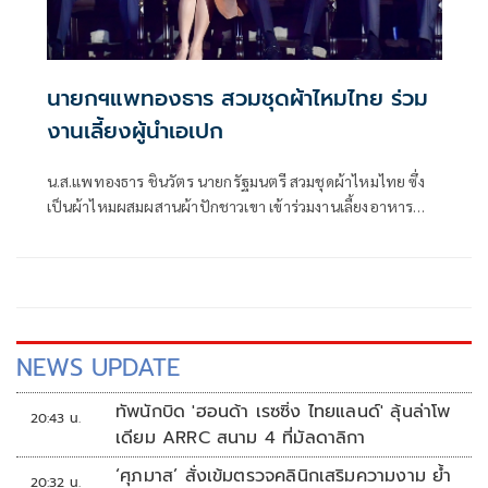
นายกฯแพทองธาร สวมชุดผ้าไหมไทย ร่วม
งานเลี้ยงผู้นำเอเปก
น.ส.แพทองธาร ชินวัตร นายกรัฐมนตรี สวมชุดผ้าไหมไทย ซึ่ง
เป็นผ้าไหมผสมผสานผ้าปักชาวเขา เข้าร่วมงานเลี้ยงอาหารค่ำ
เพื่อเป็นเกียรติ
NEWS UPDATE
ทัพนักบิด 'ฮอนด้า เรซซิ่ง ไทยแลนด์' ลุ้นล่าโพ
20:43 น.
เดียม ARRC สนาม 4 ที่มัลดาลิกา
‘ศุภมาส’ สั่งเข้มตรวจคลินิกเสริมความงาม ย้ำ
20:32 น.