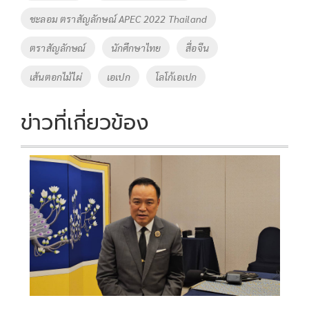
o
n
ชะลอม ตราสัญลักษณ์ APEC 2022 Thailand
k
k
ตราสัญลักษณ์
นักศึกษาไทย
สื่อจีน
เส้นตอกไม้ไผ่
เอเปก
โลโก้เอเปก
ข่าวที่เกี่ยวข้อง