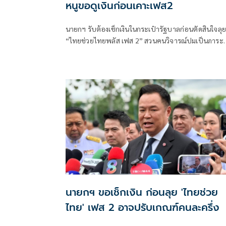
หนูขอดูเงินก่อนเคาะเฟส2
นายกฯ รับต้องเช็กเงินในกระเป๋ารัฐบาลก่อนตัดสินใจลุย
“ไทยช่วยไทยพลัส เฟส 2” สวนคนวิจารณ์ปมเป็นภาระ
ประชาชน ชี้การค้า-จีดีพีพุ่งไม่พูดถึง “ศุภจี” รอถก “เอ
นิติ” ดันไทยเที่ยวไทยพลัสหรือไม่
นายกฯ ขอเช็กเงิน ก่อนลุย 'ไทยช่วย
ไทย' เฟส 2 อาจปรับเกณฑ์คนละครึ่ง