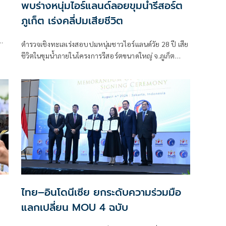
พบร่างหนุ่มไอร์แลนด์ลอยขุมน้ำรีสอร์ต
ภูเก็ต เร่งคลี่ปมเสียชีวิต
ตำรวจเชิงทะเลเร่งสอบปมหนุ่มชาวไอร์แลนด์วัย 28 ปี เสีย
ก
ชีวิตในขุมน้ำภายในโครงการรีสอร์ตขนาดใหญ่ จ.ภูเก็ต
ตรวจกล้องวงจรปิด-สอบพยาน พร้อมส่งร่างชันสูตรหา
สาเหตุที่แน่ชัด ประสานสถานทูตแจ้งครอบครัวแล้ว
ไทย–อินโดนีเซีย ยกระดับความร่วมมือ
แลกเปลี่ยน MOU 4 ฉบับ