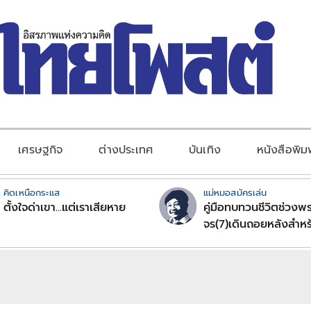
เศรษฐกิจ
ต่างประเทศ
บันเทิง
หนังสือพิม
คิดเหนือกระแส
แม่หมอสมัครเล่น
ตั้งใจด่าเขา...แต่เราเสียหาย
คู่มือทบทวนชีวิตช่วงพร
จร(7)เดินถอยหลังสำหร
ลัคนาราศีตอนที่2