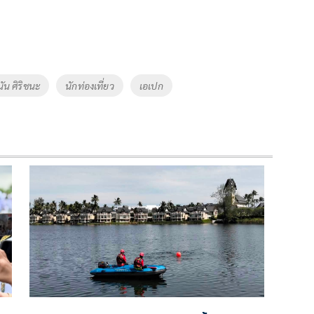
ัน ศิริชนะ
นักท่องเที่ยว
เอเปก