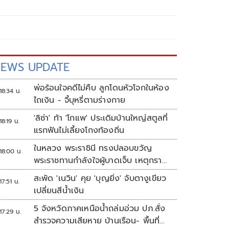
EWS UPDATE
พ่อร้อนใจคดีไม่คืบ ลูกโดนหัวโจกในห้อง
18:34 น.
ไถเงิน - จี้บุหรี่ตามร่างกาย
'ลิซ่า' ท้า 'โกแพ' ประเดิมบ้านใหญ่สตูลที่
18:19 น.
แรกฟันไม่เลี้ยงโกงท้องถิ่น
ในหลวง พระราชินี ทรงปลอบขวัญ
18:00 น.
พระราชทานกำลังใจผู้บาดเจ็บ เหตุกราด
ยิง รร.เทพศิรินทร์นนทบุรี
สะพัด 'เนวิน' คุย 'บุญยิ่ง' จับตางูเขียว
17:51 น.
เปลี่ยนสีน้ำเงิน
5 จังหวัดภาคเหนือน้ำถล่มอ่วม ปภ.สั่ง
17:29 น.
สำรวจความเสียหาย บ้านเรือน- พื้นที่