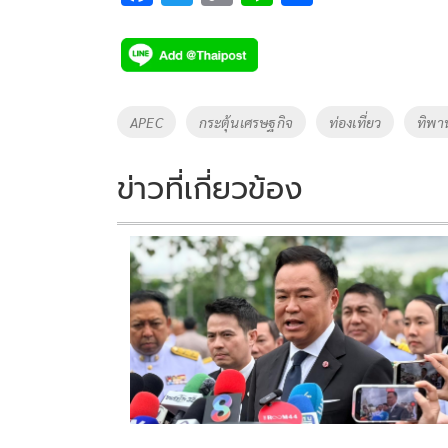
ac
wi
o
n
h
e
tt
p
e
ar
b
er
y
e
o
Li
Tags
APEC
กระตุ้นเศรษฐกิจ
ท่องเที่ยว
ทิพาน
o
n
k
k
ข่าวที่เกี่ยวข้อง