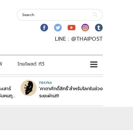
LINE : @THAIPOST
พ์
ไทยโพสต์ ทีวี
ทรรศนะ
ะเสาร์
'คาถาศักดิ์สิทธิ์'สำหรับโลกในช่วง
ับคนทุก
ระยะผ่าน!!!