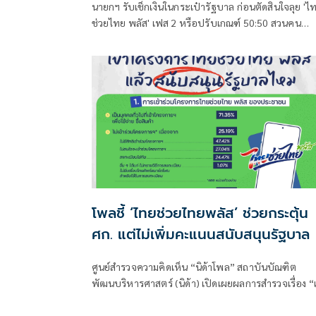
นายกฯ รับเช็กเงินในกระเป๋ารัฐบาล ก่อนตัดสินใจลุย 'ไ
ช่วยไทย พลัส' เฟส 2 หรือปรับเกณฑ์ 50:50 สวนคน
วิจารณ์ปมเป็นภาระประชาชน ชี้การค้า-จีดีพี พุ่งไม่พูดถ
ยันสถานะคลังยังแข็งแรง
โพลชี้ ‘ไทยช่วยไทยพลัส’ ช่วยกระตุ้น
ศก. แต่ไม่เพิ่มคะแนนสนับสนุนรัฐบาล
ศูนย์สำรวจความคิดเห็น “นิด้าโพล” สถาบันบัณฑิต
พัฒนบริหารศาสตร์ (นิด้า) เปิดเผยผลการสำรวจเรื่อง “เ
โครงการไทยช่วยไทยพลัสแล้วสนับสนุนรัฐบาลไหม”