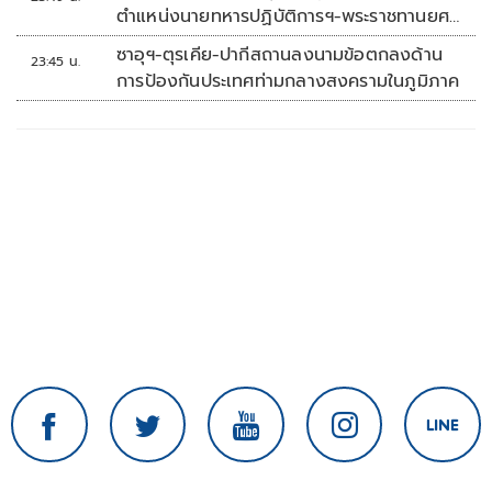
ตำแหน่งนายทหารปฏิบัติการฯ-พระราชทานยศ
'พลตรี'
ซาอุฯ-ตุรเคีย-ปากีสถานลงนามข้อตกลงด้าน
23:45 น.
การป้องกันประเทศท่ามกลางสงครามในภูมิภาค