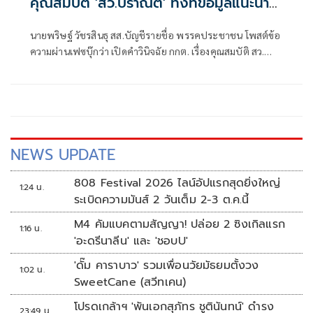
คุณสมบัติ 'สว.ปราณีต' ทั้งที่ข้อมูลแนะนำ
ตัวคลาดเคลื่อน
นายพริษฐ์ วัชรสินธุ สส.บัญชีรายชื่อ พรรคประชาชน โพสต์ข้อ
ความผ่านเฟซบุ๊กว่า เปิดคำวินิจฉัย กกต. เรื่องคุณสมบัติ สว.
ปราณีต เกรัมย์ (กลุ่ม 16 จ. บุรีรัมย์) : ผู้สมัครเซ็นรับรองข้อมูลที่
คลาดเคลื่อนในใบแนะนำตัว (สว. 3) แต่ กกต. ไม่ติดใจ
NEWS UPDATE
808 Festival 2026 ไลน์อัปแรกสุดยิ่งใหญ่
1:24 น.
ระเบิดความมันส์ 2 วันเต็ม 2-3 ต.ค.นี้
M4 คัมแบคตามสัญญา! ปล่อย 2 ซิงเกิลแรก
1:16 น.
'อะดรีนาลีน' และ 'ชอบU'
'ดั๊ม คาราบาว' รวมเพื่อนวัยมัธยมตั้งวง
1:02 น.
SweetCane (สวีทเคน)
โปรดเกล้าฯ 'พันเอกสุภัทร ชูตินันทน์' ดำรง
23:49 น.