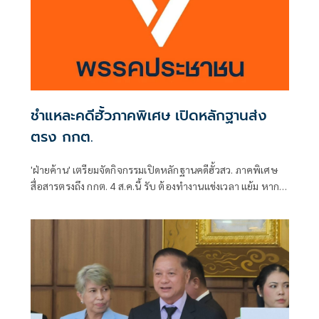
ชำแหละคดีฮั้วภาคพิเศษ เปิดหลักฐานส่ง
ตรง กกต.
'ฝ่ายค้าน' เตรียมจัดกิจกรรมเปิดหลักฐานคดีฮั้วสว. ภาคพิเศษ
สื่อสารตรงถึง กกต. 4 ส.ค.นี้ รับ ต้องทำงานแข่งเวลา แย้ม หาก
ยกคำร้องทั้งหมด-ตัดตอนบางรายส่งศาล ต้องดูเข้าข่ายละเว้น
การปฏิบัติหน้าที่หรือไม่