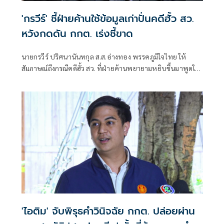
'กรวีร์' ชี้ฝ่ายค้านใช้ข้อมูลเก่าปั่นคดีฮั้ว สว.
หวังกดดัน กกต. เร่งชี้ขาด
นายกรวีร์ ปริศนานันทกุล ส.ส.อ่างทอง พรรคภูมิใจไทย ให้
สัมภาษณ์ถึงกรณีคดีฮั้ว สว. ที่ฝ่ายค้านพยายามหยิบขึ้นมาพูดใน
ช่วงนี้ มองว่าจะไปถึงขั้นการยุบพรรคหรือไม่ นายกรวีร์ กล่าวว่า
ไม่ได้กังวล เพราะทั้งหมดอยู่ในขั้นตอนของ คณะกรรมการการ
เลือกตั้ง (กกต.)
'ไอติม' จับพิรุธคำวินิจฉัย กกต. ปล่อยผ่าน