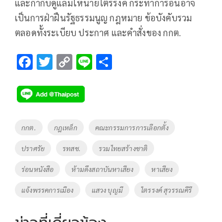
และกำกับดูแลมิให้นายไตรรงค์ กระทำการอันอาจ
เป็นการฝ่าฝืนรัฐธรรมนูญ กฎหมาย ข้อบังคับรวม
ตลอดทั้งระเบียบ ประกาศ และคำสั่งของ กกต.
F
T
C
Li
S
ac
wi
o
n
h
e
tt
p
e
ar
b
er
y
e
o
Li
Tags
กกต.
กฎเหล็ก
คณะกรรมการการเลือกตั้ง
o
n
ปราศรัย
รทสช.
รวมไทยสร้างชาติ
k
k
ร่อนหนังสือ
ห้ามดึงสถาบันหาเสียง
หาเสียง
แจ้งพรรคการเมือง
แสวง บุญมี
ไตรรงค์ สุวรรณคีรี