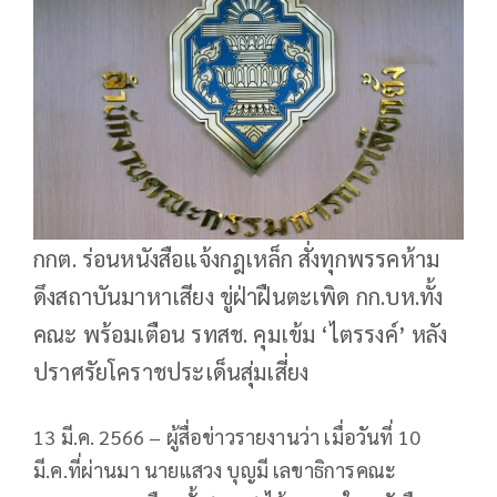
กกต. ร่อนหนังสือแจ้งกฎเหล็ก สั่งทุกพรรคห้าม
ดึงสถาบันมาหาเสียง ขู่ฝ่าฝืนตะเพิด กก.บห.ทั้ง
คณะ พร้อมเตือน รทสช. คุมเข้ม ‘ไตรรงค์’ หลัง
ปราศรัยโคราชประเด็นสุ่มเสี่ยง
13 มี.ค. 2566 – ผู้สื่อข่าวรายงานว่า เมื่อวันที่ 10
มี.ค.ที่ผ่านมา นายแสวง บุญมี เลขาธิการคณะ