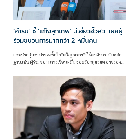
‘คำรบ’ ชี้ 'แก๊งลูกเทพ' มีเอี่ยวฮั้วสว. เผยผู้
ร่วมขบวนการมากกว่า 2 หมื่นคน
แกนนำกลุ่มสว.สำรองชี้เป้า”แก๊งลูกเทพ”มีเอี่ยวฮั้วสว. ลั่นหลัก
ฐานแน่น ผู้ร่วมขบวนการเรือนหมื่น ยอมรับกลุ่มรมต.อาจรอด
เพราะคดีอาญา หลักฐานต้องชัดสิ้นข้อสงสัย เตือนกกต.หากไม่
ส่งศาลฎีกาสอย 138 สว.โดนร้องเอาผิดติดคุก!