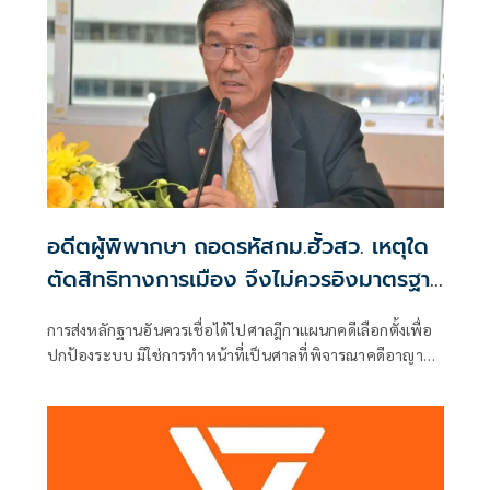
อดีตผู้พิพากษา ถอดรหัสกม.ฮั้วสว. เหตุใด
ตัดสิทธิทางการเมือง จึงไม่ควรอิงมาตรฐาน
เดียวกับคดีอาญา
การส่งหลักฐานอันควรเชื่อได้ไปศาลฎีกาแผนกคดีเลือกตั้งเพื่อ
ปกป้องระบบ มิใช่การทำหน้าที่เป็นศาลที่พิจารณาคดีอาญา
เพื่อลงโทษตัวบุคคล