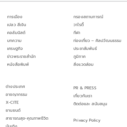
การเมือง
กรองสถานการณ์
เปลว สีเงิน
วาไรตี้
คอลัมนิสต์
กีฬา
บทความ
ท่องเที่ยว – ศิลปวัฒนธรรม
เศรษฐกิจ
ประชาสัมพันธ์
ข่าวพระราชสำนัก
ภูมิภาค
หนังสือพิมพ์
สิ่งแวดล้อม
ต่างประเทศ
PR & PRESS
อาชญากรรม
เกี่ยวกับเรา
X-CITE
ติดต่อและ สนับสนุน
ยานยนต์
สาธารณสุข-คุณภาพชีวิต
Privacy Policy
บันเทิง