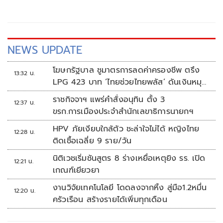
มั่นคง
NEWS UPDATE
โฆษกรัฐบาล ชูมาตรการลดค่าครองชีพ ตรึง
13:32 น.
LPG 423 บาท ‘ไทยช่วยไทยพลัส’ ดันเงินหมุน
แสนล้าน
ราชกิจจาฯ แพร่คำสั่งอนุทิน ตั้ง 3
12:37 น.
ขรก.การเมืองประจำสำนักเลขาธิการนายกฯ
HPV ภัยเงียบใกล้ตัว ชะล่าใจไม่ได้ หญิงไทย
12:28 น.
ติดเชื้อเฉลี่ย 9 ราย/วัน
นิติเวชเริ่มชันสูตร 8 ร่างเหยื่อเหตุยิง รร. เปิด
12:21 น.
เกณฑ์เยียวยา
งานวิจัยเทคโนโลยี โดดลงจากหิ้ง สู่มือ1.2หมื่น
12:20 น.
ครัวเรือน สร้างรายได้เพิ่มทุกเดือน