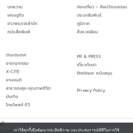
บทความ
ท่องเที่ยว – ศิลปวัฒนธรรม
เศรษฐกิจ
ประชาสัมพันธ์
ข่าวพระราชสำนัก
ภูมิภาค
หนังสือพิมพ์
สิ่งแวดล้อม
ต่างประเทศ
PR & PRESS
อาชญากรรม
เกี่ยวกับเรา
X-CITE
ติดต่อและ สนับสนุน
ยานยนต์
สาธารณสุข-คุณภาพชีวิต
Privacy Policy
บันเทิง
ไทยโพสต์ ทีวี
Copyright© thaipost.net, All rights reserved.,
เราใช้คุกกี้เพื่อพัฒนาประสิทธิภาพ และประสบการณ์ที่ดีในการใช้