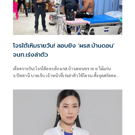
โจรใต้เหิมรายวัน! ลอบยิง 'ผรส.บ้านดอน'
จนท.เร่งล่าตัว
เดือดรายวัน! โจรใต้ลอบยิง ผรส.บ้านดอนทราย อ.ไม้แก่น
จ.ปัตตานี บาดเจ็บ เจ้าหน้าที่เร่งล่าตัว ใช้โดรน-ตั้งจุดสกัดตลอด
เส้นทาง