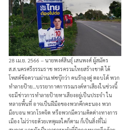
28 เม.ย. 2566 – นายพงศ์สินธุ์ เสนพงศ์ ผู้สมัคร
ส.ส.นครศรีธรรมราช พรรครวมไทยสร้างชาติ ได้
โพสต์ข้อความผ่านเฟซบุ๊กว่า คนรักลุงตู่ ตอบโต้ พวก
ทำลายป้าย…บรรยากาศการรณรงค์หาเสียงในช่วงนี้
จะมีข่าวการทำลายป้ายหาเสียงอยู่เป็นประจำ ใน
หลายพื้นที่ อาจเป็นฝีมือของพวกคึกคะนอง พวก
มือบอน พวกโรคจิต หรือพวกมีความคิดต่างทางการ
เมือง ไม่ว่าจะด้วยเหตุผลใดก็ตาม ก็เป็นสิ่งที่ไม่
สมควร และยังเป็นการกระทำที่ผิดกฎหมายอีกด้วย