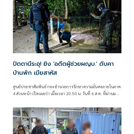
ปัตตานีระอุ! ยิง 'อดีตผู้ช่วยผญบ.' ดับคา
บ้านพัก เมียสาหัส
ศูนย์ประชาสัมพันธ์ กองอำนวยการรักษาความมั่นคงภายในภาค
4 ส่วนหน้า เปิดเผยว่า เมื่อเวลา 20.50 น. วันที่ 6 ส.ค. ที่ผ่านมา
เกิดเหตุคนร้ายไม่ทราบจำนวนใช้อาวุธปืนลอบยิงนายรียะ
อาแว อดีตผู้ช่วยผู้ใหญ่บ้านหมู่ที่ 5