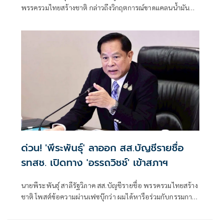
พรรครวมไทยสร้างชาติ กล่าวถึงวิกฤตการณ์ขาดแคลนน้ำมัน
จากผลกระทบสงครามตะวันออกกลาง โดยระบุว่า รัฐบาล
บริหาร ”ผิดที่ผิดเวลา“ ใช้เงินกองทุนน้ำมันเชื้อเพลิงชดเชย
กำไรให้โรงกลั่น ทั้งที่เป็นราคาต้นทุนน้ำมันดิบล็อตเก่าเมื่อ 3
เดือนที่แล้ว หากจะต้องชดเชยควรเป็นล็อตต่อไปที่นำเข้าจาก
แหล่งอื่น
ด่วน! 'พีระพันธุ์' ลาออก สส.บัญชีรายชื่อ
รทสช. เปิดทาง 'อรรถวิชช์' เข้าสภาฯ
นายพีระพันธุ์ สาลีรัฐวิภาค สส.บัญชีรายชื่อ พรรครวมไทยสร้าง
ชาติ โพสต์ข้อความผ่านเฟซบุ๊กว่า ผมได้หารือร่วมกับกรรมการ
บริหารพรรค และมีความเห็นตรงกันว่า ปัจจุบันพรรครวมไทย
สร้างชาติยังคงได้รับการสนับสนุนจากพี่น้องประชาชนอย่าง