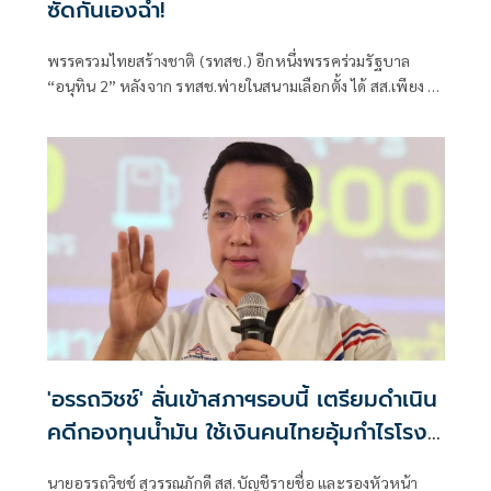
ซัดกันเองฉ่ำ!
พรรครวมไทยสร้างชาติ (รทสช.) อีกหนึ่งพรรคร่วมรัฐบาล
“อนุทิน 2” หลังจาก รทสช.พ่ายในสนามเลือกตั้ง ได้ สส.เพียง 2
คน โดย นายพีระพันธุ์ สาลีรัฐวิภาค หัวหน้าพรรค ได้สละที่นั่ง
สส.บัญชีรายชื่อให้ นายอรรถวิชช์ สุวรรณภักดี ทำหน้าที่แทน
ควบคู่กับ นายชัชวาลล์ คงอุดม สส.บัญชีรายชื่อ ส่วนพีระพันธุ์
ขอลุยทำหน้าที่ขับคลื่อนพรรคเพียงหมวกเดียว
'อรรถวิชช์' ลั่นเข้าสภาฯรอบนี้ เตรียมดำเนิน
คดีกองทุนน้ำมัน ใช้เงินคนไทยอุ้มกำไรโรง
กลั่นเกินควร
นายอรรถวิชช์ สุวรรณภักดี สส.บัญชีรายชื่อ และรองหัวหน้า