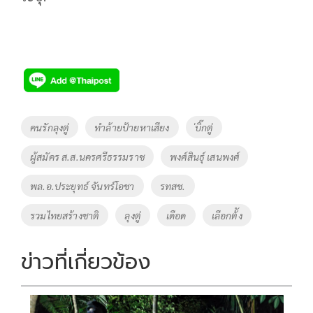
Tags
คนรักลุงตู่
ทำล้ายป้ายหาเสียง
่บิ๊กตู่
ผู้สมัคร ส.ส.นครศรีธรรมราช
พงศ์สินธุ์ เสนพงศ์
พล.อ.ประยุทธ์ จันทร์โอชา
รทสช.
รวมไทยสร้างชาติ
ลุงตู่
เดือด
เลือกต้ัง
ข่าวที่เกี่ยวข้อง