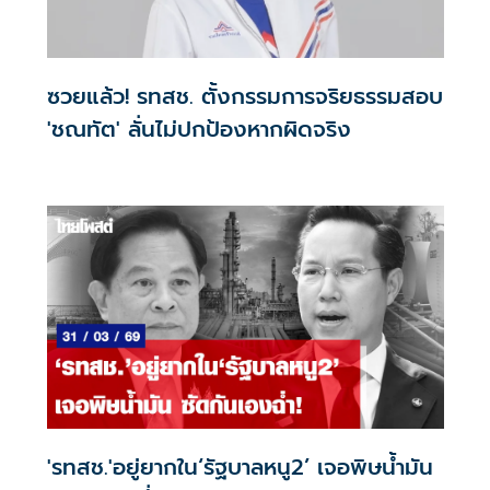
ซวยแล้ว! รทสช. ตั้งกรรมการจริยธรรมสอบ
'ชณทัต' ลั่นไม่ปกป้องหากผิดจริง
'รทสช.'อยู่ยากใน‘รัฐบาลหนู2’ เจอพิษน้ำมัน