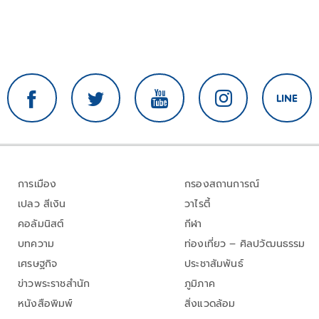
การเมือง
กรองสถานการณ์
เปลว สีเงิน
วาไรตี้
คอลัมนิสต์
กีฬา
บทความ
ท่องเที่ยว – ศิลปวัฒนธรรม
เศรษฐกิจ
ประชาสัมพันธ์
ข่าวพระราชสำนัก
ภูมิภาค
หนังสือพิมพ์
สิ่งแวดล้อม