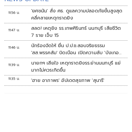
'ยศชนัน' สั่ง ศธ. ดูแลความปลอดภัยขั้นสูงสุด
11:56 น.
คลี่คลายเหตุกราดยิง
สลด! เหตุยิง รร.เทพศิรินทร์ นนทบุรี เสียชีวิต
11:47 น.
7 ราย เจ็บ 15
นักร้องจัดให้ ยื่น ป.ป.ช.สอบจริยธรรม
11:46 น.
'สส.พรรคส้ม' บิดเบือน เปิดความลับ 'บังเกอร์
ทหาร'
นายกฯ เสียใจ เหตุกราดยิงรร.ย่านนนทบุรี แย่
11:39 น.
มากไม่ควรเกิดขึ้น
11:35 น.
'ฮาย อาภาพร' อัปเดตสุขภาพ 'สุนารี'