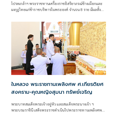
โปรดเกล้าฯ พระราชทานเครื่องราชอิสริยาภรณ์ช้างเผือกและ
มงกุฎไทยแก่ข้าราชบริพารในพระองค์ จำนวน 8 ราย มีผลตั้งแต่
วันที่ 31 กรกฎาคม 2569 โดยมีทั้งชั้น
ในหลวง พระราชทานเพลิงศพ ศ.เกียรติยศ
สงคราม-คุณหญิงสุมนา ทรัพย์เจริญ
พระบาทสมเด็จพระเจ้าอยู่หัว และสมเด็จพระนางเจ้า ฯ
พระบรมราชินี เสด็จพระราชดำเนินไปพระราชทานเพลิงศพ
ศาสตราจารย์เกียรติยศสงคราม ทรัพย์เจริญ