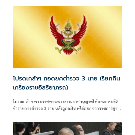
ป.จ.,ม.ป.ช.,ม.ว.ม.,ภ.ป.ร. 3 ,ว.ป.ร.3 และคุณหญิงสุมนา ทรัพย์
เจริญ ต.จ.,ป.ม.
โปรดเกล้าฯ ถอดยศตำรวจ 3 นาย เรียกคืน
เครื่องราชอิสริยาภรณ์
โปรดเกล้าฯ พระราชทานพระบรมราชานุญาตให้ถอดยศอดีต
ข้าราชการตำรวจ 3 ราย หลังถูกลงโทษไล่ออกจากราชการฐาน
กร