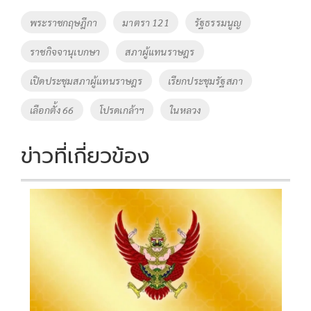
o
Li
Tags
พระราชกฤษฎีกา
มาตรา 121
รัฐธรรมนูญ
o
n
ราชกิจจานุเบกษา
สภาผู้แทนราษฎร
k
k
เปิดประชุมสภาผู้แทนราษฎร
เรียกประชุมรัฐสภา
เลือกตั้ง 66
โปรดเกล้าฯ
ในหลวง
ข่าวที่เกี่ยวข้อง