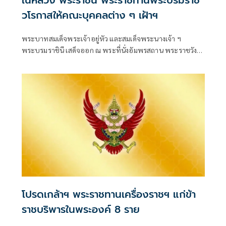
ในหลวง พระราชินี พระราชทานพระบรมราช
วโรกาสให้คณะบุคคลต่าง ๆ เฝ้าฯ
พระบาทสมเด็จพระเจ้าอยู่หัว และสมเด็จพระนางเจ้า ฯ
พระบรมราชินี เสด็จออก ณ พระที่นั่งอัมพรสถาน พระราชวัง
ดุสิต พระราชทานพระบรมราชวโรกาสให้ คณะบุคคลต่าง ๆ
เฝ้าทูลละอองธุลีพระบาท ตามลำดับดังนี้
โปรดเกล้าฯ พระราชทานเครื่องราชฯ แก่ข้า
ราชบริพารในพระองค์ 8 ราย