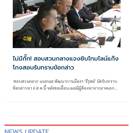
ไม่มีกั๊ก! สอบสวนกลางแจงยิบไทมไลน์แก๊ง
โกงสอบรับทราบข้อกล่าว
'สอบสวนกลาง' แจงกมธ.พัฒนาการเมืองฯ 'ธีรุตม์' นัดรับทราบ
ข้อกล่าวหา 6 ส.ค.นี้ หลังขอเลื่อน เผยมีผู้ต้องหาจากภาคเอกชน
รับสารภาพ 1 คนแล้ว เตรียมส่งข้อมูลหลักฐานไปยัง ป.ป.ช. ต่อ
NEWS UPDATE