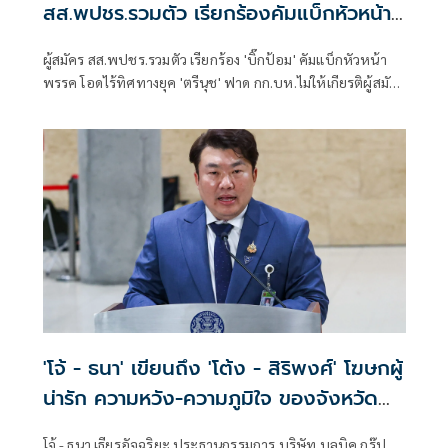
สส.พปชร.รวมตัว เรียกร้องคัมแบ็กหัวหน้า
พรรค
ผู้สมัคร สส.พปชร.รวมตัว เรียกร้อง 'บิ๊กป้อม' คัมแบ็กหัวหน้า
พรรค โอดไร้ทิศทางยุค 'ตรีนุช' ฟาด กก.บห.ไม่ให้เกียรติผู้สมัคร
ปล่อยลอยแพ รับเหมือนถูกทิ้งไว้กลางทาง จนอยากร้องไห้
ขณะที่ 'พล.อ. ประวิตร' ยันไม่กลับมาแล้ว
'โจ้ - ธนา' เขียนถึง 'โต้ง - สิริพงศ์' โฆษกผู้
น่ารัก ความหวัง-ความภูมิใจ ของจังหวัด
ศรีสะเกษ
โจ้ - ธนา เธียรอัจฉริยะ ประธานกรรมการ บริษัท บลูบิค กรุ๊ป