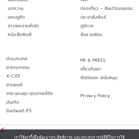
บทความ
ท่องเที่ยว – ศิลปวัฒนธรรม
เศรษฐกิจ
ประชาสัมพันธ์
ข่าวพระราชสำนัก
ภูมิภาค
หนังสือพิมพ์
สิ่งแวดล้อม
ต่างประเทศ
PR & PRESS
อาชญากรรม
เกี่ยวกับเรา
X-CITE
ติดต่อและ สนับสนุน
ยานยนต์
สาธารณสุข-คุณภาพชีวิต
Privacy Policy
บันเทิง
ไทยโพสต์ ทีวี
Copyright© thaipost.net, All rights reserved.,
เราใช้คุกกี้เพื่อพัฒนาประสิทธิภาพ และประสบการณ์ที่ดีในการใช้