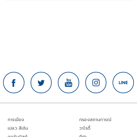
การเมือง
กรองสถานการณ์
เปลว สีเงิน
วาไรตี้
คอลัมนิสต์
กีฬา