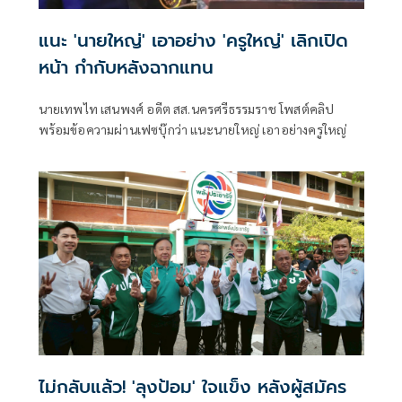
แนะ 'นายใหญ่' เอาอย่าง 'ครูใหญ่' เลิกเปิด
หน้า กำกับหลังฉากแทน
นายเทพไท เสนพงศ์ อดีต สส.นครศรีธรรมราช โพสต์คลิป
พร้อมข้อความผ่านเฟซบุ๊กว่า แนะนายใหญ่ เอาอย่างครูใหญ่
ไม่กลับแล้ว! 'ลุงป้อม' ใจแข็ง หลังผู้สมัคร