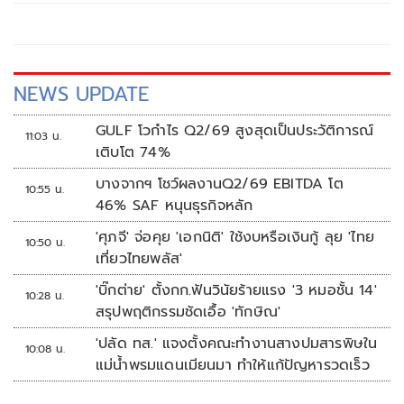
NEWS UPDATE
GULF โวกำไร Q2/69 สูงสุดเป็นประวัติการณ์
11:03 น.
เติบโต 74%
บางจากฯ โชว์ผลงานQ2/69 EBITDA โต
10:55 น.
46% SAF หนุนธุรกิจหลัก
'ศุภจี' จ่อคุย 'เอกนิติ' ใช้งบหรือเงินกู้ ลุย 'ไทย
10:50 น.
เที่ยวไทยพลัส'
'บิ๊กต่าย' ตั้งกก.ฟันวินัยร้ายแรง '3 หมอชั้น 14'
10:28 น.
สรุปพฤติกรรมชัดเอื้อ 'ทักษิณ'
'ปลัด ทส.' แจงตั้งคณะทำงานสางปมสารพิษใน
10:08 น.
แม่น้ำพรมแดนเมียนมา ทำให้แก้ปัญหารวดเร็ว