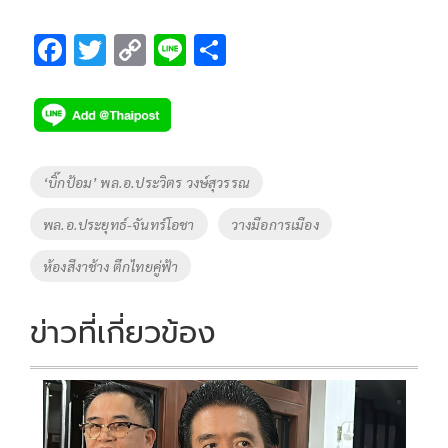
F
T
C
Li
S
ac
wi
o
n
h
e
tt
p
e
ar
b
er
y
e
o
Li
Tags
‘บิ๊กป้อม’ พล.อ.ประวิตร วงษ์สุวรรณ
o
n
พล.อ.ประยุทธ์-จันทร์โอชา
วางมือการเมือง
k
k
ห้องสีงาช้าง ตึกไทยคู่ฟ้า
ข่าวที่เกี่ยวข้อง