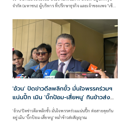
จำกัด (มหาชน) ผู้บริหาร ที่ปรึกษาธุรกิจ และเจ้าของเพจ "เขียน
ไว้ให้เธอ" เขียนถึง โต้ง - สิริพงศ์ อังคสกุลเกียรติ โฆษกประจำ
สำนักนายกรัฐมนตรี คนใหม่ ในหัวข้อ "โฆษกผู้น่ารัก" มีเนื้อหา
ดังนี้
'อ้วน' ปัดข่าวดีลพลิกขั้ว มั่นใจพรรคร่วมฯ
แน่นปึ้ก เมิน 'บิ๊กป้อม-เสี่ยหนู' กินข้าวส่ง
สัญญาณ
'อ้วน'ปัดข่าวดีลพลิกขั้ว มั่นใจพรรคร่วมแน่นปึ้ก ต่อสายคุยกัน
อยู่ เมิน 'บิ๊กป้อม-เสี่ยหนู' หม่ำข้าวส่งสัญญาณ