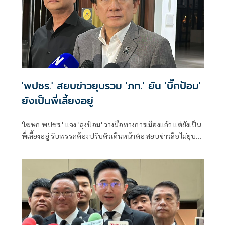
'พปชร.' สยบข่าวยุบรวม 'ภท.' ยัน 'บิ๊กป้อม'
ยังเป็นพี่เลี้ยงอยู่
'โฆษก พปชร.' แจง 'ลุงป้อม' วางมือทางการเมืองแล้ว แต่ยังเป็น
พี่เลี้ยงอยู่ รับพรรคต้องปรับตัวเดินหน้าต่อ สยบข่าวลือไม่ยุบ
รวม 'ภท.'