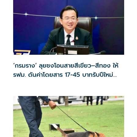
‘กรมราง’ ลุยชงโอนสายสีเขียว–สีทอง ให้
รฟม. ดันค่าโดยสาร 17-45 บาทรับปีใหม่
2570