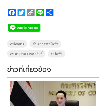
F
T
C
Li
S
ac
wi
o
n
h
e
tt
p
e
ar
b
er
y
e
o
Li
Tags
ค่าโดยสาร
ค่าโดยสารรถไฟฟ้า
o
n
ดร.สามารถ ราชพลสิทธิ์
รถไฟฟ้า
k
k
ข่าวที่เกี่ยวข้อง