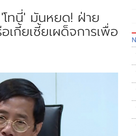
'โทนี่' มันหยด! ฝ่าย
เกี้ยเซี้ยเผด็จการเพื่อ
N