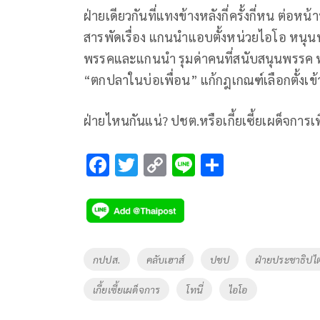
ฝ่ายเดียวกันที่แทงข้างหลังกี่ครั้งกี่หน ต่อหน
สารพัดเรื่อง แกนนำแอบตั้งหน่วยไอโอ หนุน
พรรคและแกนนำ รุมด่าคนที่สนับสนุนพรรค ท
“ตกปลาในบ่อเพื่อน” แก้กฎเกณฑ์เลือกตั้งเข้า
ฝ่ายไหนกันแน่? ปชต.หรือเกี้ยเซี้ยเผด็จการเ
F
T
C
Li
S
ac
wi
o
n
h
e
tt
p
e
ar
b
er
y
e
o
Li
Tags
กปปส.
คลับเฮาส์
ปชป
ฝ่ายประชาธิปไ
o
n
เกี้ยเซี้ยเผด็จการ
โทนี่
ไอโอ
k
k