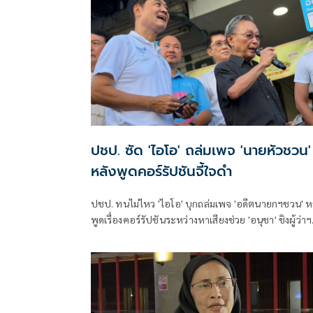
เป็นเพียงการสร้างกระแสจากผู้สนับสนุนทางการเมือง
เท่านั้น
ปชป. ซัด 'ไอโอ' ถล่มเพจ 'นายหัวชวน'
หลังพูดคอร์รัปชันจี้ใจดำ
ปชป. ทนไม่ไหว 'ไอโอ' บุกถล่มเพจ 'อดีตนายกฯชวน' ห
พูดเรื่องคอร์รัปชันระหว่างหาเสียงช่วย 'อนุชา' ชิงผู้ว่า
ทม.