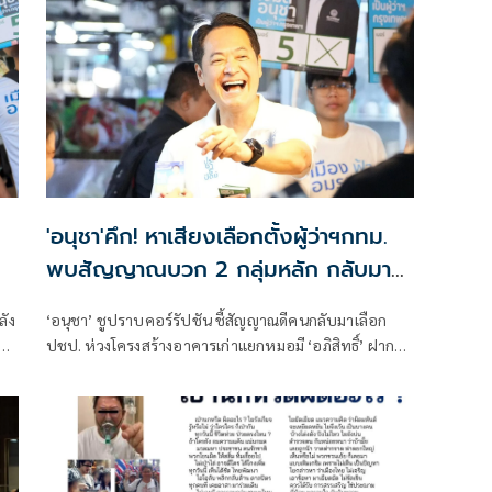
ในการบูรณาการหน่วยงานโดยนำผู้เชี่ยวชาญจากหน่วย
ต่างๆ เข้ามาช่วยแก้ไขปัญหารวมกัน่
'อนุชา'คึก! หาเสียงเลือกตั้งผู้ว่าฯกทม.
พบสัญญาณบวก 2 กลุ่มหลัก กลับมา
เลือก 'ปชป.'
ลัง
‘อนุชา’ ชูปราบคอร์รัปชัน ชี้สัญญาณดีคนกลับมาเลือก
ฯก
ปชป. ห่วงโครงสร้างอาคารเก่าแยกหมอมี ‘อภิสิทธิ์’ ฝาก
คนกรุง ทบทวน 4 ปีที่ผ่านมายังเจอปัญหาเดิมซ้ำซาก