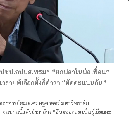
็น “ปชป.กปปส.พธม” “ตกปลาในบ่อเพื่อน”
 เวลาแพ้เลือกตั้งก็ด่าว่า “ตัดคะแนนกัน”
อดีตอาจารย์คณะเศรษฐศาสตร์ มหาวิทยาลัย
 จนป่านนี้แล้วยังมาอ้าง “ฉันยอมถอย เป็นผู้เสียสละ