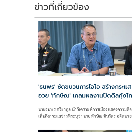
ข่าวที่เกี่ยวข้อง
'ธนพร' ซัดขบวนการไอโอ สร้างกระแส
อวย 'ทักษิณ' เคลมผลงานปิดดีลกุ้งไ
กับมาเลเซีย
นายธนพร ศรียากูล นักวิเคราะห์การเมือง แสดงความคิด
เห็นถึงกระแสข่าวที่ระบุว่า นายทักษิณ ชินวัตร อดีตนา
รัฐมนตรี เป็นผู้มีบทบาทสำคัญในการแก้ไขปัญหาการส่
ออกกุ้งไทยไปยังประเทศมาเลเซีย โดยระบุว่า ข่าวดังกล่