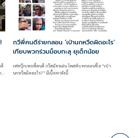
!
กวีพี่คนดีร่ายกลอน ’เป่านกหวีดผิดอะไร‘
เทียบพวกร่วมม็อบทะลุ ยุเด็กน้อย
ดี
เฟซบุ๊กเพจพี่คนดี กวีสมัครเล่น โพสต์บทกลอนชื่อ “เป่า
า
นกหวีดผิดอะไร?” มีเนื้อหาดังนี้