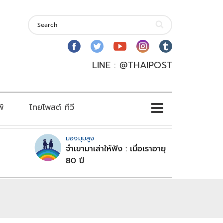
LINE : @THAIPOST
พ์
ไทยโพสต์ ทีวี
มองมุมสูง
จำเขามาเล่าให้ฟัง : เมื่อเราอายุ
80 ปี