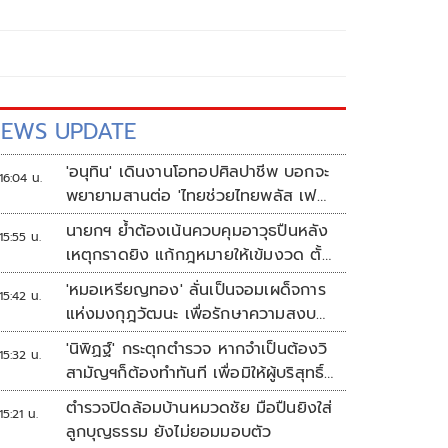
EWS UPDATE
'อนุทิน' เดินงานโอทอปศิลปาชีพ บอกจะ
16:04 น.
พยายามสานต่อ 'ไทยช่วยไทยพลัส เฟส
2'
นายกฯ ย้ำต้องเน้นควบคุมอาวุธปืนหลัง
15:55 น.
เหตุกราดยิง แก้กฎหมายให้เข้มงวด ตั้ง
ด่านตรวจเพิ่ม
'หมอเหรียญทอง' ลั่นเป็นจอมเผด็จการ
15:42 น.
แห่งมงกุฎวัฒนะ เพื่อรักษาความสงบ
ปลอดภัยภายในรพ.
'นิพิฏฐ์' กระตุกตำรวจ หากจำเป็นต้องวิ
15:32 น.
สามัญฯก็ต้องทำทันที เพื่อมิให้ผู้บริสุทธิ์
เสียชีวิตเพิ่ม
ตำรวจปิดล้อมบ้านหมวดชัย มือปืนยิงใส่
15:21 น.
ลูกบุญธรรม ยังไม่ยอมมอบตัว