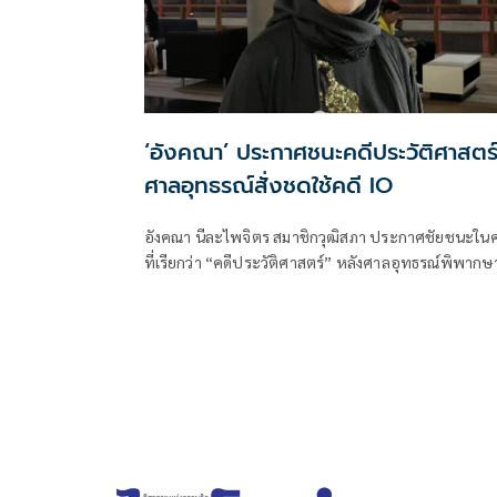
‘อังคณา’ ประกาศชนะคดีประวัติศาสตร์
ศาลอุทธรณ์สั่งชดใช้คดี IO
อังคณา นีละไพจิตร สมาชิกวุฒิสภา ประกาศชัยชนะในค
ที่เรียกว่า “คดีประวัติศาสตร์” หลังศาลอุทธรณ์พิพากษ
ให้สำนักนายกรัฐมนตรีในฐานะกำกับดูแล กอ.รมน. ลบ
ข้อความและภาพถ่ายที่เป็นเหตุฟ้องร้องภายใน