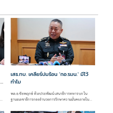
เสธ.ทบ. เคลียร์ปมร้อน 'กอ.รมน.' มีไว้
ทย
ทำไม
พล.อ.ชัยพฤกษ์ ด้วงประพัฒน์ เสนาธิการทหารบก ใน
ยก
ฐานะเลขาธิการกองอำนวยการรักษาความมั่นคงภายใน
ง
ราชอาณาจักร( กอ.รมน.) แถลงยืนยันว่า ยังมีความจำเป็น
าว
ในการมี กอ.รมน.อยู่เพราะมีบทบาทหน้าที่เป็นแกนกลาง