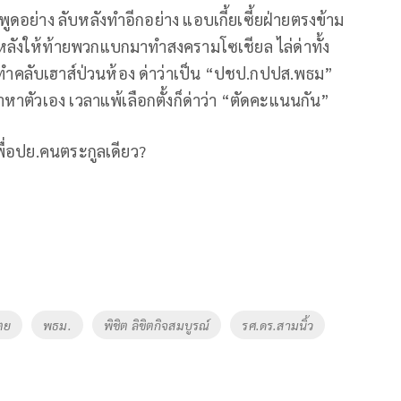
้าพูดอย่าง ลับหลังทำอีกอย่าง แอบเกี้ยเซี้ยฝ่ายตรงข้าม
หลังให้ท้ายพวกแบกมาทำสงครามโซเชียล ไล่ด่าทั้ง
ำคลับเฮาส์ป่วนห้อง ด่าว่าเป็น “ปชป.กปปส.พธม”
หาตัวเอง เวลาแพ้เลือกตั้งก็ด่าว่า “ตัดคะแนนกัน”
พื่อปย.คนตระกูลเดียว?
ตย
พธม.
พิชิต ลิขิตกิจสมบูรณ์
รศ.ดร.สามนิ้ว