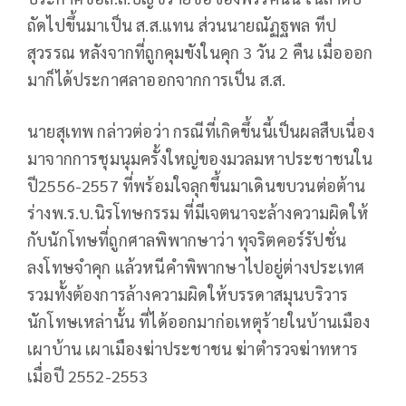
ถัดไปขึ้นมาเป็น ส.ส.แทน ส่วนนายณัฏฐพล ทีป
สุวรรณ หลังจากที่ถูกคุมขังในคุก 3 วัน 2 คืน เมื่อออก
มาก็ได้ประกาศลาออกจากการเป็น ส.ส.
นายสุเทพ กล่าวต่อว่า กรณีที่เกิดขึ้นนี้เป็นผลสืบเนื่อง
มาจากการชุมนุมครั้งใหญ่ของมวลมหาประชาชนใน
ปี2556-2557 ที่พร้อมใจลุกขึ้นมาเดินขบวนต่อต้าน
ร่างพ.ร.บ.นิรโทษกรรม ที่มีเจตนาจะล้างความผิดให้
กับนักโทษที่ถูกศาลพิพากษาว่า ทุจริตคอร์รัปชั่น
ลงโทษจำคุก แล้วหนีคำพิพากษาไปอยู่ต่างประเทศ
รวมทั้งต้องการล้างความผิดให้บรรดาสมุนบริวาร
นักโทษเหล่านั้น ที่ได้ออกมาก่อเหตุร้ายในบ้านเมือง
เผาบ้าน เผาเมืองฆ่าประชาชน ฆ่าตำรวจฆ่าทหาร
เมื่อปี 2552-2553