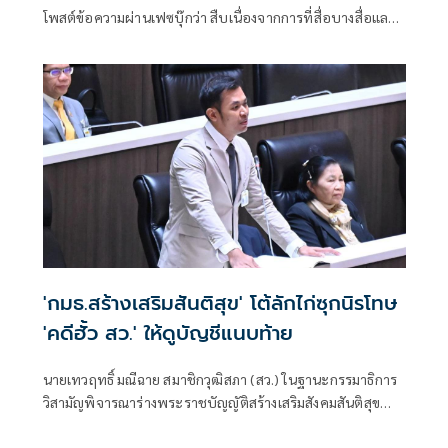
โพสต์ข้อความผ่านเฟซบุ๊กว่า สืบเนื่องจากการที่สื่อบางสื่อและมี
ผู้เขียนเฟซบุ๊กกังวลในเรื่องการออกกฎหมายนิรโทษกรรมหรือ
ร่างพระราชบัญญัติ (พ.ร.บ.)
'กมธ.สร้างเสริมสันติสุข' โต้ลักไก่ซุกนิรโทษ
'คดีฮั้ว สว.' ให้ดูบัญชีแนบท้าย
นายเทวฤทธิ์ มณีฉาย สมาชิกวุฒิสภา (สว.) ในฐานะกรรมาธิการ
วิสามัญพิจารณาร่างพระราชบัญญัติสร้างเสริมสังคมสันติสุข
พ.ศ. … วุฒิสภา