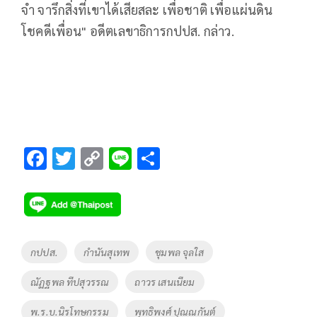
จำ จารึกสิ่งที่เขาได้เสียสละ เพื่อชาติ เพื่อแผ่นดิน
โชคดีเพื่อน" อดีตเลขาธิการกปปส. กล่าว.
F
T
C
Li
S
ac
wi
o
n
h
e
tt
p
e
ar
b
er
y
e
o
Li
Tags
กปปส.
กำนันสุเทพ
ชุมพล จุลใส
o
n
ณัฏฐพล ทีปสุวรรณ
ถาวร เสนเนียม
k
k
พ.ร.บ.นิรโทษกรรม
พุทธิพงศ์ ปุณณกันต์