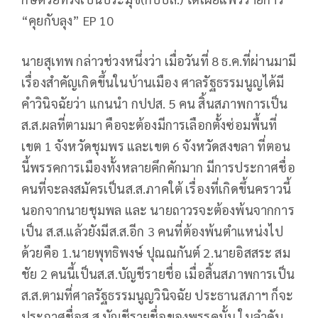
“คุยกับลุง” EP 10
นายสุเทพ กล่าวช่วงหนึ่งว่า เมื่อวันที่ 8 ธ.ค.ที่ผ่านมามี
เรื่องสำคัญเกิดขึ้นในบ้านเมือง ศาลรัฐธรรมนูญได้มี
คำวินิจฉัยว่า แกนนำ กปปส. 5 คน สิ้นสภาพการเป็น
ส.ส.ผลที่ตามมา คือจะต้องมีการเลือกตั้งซ่อมพื้นที่
เขต 1 จังหวัดชุมพร และเขต 6 จังหวัดสงขลา ที่ตอน
นี้พรรคการเมืองทั้งหลายคึกคักมาก มีการประกาศชื่อ
คนที่จะลงสมัครเป็นส.ส.ภาคใต้ เรื่องที่เกิดขึ้นคราวนี้
นอกจากนายชุมพล และ นายถาวรจะต้องพ้นจากการ
เป็น ส.ส.แล้วยังมีส.ส.อีก 3 คนที่ต้องพ้นตำแหน่งไป
ด้วยคือ 1.นายพุทธิพงษ์ ปุณณกันต์ 2.นายอิสสระ สม
ชัย 2 คนนี้เป็นส.ส.บัญชีรายชื่อ เมื่อสิ้นสภาพการเป็น
ส.ส.ตามที่ศาลรัฐธรรมนูญวินิจฉัย ประธานสภาฯ ก็จะ
ประกาศชื่อส.ส.บัญชีรายชื่อของพรรคนั้น ในลำดับ