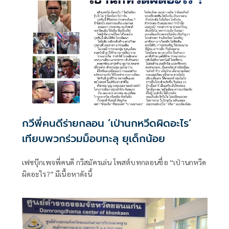
กวีพี่คนดีร่ายกลอน ’เป่านกหวีดผิดอะไร‘
เทียบพวกร่วมม็อบทะลุ ยุเด็กน้อย
เฟซบุ๊กเพจพี่คนดี กวีสมัครเล่น โพสต์บทกลอนชื่อ “เป่านกหวีด
ผิดอะไร?” มีเนื้อหาดังนี้