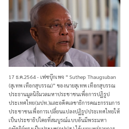
17 ธ.ค.2564 - เฟซบุ๊กเพจ “ Suthep Thaugsuban
(สุเทพ เทือกสุบรรณ)” ของนายสุเทพ เทือกสุบรรณ
ประธานมูลนิธิมวลมหาประชาชนเพื่อการปฏิรูป
ประเทศไทย(มปท.)และอดีตเลขาธิการคณะกรรมการ
ประชาชนเพื่อการเปลี่ยนแปลงปฏิรูปประเทศไทยให้
เป็นประชาธิปไตยที่สมบูรณ์แบบอันมีพระมหา
กษัตริย์ทรงเป็นประมุข(กปปส.) ได้เผยแพร่รายการ