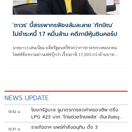
'ถาวร' บี้สรรพากรฟ้องล้มละลาย 'ทักษิณ'
ไม่ชำระหนี้ 1.7 หมื่นล้าน คดีภาษีหุ้นชินคอร์ป
นายถาวร เสนเนียม อดีตรัฐมนตรีช่วยว่าการกระทรวงคมนาคม
โพสต์ข้อความผ่านเฟซบุ๊กว่า เรื่องภาษี 17,000 กว่าล้านบาท
เกรงว่ารัฐจะไม่ได้เงินเลย ระยะเวลาบังคับชำระภาษีค้างจะหมด
ประมาณกลางปี 70 ตามประมวลรัษฎากร มาตรา 12 เรื่องนี้
ไม่ใช่การบังคับชำระหนี้ตามคำพิพากษา
NEWS UPDATE
โฆษกรัฐบาล ชูมาตรการลดค่าครองชีพ ตรึง
13:32 น.
LPG 423 บาท ‘ไทยช่วยไทยพลัส’ ดันเงินหมุน
แสนล้าน
ราชกิจจาฯ แพร่คำสั่งอนุทิน ตั้ง 3
12:37 น.