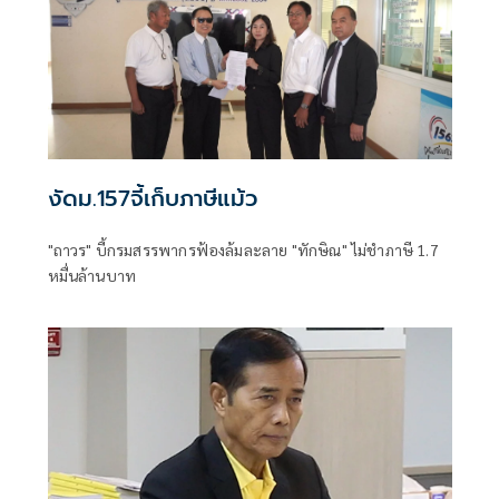
งัดม.157จี้เก็บภาษีแม้ว
"ถาวร" บี้กรมสรรพากรฟ้องล้มละลาย "ทักษิณ" ไม่ชำภาษี 1.7
หมื่นล้านบาท