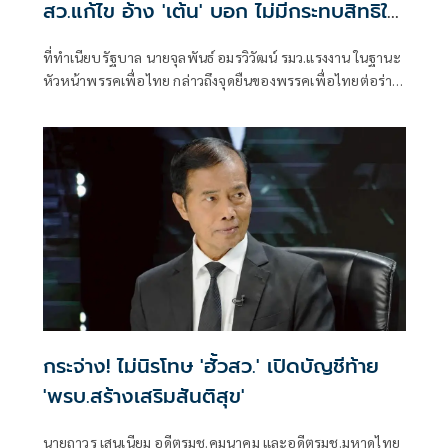
สว.แก้ไข อ้าง 'เต้น' บอก ไม่มีกระทบสิทธิใด
เลย
ที่ทำเนียบรัฐบาล นายจุลพันธ์ อมรวิวัฒน์ รมว.แรงงาน ในฐานะ
หัวหน้าพรรคเพื่อไทย กล่าวถึงจุดยืนของพรรคเพื่อไทยต่อร่าง
พระราชบัญ
กระจ่าง! ไม่นิรโทษ 'ฮั้วสว.' เปิดบัญชีท้าย
'พรบ.สร้างเสริมสันติสุข'
นายถาวร เสนเนียม อดีตรมช.คมนาคม และอดีตรมช.มหาดไทย