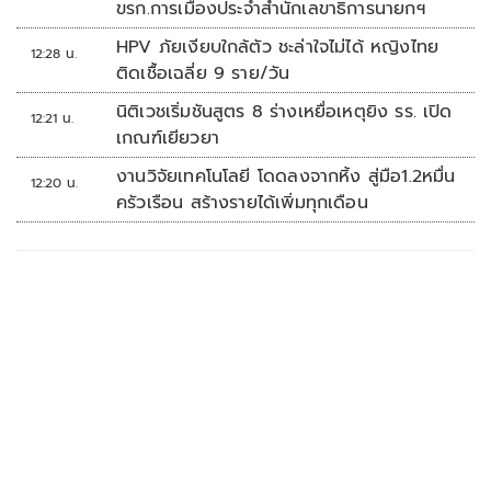
ขรก.การเมืองประจำสำนักเลขาธิการนายกฯ
HPV ภัยเงียบใกล้ตัว ชะล่าใจไม่ได้ หญิงไทย
12:28 น.
ติดเชื้อเฉลี่ย 9 ราย/วัน
นิติเวชเริ่มชันสูตร 8 ร่างเหยื่อเหตุยิง รร. เปิด
12:21 น.
เกณฑ์เยียวยา
งานวิจัยเทคโนโลยี โดดลงจากหิ้ง สู่มือ1.2หมื่น
12:20 น.
ครัวเรือน สร้างรายได้เพิ่มทุกเดือน