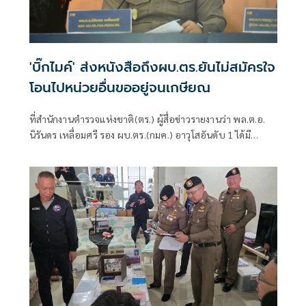
'บิ๊กไมค์' ส่งหนังสือถึงผบ.ตร.ยันไม่สมัครใจ
โอนไปหน่วยอื่นขออยู่จนเกษียณ
ที่สำนักงานตำรวจแห่งชาติ(ตร.) ผู้สื่อข่าวรายงานว่า พล.ต.อ.
นิรันดร เหลื่อมศรี รอง ผบ.ตร.(กมค.) อาวุโสอันดับ 1 ได้มี
หนังสือบันทึกข้อคว