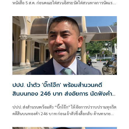
หนังสือ 5 ส.ค. ก่อนคณะไต่สวนอิสระนัดไต่สวนทางการนัดแรก
27 ส.ค. จวกทำคดีลักลั่นมูลเหตุเดียวกันดำเนินคดี 2 ที่
ปปป. นำตัว 'บิ๊กโจ๊ก' พร้อมสำนวนคดี
สินบนทอง 246 บาท ส่งอัยการ นัดฟังคำ
สั่ง 12 พ.ค.
ปปป. ส่งสำนวนพร้อมตัว “บิ๊กโจ๊ก” ให้อัยการปราบปรามทุจริต
คดีสินบนทองคำ 246 บาท ก่อนเจ้าตัวชิ่งสื่อกลับ ด้านทนาย
เผย คดีควรพ่วงไปกับสำนวนในมือผู้ไต่สวนอิสระ อัยการนัดฟัง
คำสั่ง 12 พ.ค. ย้ำที่ไม่ให้สัมภาษณ์สื่อเพราะขั้นตอนส่วนนี้เป็น