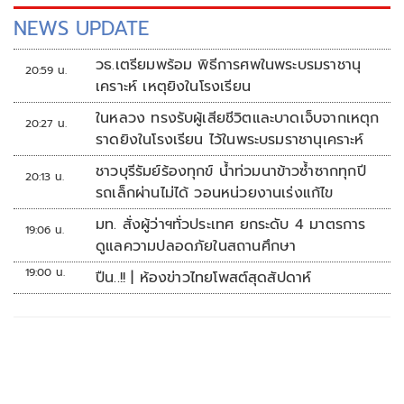
NEWS UPDATE
วธ.เตรียมพร้อม พิธีการศพในพระบรมราชานุ
20:59 น.
เคราะห์ เหตุยิงในโรงเรียน
ในหลวง ทรงรับผู้เสียชีวิตและบาดเจ็บจากเหตุก
20:27 น.
ราดยิงในโรงเรียน ไว้ในพระบรมราชานุเคราะห์
ชาวบุรีรัมย์ร้องทุกข์ น้ำท่วมนาข้าวซ้ำซากทุกปี
20:13 น.
รถเล็กผ่านไม่ได้ วอนหน่วยงานเร่งแก้ไข
มท. สั่งผู้ว่าฯทั่วประเทศ ยกระดับ 4 มาตรการ
19:06 น.
ดูแลความปลอดภัยในสถานศึกษา
19:00 น.
ปืน..!! | ห้องข่าวไทยโพสต์สุดสัปดาห์