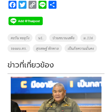
F
T
C
Li
S
ac
wi
o
n
h
e
tt
p
e
ar
b
er
y
e
o
Li
Tags
ตะวัน ทะลุวัง
น1.
ป่วนขบวนเสด็จ
ม.116
o
n
รองผบ.ตร.
สุรเชษฐ์ หักพาล
เป็นภัยความมั่นคง
k
k
ข่าวที่เกี่ยวข้อง