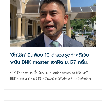
ขั้นตอนทางกฎหมาย
'บิ๊กโจ๊ก' ยื่นฟ้อง 10 ตำรวจชุดทำคดีเว็บ
พนัน BNK master เอาผิด ม.157-กลั่น
แกล้งให้รับโทษ
"บิ๊กโจ๊ก" ส่งทนายยื่นฟ้อง 10 นายตำรวจชุดทำคดีเว็บพนัน
BNK master ผิด ม.157-กลั่นแกล้งให้รับโทษ ด้านเจ้าตัวฝาก
ข้อความผ่านทนาย จะทำอะไรขอให้อยู่ในกรอบตามกฎหมาย
ศาลนัดฟังคำสั่งชั้นตรวจฟ้อง 27 เม.ย.นี้