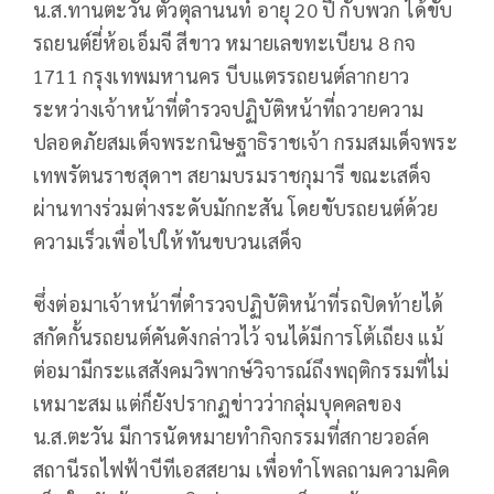
น.ส.ทานตะวัน ตัวตุลานนท์ อายุ 20 ปี กับพวก ได้ขับ
รถยนต์ยี่ห้อเอ็มจี สีขาว หมายเลขทะเบียน 8 กจ
1711 กรุงเทพมหานคร บีบแตรรถยนต์ลากยาว
ระหว่างเจ้าหน้าที่ตำรวจปฏิบัติหน้าที่ถวายความ
ปลอดภัยสมเด็จพระกนิษฐาธิราชเจ้า กรมสมเด็จพระ
เทพรัตนราชสุดาฯ สยามบรมราชกุมารี ขณะเสด็จ
ผ่านทางร่วมต่างระดับมักกะสัน โดยขับรถยนต์ด้วย
ความเร็วเพื่อไปให้ทันขบวนเสด็จ
ซึ่งต่อมาเจ้าหน้าที่ตำรวจปฏิบัติหน้าที่รถปิดท้ายได้
สกัดกั้นรถยนต์คันดังกล่าวไว้ จนได้มีการโต้เถียง แม้
ต่อมามีกระแสสังคมวิพากษ์วิจารณ์ถึงพฤติกรรมที่ไม่
เหมาะสม แต่ก็ยังปรากฏข่าวว่ากลุ่มบุคคลของ
น.ส.ตะวัน มีการนัดหมายทำกิจกรรมที่สกายวอล์ค
สถานีรถไฟฟ้าบีทีเอสสยาม เพื่อทำโพลถามความคิด