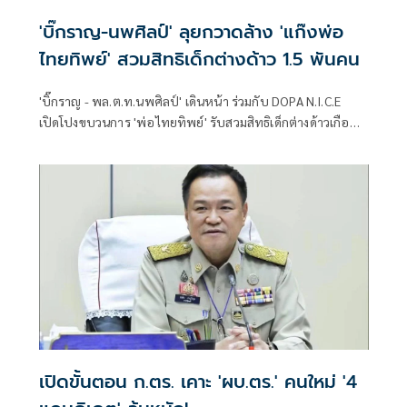
'บิ๊กราญ-นพศิลป์' ลุยกวาดล้าง 'แก๊งพ่อ
ไทยทิพย์' สวมสิทธิเด็กต่างด้าว 1.5 พันคน
'บิ๊กราญ - พล.ต.ท.นพศิลป์' เดินหน้า ร่วมกับ DOPA N.I.C.E
เปิดโปงขบวนการ 'พ่อไทยทิพย์' รับสวมสิทธิเด็กต่างด้าวเกือบ
1,500 ราย บุกค้นโรงพยาบาลเอกชน รวบ 4 ผู้ต้องหา
เปิดขั้นตอน ก.ตร. เคาะ 'ผบ.ตร.' คนใหม่ '4