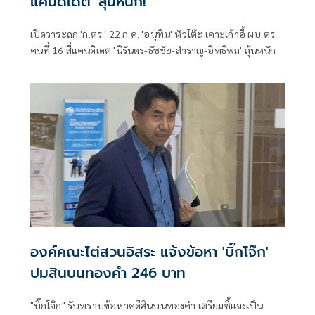
แคนดิเดต' ลุ้นหนัก!
เปิดวาระถก 'ก.ตร.' 22 ก.ค. 'อนุทิน' หัวโต๊ะ เคาะเก้าอี้ ผบ.ตร.
คนที่ 16 สี่แคนดิเดต 'นิรันดร-ธัชชัย-สำราญ-อิทธิพล' ลุ้นหนัก
องค์คณะไต่สวนอิสระ แจ้งข้อหา 'บิ๊กโจ๊ก'
ปมสินบนทองคำ 246 บาท
"บิ๊กโจ๊ก" รับทราบข้อหาคดีสินบนทองคำ เตรียมชี้แจงเป็น