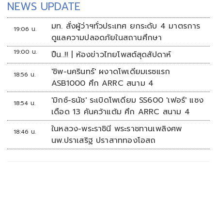
NEWS UPDATE
มท. สั่งผู้ว่าฯทั่วประเทศ ยกระดับ 4 มาตรการ
19:06 น.
ดูแลความปลอดภัยในสถานศึกษา
19:00 น.
ปืน..!! | ห้องข่าวไทยโพสต์สุดสัปดาห์
'ชิพ-นครินทร์' ผงาดโพเดียมเรซแรก
18:56 น.
ASB1000 ศึก ARRC สนาม 4
'มิกซ์-ธนัช' ระเบิดโพเดียม SS600 'เฟอร์' แซง
18:54 น.
เดือด 13 คันคว้าแต้ม ศึก ARRC สนาม 4
ในหลวง-พระราชินี พระราชทานเพลิงศพ
18:46 น.
นพ.ปราเสริฐ ปราสาททองโอสถ