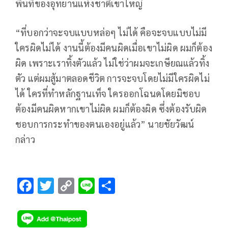
พื้นที่ของอุทยานแห่งชาติเขาใหญ่
“ที่บอกว่าจะจบแบบหล่อๆ ไม่ได้ คือจะจบแบบไม่มี
ใครผิดไม่ได้ งานนี้ต้องมีคนผิดเมื่อเขาไม่ผิด ผมก็ต้อง
ผิด เพราะเราทิ้งตัวแล้ว ไม่ใช่ว่าผมจะเกษียณแล้วทิ้ง
ตัว แต่ผมสู้มาตลอดชีวิต การจะจบโดยไม่มีใครผิดไม่
ได้ ใครที่ทำหลักฐานเท็จ ใครออกโฉนดโดยมิชอบ
ต้องมีคนผิดหากเขาไม่ผิด ผมก็ต้องผิด ซึ่งต้องรับผิด
ชอบการกระทำของตนเองอยู่แล้ว” นายชัยวัฒน์
กล่าว
F
T
C
Li
S
ac
wi
o
n
h
e
tt
p
e
ar