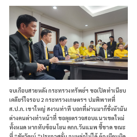
จบเกือบสวย​หลัง​ กระทรวงทรัพย์​ฯ​ ขอเปิดทำเนียบ​
เคลียร์ใจรอบ​ 2 กระทรวงเกษตรฯ​ ปมพิพาทที่
ส.ป.ก.​ เขาใหญ่​ สงวนท่าที​ บอก​ที่ผ่านมาก็ชั่งหัวมัน​
ต่างคนต่างทำหน้าที่​ ขอลุยตรวจสอบแนวเขตใหม่
ทั้งหมด หากทับซ้อนโยน คกก.วันแมพ ชี้ขาด​ ขณะ
ที่​ “ชัยวัฒน์​ ”ประกาศลั่น​ จบหล่อไม่ได้​ ต้องมีคนผิด