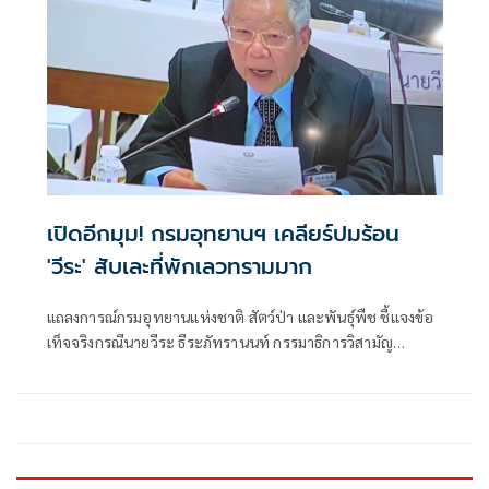
สภาพดิบๆแบบธรรมชาติ ให้ได้
เปิดอีกมุม! กรมอุทยานฯ เคลียร์ปมร้อน
'วีระ' สับเละที่พักเลวทรามมาก
แถลงการณ์กรมอุทยานแห่งชาติ สัตว์ป่า และพันธุ์พืช ชี้แจงข้อ
เท็จจริงกรณีนายวีระ ธีระภัทรานนท์ กรรมาธิการวิสามัญ
พิจารณาร่าง พ.ร.บ.งบประมาณรายจ่ายประจำปีงบประมาณ
พ.ศ. 2570 อภิปรายคุณภาพบ้านพักและการบริหารจัดการ
อุทยานแห่งชาติ .