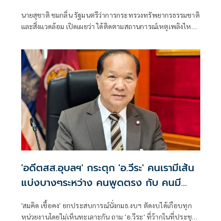
คุณภาพอากาศเข้ม-แจ้งเตือนประชาชนใกล้
นายสุชาติ ชมกลิ่น รัฐมนตรีว่าการกระทรวงทรัพยากรธรรมชาติ
ชิด
และสิ่งแวดล้อม เปิดเผยว่า ได้ติดตามสถานการณ์เหตุเพลิงไหม้
โรงงานรีไซเคิลยางรถยนต์ บริษัท ซิน อี้ ไท่ อินดัสเตรียล เทรด
จำกัด ตำบลคลองกิ่ว อำเภอบ้านบึง จังหวัดชลบุรี อย่างใกล้ชิด
ด้วยความห่วงใยผลกระทบด้านมลพิษและสุขภาพของ
ประชาชน พร้อมสั่งการให้กรมควบคุมมลพิษ (คพ.) บูรณาการ
หน่วยงานที่เกี่ยวข้อง เร่งสนับสนุนการระงับเหตุ ตรวจสอบ
คุณภาพอากาศและสิ่งแวดล้อม รวมถึงแจ้งเตือนประชาชนอย่าง
ต่อเนื่องจนกว่าสถานการณ์จะคลี่คลาย
'อดีตสส.อุบลฯ' กระตุก 'อ.วีระ' คนเรามีเส้น
แบ่งบางๆระหว่าง คนพูดตรง กับ คนมี
มารยาท
'สมคิด เชื้อคง' ยกประสบการณ์นั่งกมธ.งบฯ ตัดงบได้เกือบทุก
หน่วยงานโดยไม่เห็นทะเลาะกัน ถาม 'อ.วีระ' ที่ว้ากในที่ประชุม