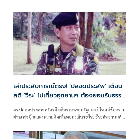
แสดงความเป็นคนมีอำนาจบาตรใหญ่ รู้ทุกอย่าง ไม่เกรงอก
เกรงใจถูกหรือไม่ สอนมวย คนเรามีเส้นแบ่งบางๆระหว่าง คนพูด
ตรง กับ คนมีมารยาท
เล่าประสบการณ์ตรง! 'ปลอดประสพ' เตือน
สติ 'วีระ' ไปเที่ยวอุทยานฯ ต้องยอมรับธรรม
ชาติดิบๆให้ได้
ดร.ปลอดประสพ สุรัสวดี อดีตรองนายกรัฐมนตรี โพสต์ข้อความ
ผ่านเฟซบุ๊กแสดงความคิดเห็นต่อกรณีนายวีระ ธีระภัทรานนท์
กมธ.ร่าง พ.ร.บ.งบประมาณปี 70 อภิปรายคุณภาพบ้านพักและ
การบริหารจัดการอุทยานแห่งชาติว่าเลวทรามมาก โดย
ดร.ปลอดประสพ ระบุว่าไปนอนอุทยานแห่งชาติ ต้องยอมรับ