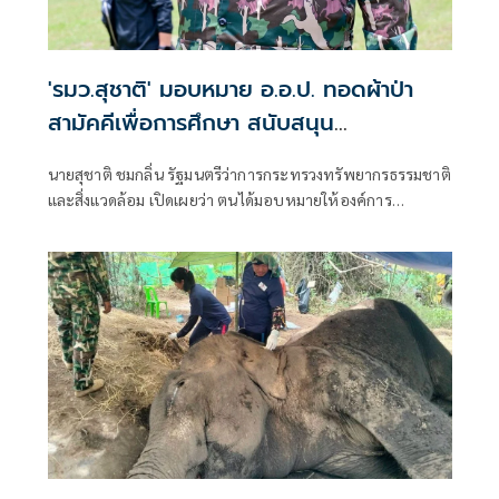
'รมว.สุชาติ' มอบหมาย อ.อ.ป. ทอดผ้าป่า
สามัคคีเพื่อการศึกษา สนับสนุน
คอมพิวเตอร์ 22 เครื่อง เติมโอกาสเด็ก
นายสุชาติ ชมกลิ่น รัฐมนตรีว่าการกระทรวงทรัพยากรธรรมชาติ
โรงเรียนบ้านกิ่วลม จ.เชียงใหม่
และสิ่งแวดล้อม เปิดเผยว่า ตนได้มอบหมายให้องค์การ
อุตสาหกรรมป่าไม้ (อ.อ.ป.) ดำเนินการจัด “พิธีทอดผ้าป่า
สามัคคีเพื่อการศึกษา กระทรวงทรัพยากรธรรมชาติและสิ่ง
แวดล้อม” ณ โรงเรียนบ้านกิ่วลม ตำบลบ่อหลวง อำเภอฮอด
จังหวัดเชียงใหม่ เพื่อสนับสนุนการศึกษาและเพิ่มโอกาสให้กับ
เด็กและเยาวชนในพื้นที่ โดยสนับสนุนคอมพิวเตอร์ จำนวน 22
เครื่อง สำหรับใช้ในการเรียนการสอนและส่งเสริมทักษะด้าน
เทคโนโลยีสารสนเทศ