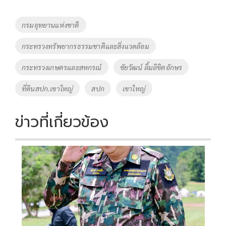
b
er
y
e
o
Li
Tags
กรมอุทยานแห่งชาติ
o
n
กระทรวงทรัพยากรธรรมชาติและสิ่งแวดล้อม
k
k
กระทรวงเกษตรและสหกรณ์
ชัยวัฒน์ ลิ้มลิขิตอักษร
ที่ดินสปก.เขาใหญ่
สปก
เขาใหญ่
ข่าวที่เกี่ยวข้อง