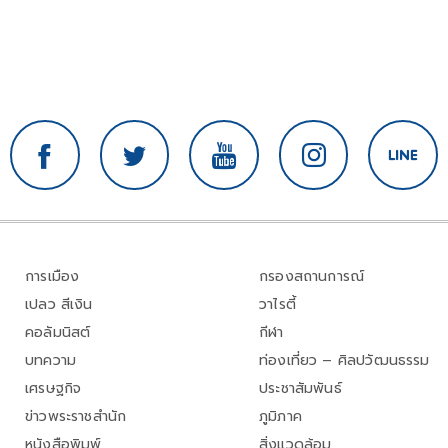
การเมือง
กรองสถานการณ์
เปลว สีเงิน
วาไรตี้
คอลัมนิสต์
กีฬา
บทความ
ท่องเที่ยว – ศิลปวัฒนธรรม
เศรษฐกิจ
ประชาสัมพันธ์
ข่าวพระราชสำนัก
ภูมิภาค
หนังสือพิมพ์
สิ่งแวดล้อม