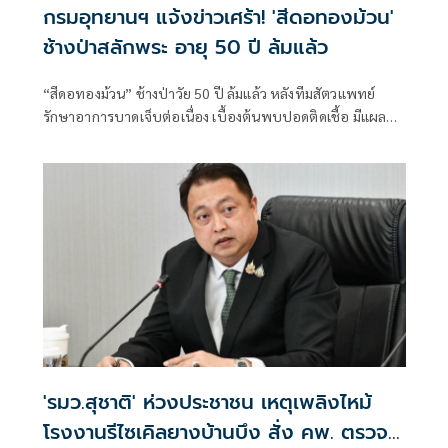
กรมอุทยานฯ แจ้งข่าวเศร้า! 'สีดอทองม้วน'
ช้างป่าสลักพระ อายุ 50 ปี ล้มแล้ว
“สีดอทองม้วน” ช้างป่าวัย 50 ปี ล้มแล้ว หลังทีมสัตวแพทย์
รักษาอาการบาดเจ็บต่อเนื่อง เบื้องต้นพบปอดติดเชื้อ มีแผลกด
ทับหลายแห่ง และร่างกายอ่อนเพลียจากการกินอาหารได้น้อย
'รมว.สุชาติ' ห่วงประชาชน เหตุเพลิงไหม้
โรงงานรีไซเคิลยางบ้านบึง สั่ง คพ. ตรวจ