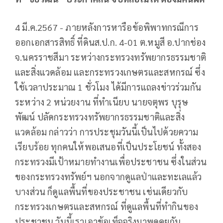
4 มี.ค.2567 - ภายหลังการหารือข้อพิพาทกรณีการ
ออกเอกสาร​สิทธิ์​ ที่ดินส.ป.ก.​ 4-01 ต.หมูสี​ อ.ปากช่อง​
จ.นครราชสีมา​ ระหว่างกระทรวง​ทรัพยากรธรรมชาติ​
และ​สิ่ง​แวดล้อม​ และกระทรวง​เกษตร​และ​สหกรณ์​ ซึ่ง
ใช้เวลาประมาณ​ 1 ชั่วโมง​ ได้มีการแถลงข่าวร่วมกัน
ระหว่าง​ 2 หน่วยงาน​ ที่ทำเนียบ นายจตุพร​ บุรุษ​
พัฒน์​ ปลัด​กระทรวง​ทรัพยากร​ธรรมชาติ​และ​สิ่ง​
แวดล้อม​ กล่าวว่า​ การประชุมวันนี้เป็นไปด้วยความ
เรียบร้อย ทุกคนให้พอเสนอที่เป็นประโยชน์ ทั้งสอง
กระทรวงมีเป้าหมายทำงานเพื่อประชาชน ซึ่งในส่วน
ของกระทรวงทรัพย์ฯ นอกจากดูแลป่าและทะเลแล้ว
บางส่วน ก็ดูแลพื้นที่ของประชาชน เช่นเดียวกับ
กระทรวงเกษตรและสหกรณ์ ที่ดูแลพื้นที่ทำกินของ
ประชาชน วันนี้เราเอาข้อเท็จจริงมาพูดคุยกัน