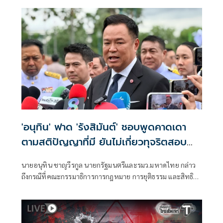
'อนุทิน' ฟาด 'รังสิมันต์' ชอบพูดคาดเดา
ตามสติปัญญาที่มี ยันไม่เกี่ยวทุจริตสอบ
ท้องถิ่น
นายอนุทิน ชาญวีรกูล นายกรัฐมนตรีและรมว.มหาดไทย กล่าว
ถึงกรณีที่คณะกรรมาธิการการกฎหมาย การยุติธรรม และสิทธิ
มนุษยชน สภาผู้แทนราษฎร ที่มี นายรังสิมันต์ โรม เป็นประธาน
กรรมาธิการ มีการอ้างชื่อนายกรัฐมนตรี เข้าไปเกี่ยวข้องกับการ
ทุจริตสอบท้องถิ่น