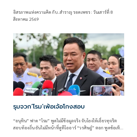
.ระเบียบโลกใหม่ในตะวันออกกลาง…. |
อิสรภาพแห่งความคิด กับ..สำราญ รอดเพชร : วันเสาร์ที่ 8
อิสรภาพแห่งความคิด กับ..สำราญ รอด
สิงหาคม 2569
เพชร
รุมจวก‘โรม’เพ้อเจ้อโกงสอบ
“อนุทิน” ฟาด “โรม” พูดไม่มีข้อมูลจริง จับโยงให้เอี่ยวทุจริต
สอบท้องถิ่น ยันไม่มีหน้าที่ดูทีโออาร์ “วรศิษฎ์” ตอก พูดข้อเท็จ
จริงไม่ครบ