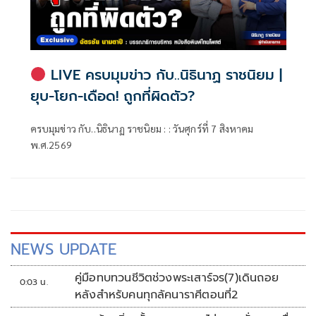
LIVE ครบมุมข่าว กับ..นิธินาฏ ราชนิยม |
ยุบ-โยก-เดือด! ถูกที่ผิดตัว?
ครบมุมข่าว กับ..นิธินาฏ ราชนิยม : : วันศุกร์ที่ 7 สิงหาคม
พ.ศ.2569
NEWS UPDATE
คู่มือทบทวนชีวิตช่วงพระเสาร์จร(7)เดินถอย
0:03 น.
หลังสำหรับคนทุกลัคนาราศีตอนที่2