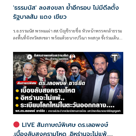
'ธรรมนัส' ลงสงขลา ย้ำอีกรอบ ไม่มีดีลตั้ง
รัฐบาลส้ม แดง เขียว
ร.อ.ธรรมนัส พรหมเผ่า สส.บัญชีรายชื่อ หัวหน้าพรรคกล้าธรรม
ลงพื้นที่จังหวัดสงขลา พร้อมด้วยนางปวีณา หงสกุล ซึ่งร่วมเดิน
ทางมาด้วย เพื่อพบปะนายเดชอิศม์ ขาวทอง และสมาชิกพรรค
ณ ที่ทำการนายเดชอิศม์ โดยมีการประชุมหารือแนวทางการ
ทำงานและขับเคลื่อนนโยบายในพื้นที่ ก่อนเดินทางต่อไปยัง
จังหวัดพัทลุง
LIVE สัมภาษณ์พิเศษ ดร.เลอพงษ์
.เบื้องลับสงครามโหด .อิหร่านจะไม่แพ้..