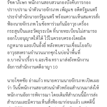
รัชดาภิเษก พนักงานสอบสวนกองบังคับการกอง
ปราบปราม นำตัวนายจักรภพ เพ็ญแข อดีตรัฐมนตรี
ประจำสำนักนายกรัฐมนตรี พร้อมความเห็นสมควรสั่ง
ฟ้องนายจักรภพ ในข้อหาร่วมกันมีอาวุธ เครื่อง
กระสุนปืนและวัตถุระเบิด ที่นายทะเบียนไม่สามารถ
ออกใบอนุญาตให้ได้ ไว้ในครอบครองโดยผิด
กฎหมาย และเป็นอั้งยี่ หลังพบความเชื่อมโยงกับ
อาวุธสงครามจำนวนมากซุกในบ่อน้ำพื้นที่
อ.บางน้ำเปรี้ยว จ.ฉะเชิงเทรา มาส่งยังพนักงาน
อัยการสำนักงานคดีอาญา 10
นายโชคชัย อ่างแก้ว ทนายความนายจักรภพ เปิดเผย
ว่า วันนี้พนักงานสอบสวนนำตัวพร้อมสำนวนมาส่งให้
พนักงานอัยการพิจารณา โดยเดิมทีสำนวนนี้มีการส่ง
สำนวนเเละมีความเห็นสั่งฟ้องมาก่อนเเล้ว เเตคดีนี้