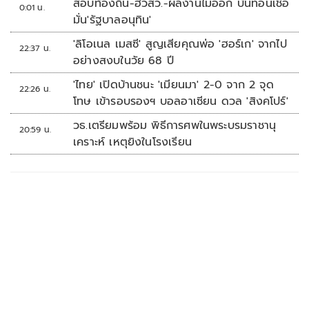
สอบท้องถิ่น-ฮั้วสว.-ผลงานไม่ออก บั่นทอนเชื่อ
0:01 น.
มั่น'รัฐบาลอนุทิน'
'ลิโอเนล เมสซี' สูญเสียคุณพ่อ 'ฮอร์เก' จากไป
22:37 น.
อย่างสงบในวัย 68 ปี
'ไทย' เปิดบ้านชนะ 'เมียนมา' 2-0 จาก 2 จุด
22:26 น.
โทษ เข้ารอบรองฯ บอลอาเซียน ดวล 'สิงคโปร์'
วธ.เตรียมพร้อม พิธีการศพในพระบรมราชานุ
20:59 น.
เคราะห์ เหตุยิงในโรงเรียน