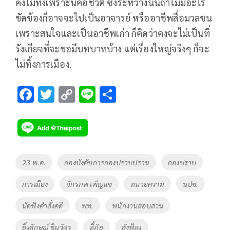
คงไม่ทิ้งเพราะนี่คือชีวิต ซึ่งระหว่างนั้นถ้าไม่มีอะไร
ขัดข้องก็อาจจะไปเป็นอาจารย์ หรืออาชีพสื่อมวลชน
เพราะสนใจและเป็นอาชีพเก่า ก็คิดว่าคงจะไม่เป็นที่
รังเกียจที่จะขอมีบทบาทบ้าง แต่เรื่องใหญ่จริงๆ ก็จะ
ไม่ทิ้งการเมือง.
F
T
C
Li
S
ac
wi
o
n
h
e
tt
p
e
ar
b
er
y
e
o
Li
Tags
23 พ.ค.
กองบังคับการกองปราบปราม
กองปราบ
o
n
การเมือง
จักรภพ เพ็ญแข
ทนายความ
นปช.
k
k
นัดฟังคำสั่งคดี
พท.
พนักงานสอบสวน
ยิ่งลักษณ์ ชินวัตร
ลี้ภัย
สั่งฟ้อง