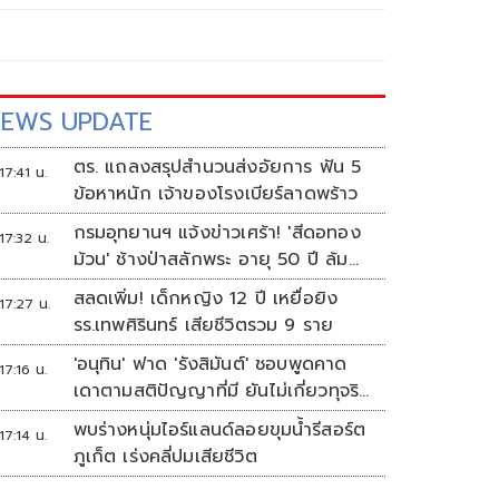
EWS UPDATE
ตร. แถลงสรุปสำนวนส่งอัยการ ฟัน 5
17:41 น.
ข้อหาหนัก เจ้าของโรงเบียร์ลาดพร้าว
กรมอุทยานฯ แจ้งข่าวเศร้า! 'สีดอทอง
17:32 น.
ม้วน' ช้างป่าสลักพระ อายุ 50 ปี ล้ม
แล้ว
สลดเพิ่ม! เด็กหญิง 12 ปี เหยื่อยิง
17:27 น.
รร.เทพศิรินทร์ เสียชีวิตรวม 9 ราย
'อนุทิน' ฟาด 'รังสิมันต์' ชอบพูดคาด
17:16 น.
เดาตามสติปัญญาที่มี ยันไม่เกี่ยวทุจริต
สอบท้องถิ่น
พบร่างหนุ่มไอร์แลนด์ลอยขุมน้ำรีสอร์ต
17:14 น.
ภูเก็ต เร่งคลี่ปมเสียชีวิต