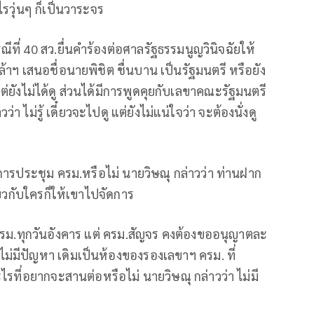
ไรวุ่นๆ ก็เป็นวาระจร
ณีที่ 40 สว.ยื่นคำร้องต่อศาลรัฐธรรมนูญวินิจฉัยให้
้าฯ เสนอชื่อนายพิชิต ชื่นบาน เป็นรัฐมนตรี หรือยัง
แต่ยังไม่ได้ดู ส่วนได้มีการพูดคุยกับเลขาคณะรัฐมนตรี
่า ไม่รู้ เดี๋ยวจะไปดู แต่ยังไม่แน่ใจว่า จะต้องนั่งดู
ารประชุม ครม.หรือไม่ นายวิษณุ กล่าวว่า ท่านฝาก
่ยวกับใครก็ให้เขาไปจัดการ
 ครม.ทุกวันอังคาร แต่ ครม.สัญจร คงต้องขออนุญาตละ
 ไม่มีปัญหา เดิมเป็นห้องของรองเลขาฯ ครม. ที่
รที่อยากจะสานต่อหรือไม่ นายวิษณุ กล่าวว่า ไม่มี