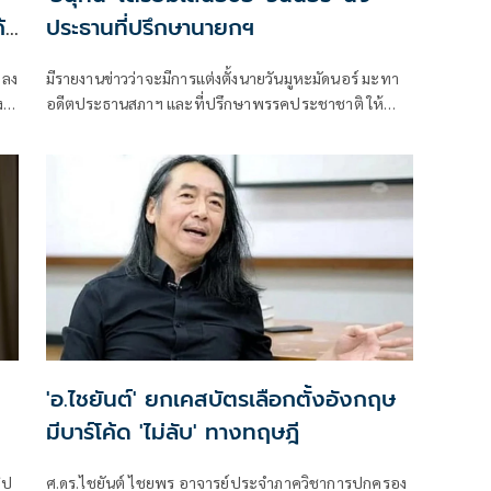
้า
ประธานที่ปรึกษานายกฯ
 ลง
มีรายงานข่าวว่าจะมีการแต่งตั้งนายวันมูหะมัดนอร์ มะทา
ง
อดีตประธานสภาฯ และที่ปรึกษาพรรคประชาชาติ ให้
ดำรงตำแหน่งประธานที่ปรึกษานายกฯ เพื่อช่วยขับเคลื่อน
งานด้านชายแดนภาคใต้และสถานการณ์การสู้รบ
ตะวันออกกลาง ภายหลังจากกระบวนการแต่งตั้งนายก
รัฐมนตรีเสร็จสมบูรณ์แล้ว
'อ.ไชยันต์' ยกเคสบัตรเลือกตั้งอังกฤษ
มีบาร์โค้ด 'ไม่ลับ' ทางทฤษฎี
ิป
ศ.ดร.ไชยันต์ ไชยพร อาจารย์ประจำภาควิชาการปกครอง