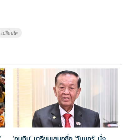
เปลี่ยนไต
'
'อนุทิน' เตรียมเสนอชื่อ 'วันนอร์' นั่ง