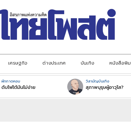
เศรษฐกิจ
ต่างประเทศ
บันเทิง
หนังสือพิม
ผักกาดหอม
วิสามัญบันเทิง
ดับไฟใต้มันไม่ง่าย
สุภาพบุรุษผู้อาวุโส?