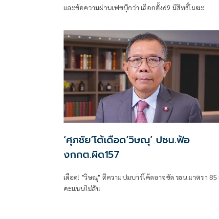
และข้อความผ่านเฟซบุ๊กว่า เลือกตั้ง69 มีสิทธิ์โมฆะ
‘ศุภชัย’โต้เดือด‘วิษณุ’ ปชน.ฟ้อ
งกกต.ผิด157
เดือด! "วิษณุ" ตีความปมบาร์โค้ดอาจขัด รธน.มาตรา 85
คะแนนไม่ลับ