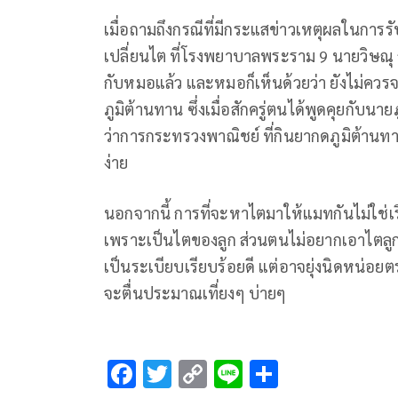
เมื่อถามถึงกรณีที่มีกระแสข่าวเหตุผลในการรั
เปลี่ยนไต​ ที่โรงพยาบาลพระราม 9 นายวิษณุ​ กล
กับหมอแล้ว​ และหมอก็เห็นด้วยว่า ยังไม่ควร
ภูมิ​ต้านทาน​ ซึ่งเมื่อสักครู่ตนได้พูดคุยกับนาย
ว่าการกระทรวงพาณิชย์​ ที่กินยากดภูมิต้านทาน
ง่าย​
นอกจากนี้​ การที่จะหาไตมาให้แมทกันไม่ใช่เร
เพราะเป็นไตของลูก​ ส่วนตนไม่อยากเอาไตลูก​ 
เป็นระเบียบเรียบร้อย​ดี​ แต่อาจยุ่งนิดหน่อยต
จะตื่นประมาณเที่ยงๆ บ่ายๆ​
F
T
C
Li
S