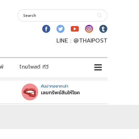
LINE : @THAIPOST
พ์
ไทยโพสต์ ทีวี
คันปากอยากเล่า
เลขทรัพย์สินให้โชค