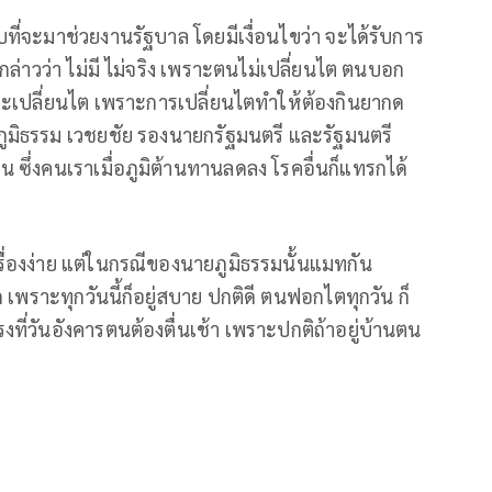
บที่จะมาช่วยงานรัฐบาล​ โดยมีเงื่อนไขว่า จะได้รับการ
่าวว่า​ ไม่มี​ ไม่จริง ​เพราะตนไม่เปลี่ยนไต​ ตนบอก
จะเปลี่ยนไต เพราะการเปลี่ยนไต​ทำให้ต้องกินยากด
ภูมิธรรม​ เวช​ย​ชัย​ รองนายก​รัฐมนตรี​ และ​รัฐมนตรี
 ซึ่งคนเราเมื่อภูมิต้านทานลด​ลง​ โรคอื่นก็แทรกได้
ื่องง่าย​ แต่ในกรณีของนายภูมิธรรม​นั้นแมทกัน
เพราะทุกวันนี้ก็อยู่สบาย ปกติดี​ ตนฟอกไตทุกวัน ก็
รงที่วันอังคารตนต้องตื่นเช้า​ เพราะปกติถ้าอยู่บ้านตน