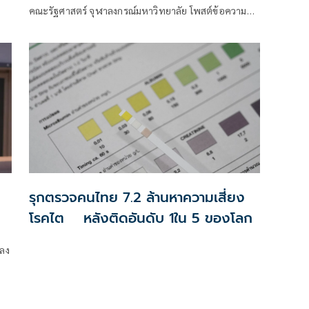
คณะรัฐศาสตร์ จุฬาลงกรณ์มหาวิทยาลัย โพสต์ข้อความ
ผ่านเฟซบุ๊กเรื่อง "บัตรเลือกตั้งอังกฤษก็มี barcode ไม่ลับ
ทางทฤษฎี (วิษณุ เครืองาม) แต่สืบถึงตัวสุดยาก" โดยระบุ
ว่า
รุกตรวจคนไทย 7.2 ล้านหาความเสี่ยง
โรคไต หลังติดอันดับ 1ใน 5 ของโลก
 ลง