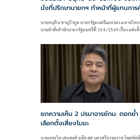
นั่งที่ปรึกษานายกฯ ทำหน้าที่ผู้แทนการค
ไทยเรียบร้อย
นายอนุทิน ชาญวีรกูล นายกรัฐมนตรีและรมว.มหาดไทย
นามคำสั่งสำนักนายกรัฐมนตรีที่ 104 /2569 เรื่อง แต่งตั้
ผู้ทรงคุณวุฒิเป็นที่ปรึ
ยกความเห็น 2 ปรมาจารย์กม. ตอกย้ำ
เลือกตั้งเสี่ยงโมฆะ
นายเทพไท เสนพงศ์ อดีต สส.นครศรีธรรมราช โพสต์คล