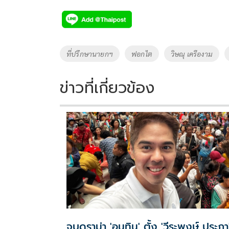
ac
wi
o
n
h
e
tt
p
e
ar
b
er
y
e
o
Li
Tags
ที่ปรึกษานายกฯ
ฟอกไต
วิษณุ เครืองาม
o
n
k
k
ข่าวที่เกี่ยวข้อง
จบดราม่า 'อนุทิน' ตั้ง 'วีระพงษ์ ประภา