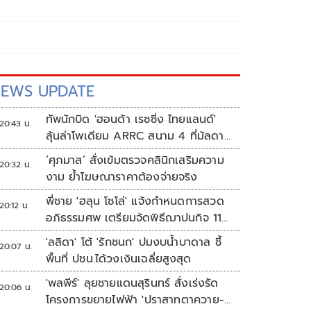
EWS UPDATE
ทัพนักบิด 'ฮอนด้า เรซซิ่ง ไทยแลนด์'
20:43 น.
ลุ้นล่าโพเดียม ARRC สนาม 4 ที่มัลดาลิ
กา
‘ศุภมาส’ สั่งเข้มตรวจคลินิกเสริมความ
20:32 น.
งาม ย้ำโฆษณาราคาต้องจ่ายจริง
พี่ชาย 'ฮลุน โซโล่' แจ้งกำหนดการสวด
20:12 น.
อภิธรรมศพ เตรียมจัดพิธีฌาปนกิจ 11
ส.ค.
'ลลิดา' โต้ 'รักชนก' ปมงบน้ำบาดาล ชี้
20:07 น.
พื้นที่ ปชน.ได้วงเงินเฉลี่ยสูงสุด
'พลพีร์' ลุยชายแดนสุรินทร์ สั่งเร่งรัด
20:06 น.
โครงการขยายไฟฟ้า 'ปราสาทตาควาย-