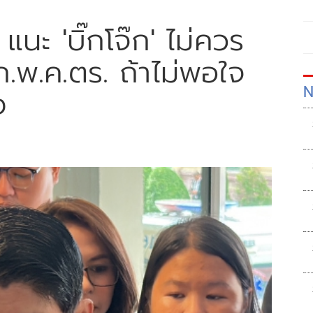
 แนะ 'บิ๊กโจ๊ก' ไม่ควร
.พ.ค.ตร. ถ้าไม่พอใจ
N
ง