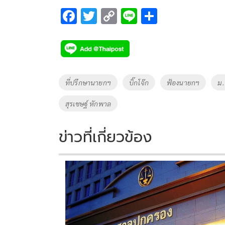
F
T
C
Li
S
ac
wi
o
n
h
e
tt
p
e
ar
b
er
y
e
o
Li
Tags
ที่ปรึกษานายกฯ
บิ๊กโจ๊ก
ฟ้องนายกฯ
ม
o
n
สุรเชษฐ์ หักพาล
k
k
ข่าวที่เกี่ยวข้อง