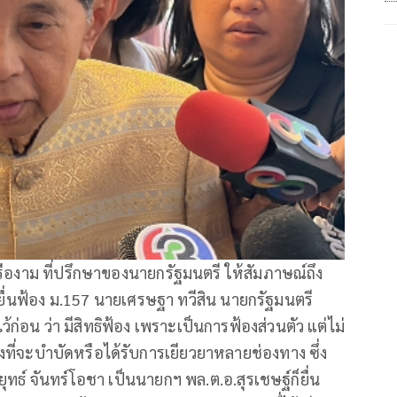
ครืองาม ที่ปรึกษาของนายกรัฐมนตรี ให้สัมภาษณ์ถึง
ยื่นฟ้อง ม.157 นายเศรษฐา ทวีสิน นายกรัฐมนตรี
่อน ว่า มีสิทธิฟ้อง เพราะเป็นการฟ้องส่วนตัว แต่ไม่
างที่จะบำบัดหรือได้รับการเยียวยาหลายช่องทาง ซึ่ง
ธ์ จันทร์โอชา เป็นนายกฯ พล.ต.อ.สุรเชษฐ์ก็ยื่น