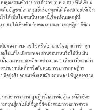
บคุณธรรมข้าราชการตำรวจ (ก.พ.ค.ตร.) ที่ได้เขียน
ังคับบัญชาก็สามารถยื่นร้องทุกข์ได้ ต้องปล่อยให้เป็น
รให้เป็นไปตามนั้น เวลานี้เรื่องทั้งหมดอยู่ที่
า อนุ ก.ตร.ไม่เห็นด้วยกับคณะกรรมการกฤษฎีกา ก็ต้อง
จฉัยของ ก.พ.ค.ตร.ใช่หรือไม่ นายวิษณุ กล่าวว่า ทุก
ะไปแก้ไขเยียวยาเอง ส่วนจะนานหรือไม่นั้น มัน
 ฉะนั้น เวลาน่าจะเหลือจะประมาณ 1 เดือน เมื่อถามว่า
ว่า หน่วยงานใดที่หารือกับคณะกรรมการกฤษฎีกา
า มีอยู่จริง ออกมาตั้งแต่สมัย จอมพล ป.พิบูลสงคราม
นของคณะกรรมการกฤษฎีกาในการต่อสู้ และมีสิทธิจะ
รกฤษฎีกาไม่ได้ชี้ถูกชี้ผิด ยิ่งคณะกรรมการตรวจ