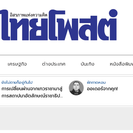
เศรษฐกิจ
ต่างประเทศ
บันเทิง
หนังสือพิม
ยังไม่ตายก็อยู่กันไป
ผักกาดหอม
การเปลี่ยนผ่านจากเทวราชามาสู่
ออเดอร์จากคุก!
การสถาปนาอัตลักษณ์ราชาธิป
ไตยแบบพุทธศาสนาในพระไตร
ปิฏก : สามัญผลสูตรในฐานะ
ทฤษฎีขีดจำกัดของอำนาจรัฐ
เหนือแรงงานและทรัพย์สิน