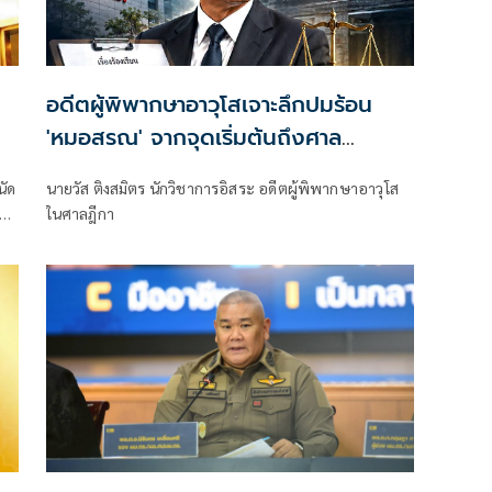
อดีตผู้พิพากษาอาวุโสเจาะลึกปมร้อน
'หมอสรณ' จากจุดเริ่มต้นถึงศาล
ปกครอง!
นัด
นายวัส ติงสมิตร นักวิชาการอิสระ อดีตผู้พิพากษาอาวุโส
ในศาลฎีกา