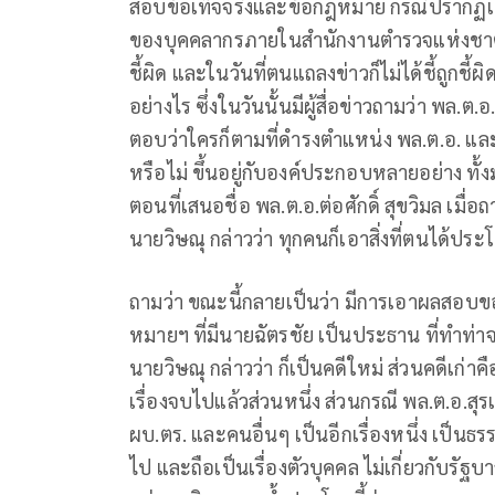
สอบข้อเท็จจริงและข้อกฎหมาย กรณีปรากฏเป็
ของบุคคลากรภายในสำนักงานตำรวจแห่งชาติที่ม
ชี้ผิด และในวันที่ตนแถลงข่าวก็ไม่ได้ชี้ถูกชี้
อย่างไร ซึ่งในวันนั้นมีผู้สื่อข่าวถามว่า พล.ต
ตอบว่าใครก็ตามที่ดำรงตำแหน่ง พล.ต.อ. และเป
หรือไม่ ขึ้นอยู่กับองค์ประกอบหลายอย่าง ทั้
ตอนที่เสนอชื่อ พล.ต.อ.ต่อศักดิ์ สุขวิมล เมื่อ
นายวิษณุ กล่าวว่า ทุกคนก็เอาสิ่งที่ตนได้ประโ
ถามว่า ขณะนี้กลายเป็นว่า มีการเอาผลสอ
หมายฯ ที่มีนายฉัตรชัย เป็นประธาน ที่ทำท่
นายวิษณุ กล่าวว่า ก็เป็นคดีใหม่ ส่วนคดีเก่าคื
เรื่องจบไปแล้วส่วนหนึ่ง ส่วนกรณี พล.ต.อ.สุรเช
ผบ.ตร. และคนอื่นๆ เป็นอีกเรื่องหนึ่ง เป็นธรรม
ไป และถือเป็นเรื่องตัวบุคคล ไม่เกี่ยวกับรัฐบ