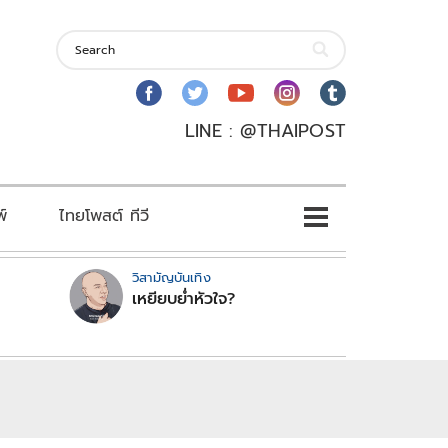
LINE : @THAIPOST
พ์
ไทยโพสต์ ทีวี
วิสามัญบันเทิง
เหยียบย่ำหัวใจ?