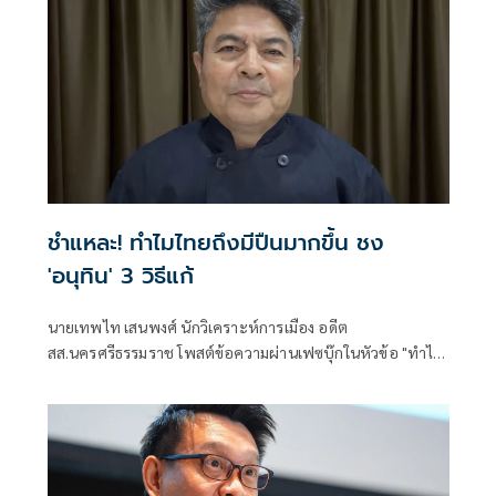
ชำแหละ! ทำไมไทยถึงมีปืนมากขึ้น ชง
'อนุทิน' 3 วิธีแก้
นายเทพไท เสนพงศ์ นักวิเคราะห์การเมือง อดีต
สส.นครศรีธรรมราช โพสต์ข้อความผ่านเฟซบุ๊กในหัวข้อ "ทำไม
อาวุธปืนมีมากขึ้น???" โดยระบุว่า