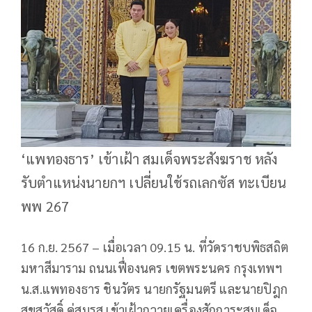
‘แพทองธาร’ เข้าเฝ้า สมเด็จพระสังฆราช หลัง
รับตำแหน่งนายกฯ เปลี่ยนใช้รถเลกซัส ทะเบียน
พพ 267
16 ก.ย. 2567 – เมื่อเวลา 09.15 น. ที่วัดราชบพิธสถิต
มหาสีมาราม ถนนเฟื่องนคร เขตพระนคร กรุงเทพฯ
น.ส.แพทองธาร ชินวัตร นายกรัฐมนตรี และนายปิฎก
สุขสวัสดิ์ คู่สมรส เข้าเฝ้าถวายเครื่องสักการะสมเด็จ