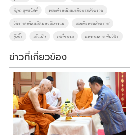
o
n
ปิฎก สุขสวัสดิ์
พระตำหนักสมเด็จพระสังฆราช
k
k
วัดราชบพิธสถิตมหาสีมาราม
สมเด็จพระสังฆราช
อุ๊งอิ๊ง
เข้าเฝ้า
เปลี่ยนรถ
แพทองธาร ชินวัตร
ข่าวที่เกี่ยวข้อง