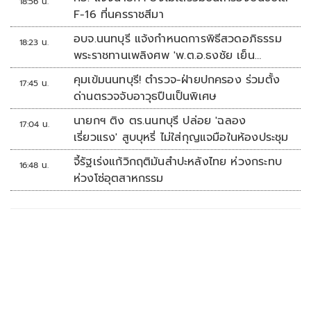
18:56 น.
F-16 ที่นครราชสีมา
อบจ.นนทบุรี แจ้งกำหนดการพิธีสวดอภิธรรม
18:23 น.
พระราชทานเพลิงศพ 'พ.ต.อ.ธงชัย เย็น
ประเสริฐ'
คุมเข้มนนทบุรี! ตำรวจ-ฝ่ายปกครอง ร่วมตั้ง
17:45 น.
ด่านตรวจจับอาวุธปืนเป็นพิเศษ
นายกฯ ติง ตร.นนทบุรี ปล่อย 'ฉลอง
17:04 น.
เรี่ยวแรง' สูบบุหรี่ ไม่ใส่กุญแจมือในห้องประชุม
จี้รัฐเร่งแก้วิกฤติมันสำปะหลังไทย ห่วงกระทบ
16:48 น.
ห่วงโซ่อุตสาหกรรม