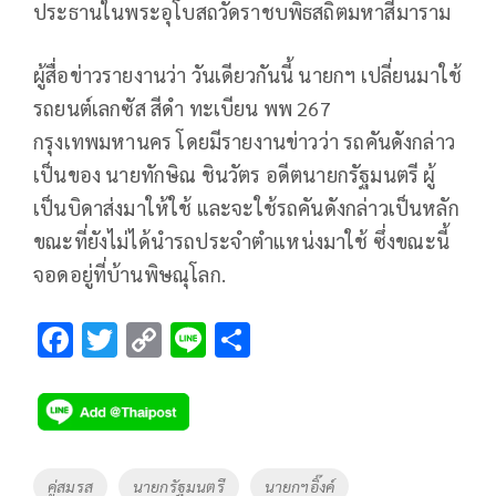
ประธานในพระอุโบสถวัดราชบพิธสถิตมหาสีมาราม
ผู้สื่อข่าวรายงานว่า วันเดียวกันนี้ นายกฯ เปลี่ยนมาใช้
รถยนต์เลกซัส สีดำ ทะเบียน พพ 267
กรุงเทพมหานคร โดยมีรายงานข่าวว่า รถคันดังกล่าว
เป็นของ นายทักษิณ ชินวัตร อดีตนายกรัฐมนตรี ผู้
เป็นบิดาส่งมาให้ใช้ และจะใช้รถคันดังกล่าวเป็นหลัก
ขณะที่ยังไม่ได้นำรถประจำตำแหน่งมาใช้ ซึ่งขณะนี้
จอดอยู่ที่บ้านพิษณุโลก.
F
T
C
Li
S
ac
wi
o
n
h
e
tt
p
e
ar
b
er
y
e
o
Li
Tags
คู่สมรส
นายกรัฐมนตรี
นายกฯอิ๊งค์