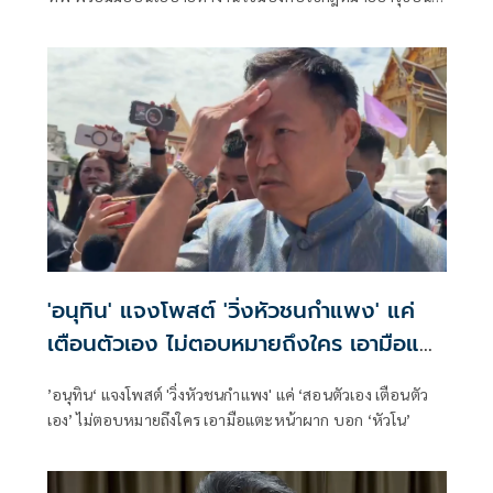
มอบ ‘ปกรณ์’ ปรับปรุง-ออกกฎหมายใหม่ ย้ำสอบท้องถิ่นสาวถึง
ตัวบงการแน่
'อนุทิน' แจงโพสต์ 'วิ่งหัวชนกำแพง' แค่
เตือนตัวเอง ไม่ตอบหมายถึงใคร เอามือแตะ
หน้าผากบอก 'หัวโน'
’อนุทิน‘ แจงโพสต์ 'วิ่งหัวชนกำแพง' แค่ ‘สอนตัวเอง เตือนตัว
เอง’ ไม่ตอบหมายถึงใคร เอามือแตะหน้าผาก บอก ‘หัวโน’