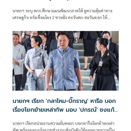
นายกฯ ระบุ คกก.ศึกษาแผนพัฒนาภาคใต้ ดูความคุ้มค่าทาง
เศรษฐกิจ หวังเชื่อมโยง 2 ชายฝั่ง ตะวันตก-ตะวันออก ให้
สะดวก ย้ำ รัฐบาลฟังเสียงประชาชนอยู่ตลอด
นายกฯ เรียก 'กลาโหม-บิ๊กราญ' หารือ บอก
เรื่องโยกย้ายเหล่าทัพ มอบ 'ปกรณ์' ชงแก้
กม.อาวุธปืน
นายกฯ เรียกหน่วยงานความมั่นคงถก บอกหารือโยกย้ายเหล่า
ทัพ พร้อมมอบนโยบายทำงาน เข้มบังคับใช้กฎหมายอาวุธปืน