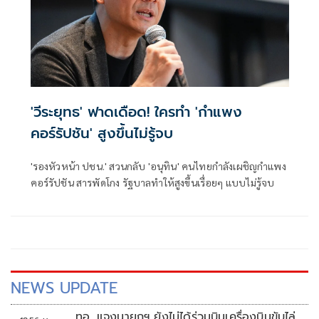
'วีระยุทธ' ฟาดเดือด! ใครทำ 'กำแพง
คอร์รัปชัน' สูงขึ้นไม่รู้จบ
'รองหัวหน้า ปชน.' สวนกลับ 'อนุทิน' คนไทยกำลังเผชิญกำแพง
คอร์รัปชัน สารพัดโกง รัฐบาลทำให้สูงขึ้นเรื่อยๆ แบบไม่รู้จบ
NEWS UPDATE
ทอ. แจงนายกฯ ยังไม่ได้ร่วมบินเครื่องบินขับไล่