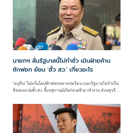
นายกฯ ลั่นรัฐบาลนี้ไม่ทำชั่ว เมินฝ่ายค้าน
ซักฟอก ย้อน 'ฮั้ว สว.' เกี่ยวอะไร
'อนุทิน' ไม่หวั่นโดนซักฟอกหลายปมร้อน บอกรัฐบาลไม่จำเป็น
ต้องแจงปมฮั้ว สว. ชี้เหตุการณ์เกิดก่อนเข้ามาทำงาน ส่วนทุจริต
สอบท้องถิ่นทำเต็มที่ เรื่องจบแล้ว ยันไม่ต้องมีองครักษ์พิทักษ์