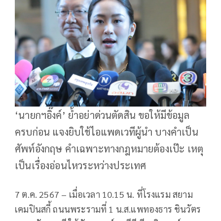
‘นายกฯอิ๊งค์’ ย้ำอย่าด่วนตัดสิน ขอให้มีข้อมูล
ครบก่อน แจงยิบใช้ไอแพดเวทีผู้นำ บางคำเป็น
ศัพท์อังกฤษ คำเฉพาะทางกฎหมายต้องเป๊ะ เหตุ
เป็นเรื่องอ่อนไหวระหว่างประเทศ
7 ต.ค. 2567 – เมื่อเวลา 10.15 น. ที่โรงแรม สยาม
เคมปินสกี้ ถนนพระรามที่ 1 น.ส.แพทองธาร ชินวัตร