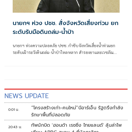
นายกฯ ห่วง ปชช. สั่งจังหวัดเสี่ยงท่วม ยก
ระดับรับมือดินถล่ม-น้ำป่า
นายกฯ ห่วงความปลอดภัย ปชช. กำชับจังหวัดเสี่ยงน้ำท่วมยก
ระดับเฝ้าระวังดินถล่ม-น้ำป่าไหลหลาก สำรองยาและเวชภัณฑ์
ไม่น้อยกว่า 72 ชม. ดูแลผู้ป่วยกลุ่มเปราะบางใกล้ชิด
NEWS UPDATE
“โครงสร้างเก่า-คนใหม่”บีอาร์เอ็น รัฐตรึงกำลัง
0:01 น.
รักษาพื้นที่ปลอดภัย
ทัพนักบิด 'ฮอนด้า เรซซิ่ง ไทยแลนด์' ลุ้นล่าโพ
20:43 น.