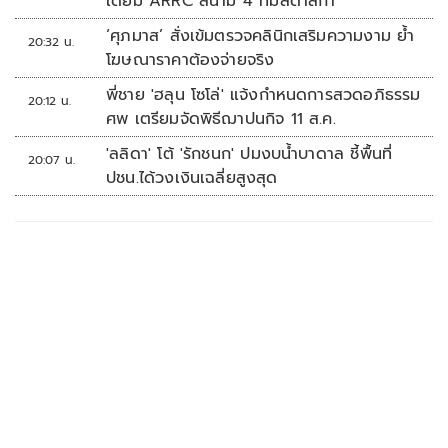
เดียม ARRC สนาม 4 ที่มัลดาลิกา
‘ศุภมาส’ สั่งเข้มตรวจคลินิกเสริมความงาม ย้ำ
20:32 น.
โฆษณาราคาต้องจ่ายจริง
พี่ชาย 'ฮลุน โซโล่' แจ้งกำหนดการสวดอภิธรรม
20:12 น.
ศพ เตรียมจัดพิธีฌาปนกิจ 11 ส.ค.
'ลลิดา' โต้ 'รักชนก' ปมงบน้ำบาดาล ชี้พื้นที่
20:07 น.
ปชน.ได้วงเงินเฉลี่ยสูงสุด