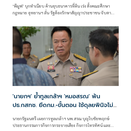
‘พีมูฟ’ บุกทำเนียบ ค้านยุบธนาคารที่ดิน เร่ง ตั้งคณะศึกษา
กฎหมาย อุทยานฯ ลั่น รัฐต้องรักษาสัญญาประชาชน จับตา
‘ทรงศักดิ์’ เตรียมคุยบ่ายนี้
'นายกฯ' ย้ำทูลเกล้าฯ 'หมอสรณ' พ้น
ปธ.กสทช. ยึดกม.-ขั้นตอน ใช้ดุลยพินิจไม่
ได้
นายกรัฐมนตรี เผยการทูลเกล้าฯ นพ.สรณ บุญใบชัยพฤกษ์
ประธานกรรมการกิจการกระจายเสียง กิจการโทรทัศน์ และ