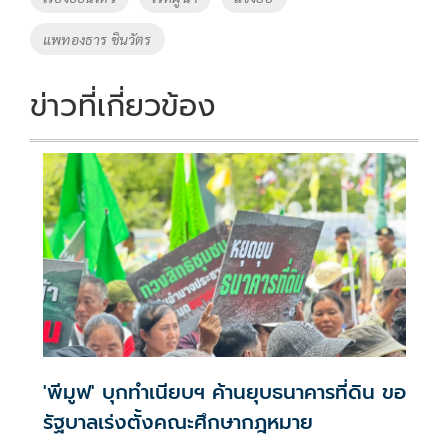
แพทองธาร ชินวัตร
ข่าวที่เกี่ยวข้อง
'พีมูฟ' บุกทำเนียบฯ ค้านยุบธนาคารที่ดิน ขอ
รัฐบาลเร่งตั้งคณะศึกษากฎหมาย