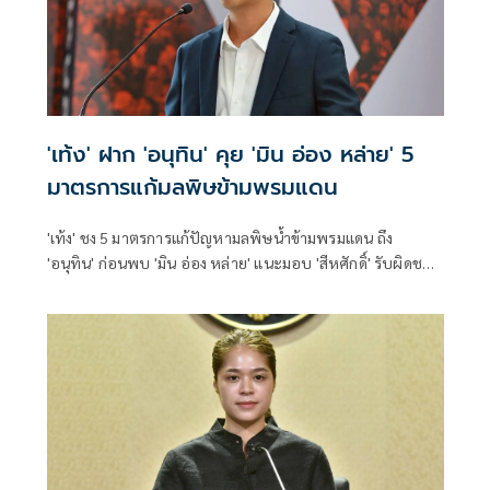
'เท้ง' ฝาก 'อนุทิน' คุย 'มิน อ่อง หล่าย' 5
มาตรการแก้มลพิษข้ามพรมแดน
'เท้ง' ชง 5 มาตรการแก้ปัญหามลพิษน้ำข้ามพรมแดน ถึง
'อนุทิน' ก่อนพบ 'มิน อ่อง หล่าย' แนะมอบ 'สีหศักดิ์' รับผิดชอบ
หลัก ฝ่ายค้านติดตามความคืบหน้าทุกไตรมาส