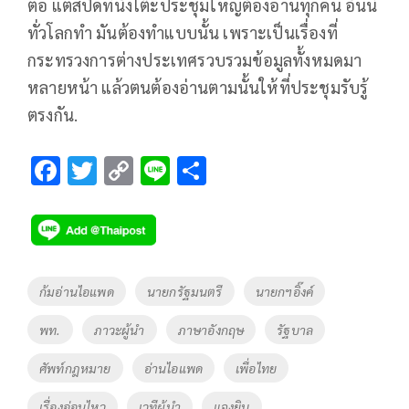
ต่อ แต่สปีดที่นั่งโต๊ะประชุมใหญ่ต้องอ่านทุกคน อันนี้
ทั่วโลกทำ มันต้องทำแบบนั้น เพราะเป็นเรื่องที่
กระทรวงการต่างประเทศรวบรวมข้อมูลทั้งหมดมา
หลายหน้า แล้วตนต้องอ่านตามนั้นให้ที่ประชุมรับรู้
ตรงกัน.
F
T
C
Li
S
ac
wi
o
n
h
e
tt
p
e
ar
b
er
y
e
o
Li
Tags
ก้มอ่านไอแพด
นายกรัฐมนตรี
นายกฯอิ๊งค์
o
n
พท.
ภาวะผู้นำ
ภาษาอังกฤษ
รัฐบาล
k
k
ศัพท์กฎหมาย
อ่านไอแพด
เพื่อไทย
เรื่องอ่อนไหว
เวทีผู้นำ
แจงยิบ