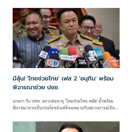
กิจการโทรคมนาคมแห่งชาติ (กสทช.) กรณีขาดคุณสมบัติ
มีลุ้น! 'ไทยช่วยไทย' เฟส 2 'อนุทิน' พร้อม
พิจารณาช่วย ปชช.
นายกฯ รับ ปชช. อยากต่ออายุ 'ไทยช่วยไทย พลัส' ย้ำพร้อม
พิจารณาหากเป็นประโยชน์ แต่ต้องเหมาะกับสถานการณ์ ยัน
รัฐบาลมีเวลาอีก 3 ปี พิสูจน์ผลงาน แจงลุคขาสั้นเดินตลาด 'ก็ลม
มันเย็น'