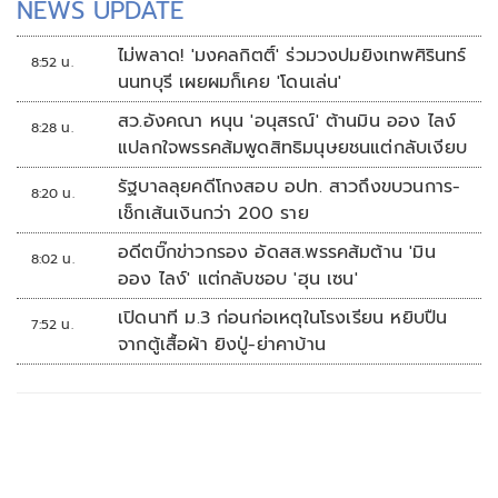
NEWS UPDATE
ไม่พลาด! 'มงคลกิตติ์' ร่วมวงปมยิงเทพศิรินทร์
8:52 น.
นนทบุรี เผยผมก็เคย 'โดนเล่น'
สว.อังคณา หนุน 'อนุสรณ์' ต้านมิน ออง ไลง์
8:28 น.
แปลกใจพรรคส้มพูดสิทธิมนุษยชนแต่กลับเงียบ
รัฐบาลลุยคดีโกงสอบ อปท. สาวถึงขบวนการ-
8:20 น.
เช็กเส้นเงินกว่า 200 ราย
อดีตบิ๊กข่าวกรอง อัดสส.พรรคส้มต้าน 'มิน
8:02 น.
ออง ไลง์' แต่กลับชอบ 'ฮุน เซน'
เปิดนาที ม.3 ก่อนก่อเหตุในโรงเรียน หยิบปืน
7:52 น.
จากตู้เสื้อผ้า ยิงปู่-ย่าคาบ้าน