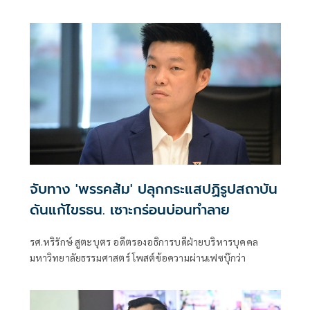
ระบุว่า
จับทาง 'พรรคส้ม' ปลุกกระแสปฏิรูปสถาบัน
ดันแก้ไขรธน. เซาะกร่อนบ่อนทำลาย
รศ.หริรักษ์ สูตะบุตร อดีตรองอธิการบดีฝ่ายบริหารบุคคล
มหาวิทยาลัยธรรมศาสตร์ โพสต์ข้อความผ่านเฟซบุ๊กว่า