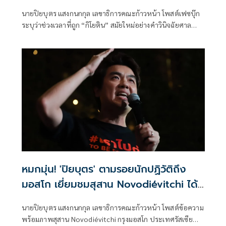
นำ
นายปิยบุตร แสงกนกกุล เลขาธิการคณะก้าวหน้า โพสต์เฟซบุ๊ก
ระบุว่าช่วงเวลาที่ถูก “กิโยติน” สมัยใหม่อย่างคำวินิจฉัยศาล
รัฐธรรมนูญประหารชีวิตทางการเมืองไปสิบปี
หมกมุ่น! 'ปิยบุตร' ตามรอยนักปฏิวัติถึง
มอสโก เยี่ยมชมสุสาน Novodiévitchi ได้
แรงบันดาลใจ
นายปิยบุตร แสงกนกกุล เลขาธิการคณะก้าวหน้า โพสต์ข้อความ
พร้อมภาพสุสาน Novodiévitchi กรุงมอสโก ประเทศรัสเซีย