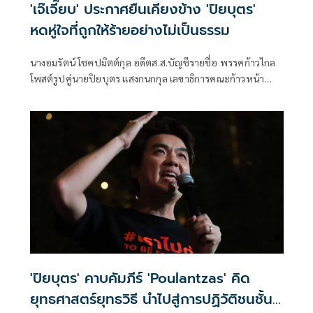
'เจ๊เจี๊ยบ' ประกาศยืนเคียงข้าง 'ปิยบุตร'
หดหู่ใจที่ถูกให้ร้ายอย่างไม่เป็นธรรม
นางอมรัตน์ โชคปมิตต์กุล อดีตส.ส.บัญชีรายชื่อ พรรคก้าวไกล
โพสต์รูปคู่นายปิยบุตร แสงกนกกุล เลขาธิการคณะก้าวหน้า
พร้อมข้อความผ่านเฟซบุ๊ก ว่า
'ปิยบุตร' คาบคัมภีร์ 'Poulantzas' คิด
ยุทธศาสตร์ยุทธวิธี นำไปสู่การปฏิวัติชนชั้น