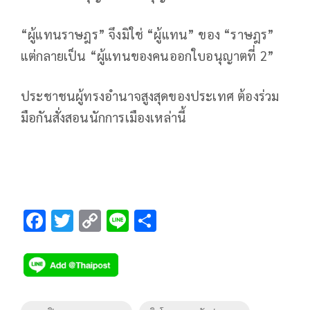
“ผู้แทนราษฎร” จึงมิใช่ “ผู้แทน” ของ “ราษฎร”
แต่กลายเป็น “ผู้แทนของคนออกใบอนุญาตที่ 2”
ประชาชนผู้ทรงอำนาจสูงสุดของประเทศ ต้องร่วม
มือกันสั่งสอนนักการเมืองเหล่านี้
F
T
C
Li
S
ac
wi
o
n
h
e
tt
p
e
ar
b
er
y
e
o
Li