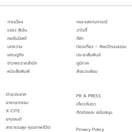
การเมือง
กรองสถานการณ์
เปลว สีเงิน
วาไรตี้
คอลัมนิสต์
กีฬา
บทความ
ท่องเที่ยว – ศิลปวัฒนธรรม
เศรษฐกิจ
ประชาสัมพันธ์
ข่าวพระราชสำนัก
ภูมิภาค
หนังสือพิมพ์
สิ่งแวดล้อม
ต่างประเทศ
PR & PRESS
อาชญากรรม
เกี่ยวกับเรา
X-CITE
ติดต่อและ สนับสนุน
ยานยนต์
สาธารณสุข-คุณภาพชีวิต
Privacy Policy