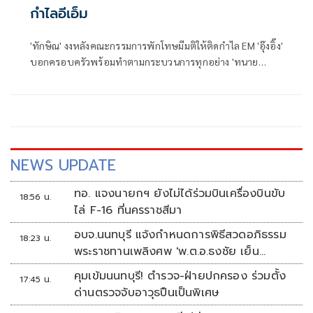
กำไลอีเอ็ม
'ทักษิณ' งงหลังคณะกรรมการพักโทษมีมติให้ติดกำไล EM 'อุ๊งอิ๊ง'
บอกครอบครัวพร้อมทำตามกระบวนการทุกอย่าง 'ทนาย
วิญญัติ' ร่ายยาวกระทบศักดิ์ศรีความเป็นมนุษย์ สะท้อน
พันธนาการควบคุมคอนโทรล
NEWS UPDATE
ทอ. แจงนายกฯ ยังไม่ได้ร่วมบินเครื่องบินขับ
18:56 น.
ไล่ F-16 ที่นครราชสีมา
อบจ.นนทบุรี แจ้งกำหนดการพิธีสวดอภิธรรม
18:23 น.
พระราชทานเพลิงศพ 'พ.ต.อ.ธงชัย เย็น
ประเสริฐ'
คุมเข้มนนทบุรี! ตำรวจ-ฝ่ายปกครอง ร่วมตั้ง
17:45 น.
ด่านตรวจจับอาวุธปืนเป็นพิเศษ