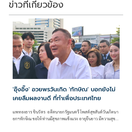
ข่าวที่เกี่ยวข้อง
'อุ๊งอิ๊ง' อวยพรวันเกิด 'ทักษิณ' บอกยังไม่
เคยลืมผลงานดี ที่ทำเพื่อประเทศไทย
แพทองธาร ชินวัตร อดีตนายกรัฐมนตรี โพสต์สุขสันต์วันเกิดนา
ยกฯทักษิณ ขอให้ท่านมีสุขภาพแข็งแรง อายุยืนยาว มีความสุข
ในทุกๆวัน