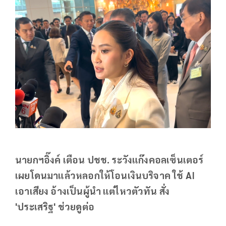
นายกฯอิ๊งค์ เตือน ปชช. ระวังแก๊งคอลเซ็นเตอร์
เผยโดนมาแล้วหลอกให้โอนเงินบริจาค ใช้ AI
เอาเสียง อ้างเป็นผู้นำ แต่ไหวตัวทัน สั่ง
'ประเสริฐ' ช่วยดูต่อ