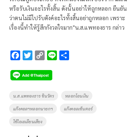
หรือรับเงินอะไรทั้งสิ้น ดังนั้นอย่าให้ถูกหลอก ยืนยัน
ว่าตนไม่มีไปรับตังค์อะไรทั้งสิ้นอย่าถูกหลอก เพราะ
เรื่องนี้ทำให้รู้สึกกังวลใจมาก"น.ส.แพทองธาร กล่าว
F
T
C
Li
S
ac
wi
o
n
h
e
tt
p
e
ar
b
er
y
e
o
Li
Tags
น.ส.แพทองธาร ชินวัตร
หลอกโอนเงิน
o
n
แก๊งคอลฯหลอกนายกฯ
แก๊งคอลเซ็นตอร์
k
k
ใช้ไอเอเลียนเสียง