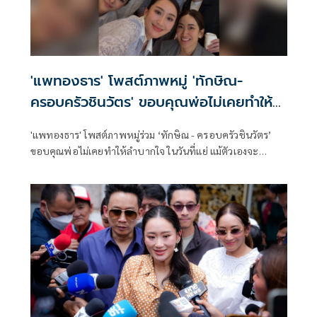
'แพทองธาร' โพสต์ภาพหมู่ 'ทักษิณ-
ครอบครัวชินวัตร' ขอบคุณพ่อไม่เคยทำให้
ลำบากใจ
'แพทองธาร' โพสต์ภาพหมู่ร่วม ‘ทักษิณ - ครอบครัวชินวัตร’
ขอบคุณพ่อไม่เคยทำให้ลำบากใจ ในวันที่แย่ แม้ตัวเองจะ
ลำบาก - แม่ ยังเป็นเสาหลักให้พิง - อ้อมกอดอุ่น ๆ ให้ลูก