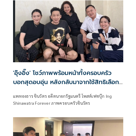
'อุ๊งอิ๊ง' โชว์ภาพพร้อมหน้าทั้งครอบครัว
บอกสุดอบอุ่น หลังกลับมาจากใช้สิทธิเลือก
ตั้งผู้ว่า กทม.
แพทองธาร ชินวัตร อดีตนายกรัฐมนตรี โพสต์เฟซบุ๊ก Ing
Shinawatra Forever ภาพครอบครัวชินวัตร