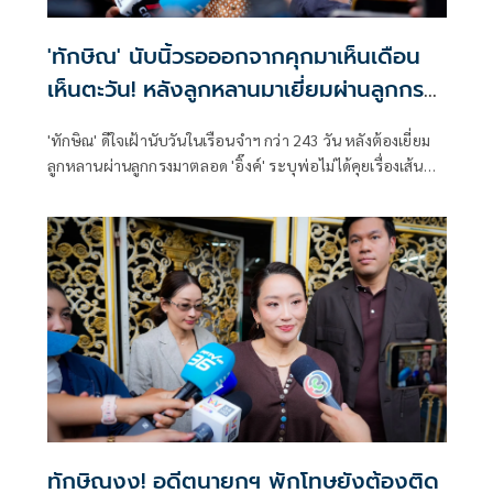
'ทักษิณ' นับนิ้วรอออกจากคุกมาเห็นเดือน
เห็นตะวัน! หลังลูกหลานมาเยี่ยมผ่านลูกกรง
ครั้งสุดท้าย
'ทักษิณ' ดีใจเฝ้านับวันในเรือนจำฯ กว่า 243 วัน หลังต้องเยี่ยม
ลูกหลานผ่านลูกกรงมาตลอด 'อิ๊งค์' ระบุพ่อไม่ได้คุยเรื่องเส้น
ทางการเมืองหลังจากได้พักโทษ 11 พ.ค.นี้ ครอบครัวยกทัพมา
ต้อนรับ
ทักษิณงง! อดีตนายกฯ พักโทษยังต้องติด