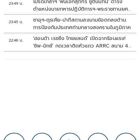
โปรดเกล้าฯ 'พันเอกสุภัทร ชูตินันทน์' ดำรง
23:49 น.
ตำแหน่งนายทหารปฏิบัติการฯ-พระราชทานยศ
'พลตรี'
ซาอุฯ-ตุรเคีย-ปากีสถานลงนามข้อตกลงด้าน
23:45 น.
การป้องกันประเทศท่ามกลางสงครามในภูมิภาค
'ฮอนด้า เรซซิ่ง ไทยแลนด์' เปิดฉากร้อนแรง!
22:46 น.
'ชิพ-มิกซ์' กดเวลาติดหัวแถว ARRC สนาม 4
ที่มัลดาลิกา