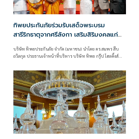
ทิพยประกันภัยร่วมรับเสด็จพระบรม
สารีริกธาตุจากศรีลังกา เสริมสิริมงคลแก่
พนักงาน และพุทธศาสนิกชน
บริษัท ทิพยประกันภัย จำกัด (มหาชน) นำโดย ดร.สมพร สืบ
ถวิลกุล ประธานเจ้าหน้าที่บริหาร บริษัท ทิพย กรุ๊ป โฮลดิ้งส์
จำกัด (มหาชน) และกรรมการผู้จัดการใหญ่