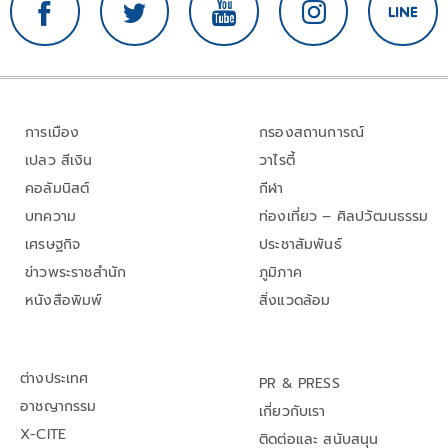
การเมือง
กรองสถานการณ์
เปลว สีเงิน
วาไรตี้
คอลัมนิสต์
กีฬา
บทความ
ท่องเที่ยว – ศิลปวัฒนธรรม
เศรษฐกิจ
ประชาสัมพันธ์
ข่าวพระราชสำนัก
ภูมิภาค
หนังสือพิมพ์
สิ่งแวดล้อม
ต่างประเทศ
PR & PRESS
อาชญากรรม
เกี่ยวกับเรา
X-CITE
ติดต่อและ สนับสนุน