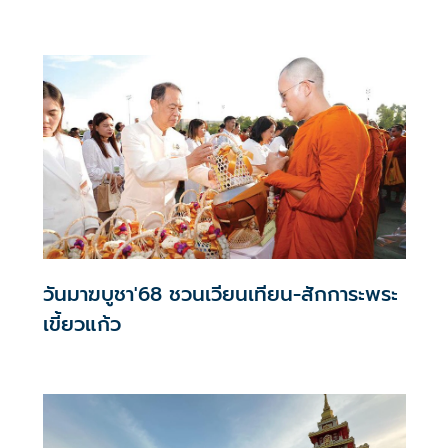
วันมาฆบูชา'68 ชวนเวียนเทียน-สักการะพระ
เขี้ยวแก้ว