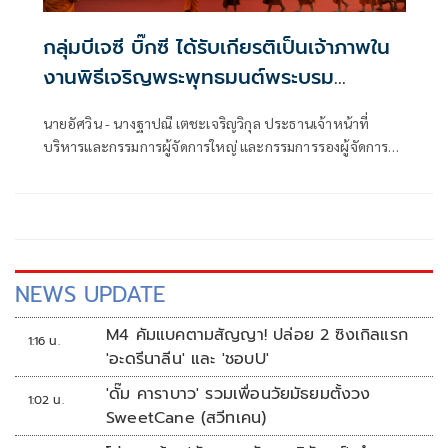
กลุ่มบีเจซี บิ๊กซี ได้รับเกียรติเป็นเจ้าภาพใน
งานพิธีเจริญพระพุทธมนต์พระบรม
สารีริกธาตุ (พระเขี้ยวแก้ว) จากสาธารณรัฐ
นายอัศวิน - นางฐาปณี เตชะเจริญวิกุล ประธานเจ้าหน้าที่
ประชาชนจีนมาประดิษฐานในราชอาณาจักร
บริหารและกรรมการผู้จัดการใหญ่ และกรรมการรองผู้จัดการ
ไทยเป็นการชั่วคราว
ใหญ่อาวุโส พร้อมด้วยคณะผู้บริหารกลุ่มบีเจซี บิ๊กซี ได้รับเกียรติ
เป็นเจ้าภาพในงานพิธี
NEWS UPDATE
M4 คัมแบคตามสัญญา! ปล่อย 2 ซิงเกิลแรก
1:16 น.
'อะดรีนาลีน' และ 'ชอบU'
'ดั๊ม คาราบาว' รวมเพื่อนวัยมัธยมตั้งวง
1:02 น.
SweetCane (สวีทเคน)