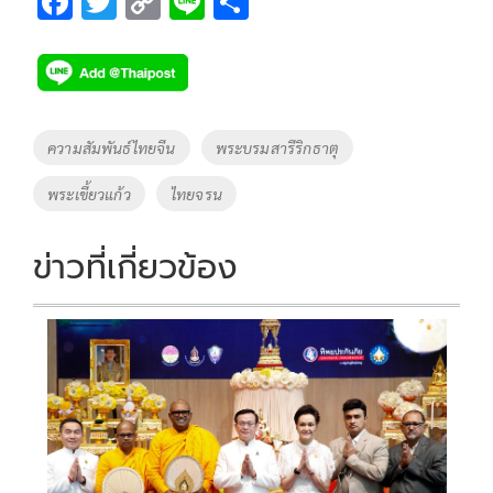
F
T
C
Li
S
ac
wi
o
n
h
e
tt
p
e
ar
b
er
y
e
o
Li
Tags
ความสัมพันธ์ไทยจีน
พระบรมสารีริกธาตุ
o
n
พระเขี้ยวแก้ว
ไทยจรน
k
k
ข่าวที่เกี่ยวข้อง