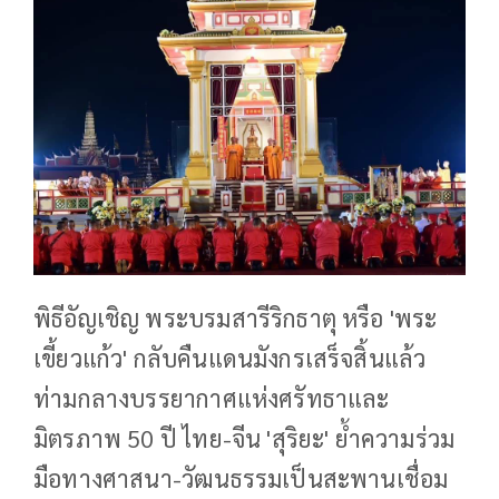
พิธีอัญเชิญ พระบรมสารีริกธาตุ หรือ 'พระ
เขี้ยวแก้ว' กลับคืนแดนมังกรเสร็จสิ้นแล้ว
ท่ามกลางบรรยากาศแห่งศรัทธาและ
มิตรภาพ 50 ปี ไทย-จีน 'สุริยะ' ย้ำความร่วม
มือทางศาสนา-วัฒนธรรมเป็นสะพานเชื่อม