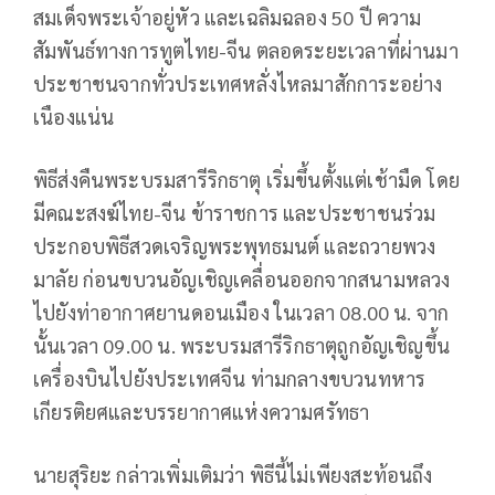
สมเด็จพระเจ้าอยู่หัว และเฉลิมฉลอง 50 ปี ความ
สัมพันธ์ทางการทูตไทย-จีน ตลอดระยะเวลาที่ผ่านมา
ประชาชนจากทั่วประเทศหลั่งไหลมาสักการะอย่าง
เนืองแน่น
พิธีส่งคืนพระบรมสารีริกธาตุ เริ่มขึ้นตั้งแต่เช้ามืด โดย
มีคณะสงฆ์ไทย-จีน ข้าราชการ และประชาชนร่วม
ประกอบพิธีสวดเจริญพระพุทธมนต์ และถวายพวง
มาลัย ก่อนขบวนอัญเชิญเคลื่อนออกจากสนามหลวง
ไปยังท่าอากาศยานดอนเมือง ในเวลา 08.00 น. จาก
นั้นเวลา 09.00 น. พระบรมสารีริกธาตุถูกอัญเชิญขึ้น
เครื่องบินไปยังประเทศจีน ท่ามกลางขบวนทหาร
เกียรติยศและบรรยากาศแห่งความศรัทธา
นายสุริยะ กล่าวเพิ่มเติมว่า พิธีนี้ไม่เพียงสะท้อนถึง