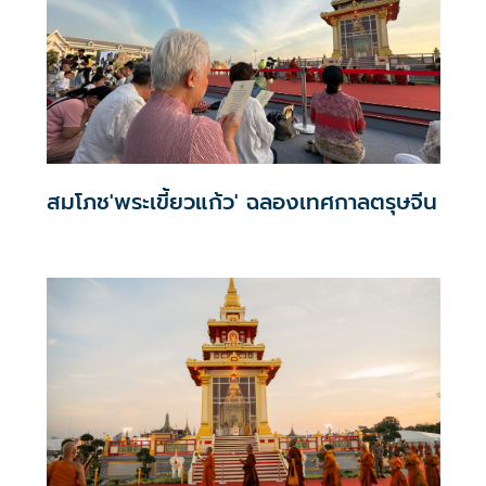
สมโภช'พระเขี้ยวแก้ว' ฉลองเทศกาลตรุษจีน