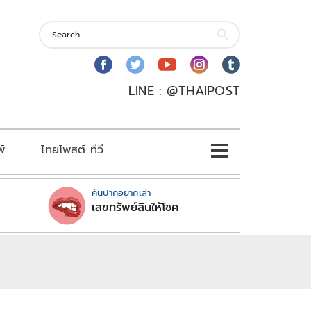
LINE : @THAIPOST
พ์
ไทยโพสต์ ทีวี
คันปากอยากเล่า
เลขทรัพย์สินให้โชค