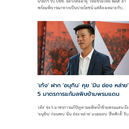
นายกฯ รับ ปชช. อยากต่ออายุ 'ไทยช่วยไทย พลัส' ย้ำ
พร้อมพิจารณาหากเป็นประโยชน์ แต่ต้องเหมาะกับ
สถานการณ์ ยันรัฐบาลมีเวลาอีก 3 ปี พิสูจน์ผลงาน แจงล
ขาสั้นเดินตลาด 'ก็ลมมันเย็น'
'เท้ง' ฝาก 'อนุทิน' คุย 'มิน อ่อง หล่าย'
5 มาตรการแก้มลพิษข้ามพรมแดน
'เท้ง' ชง 5 มาตรการแก้ปัญหามลพิษน้ำข้ามพรมแดน ถึง
'อนุทิน' ก่อนพบ 'มิน อ่อง หล่าย' แนะมอบ 'สีหศักดิ์' รับ
ชอบหลัก ฝ่ายค้านติดตามความคืบหน้าทุกไตรมาส