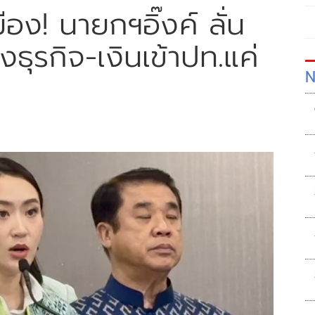
อง! นายกฯอิ๊งค์ ลั่น
องธุรกิจ-เงินเข้าปท.แค่
N