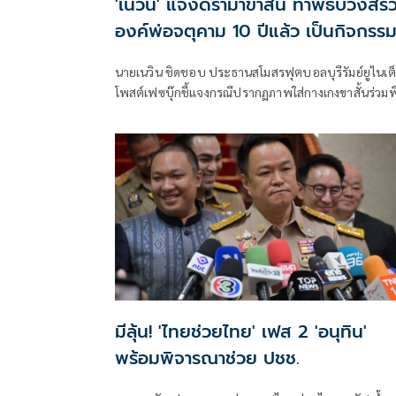
'เนวิน' แจงดราม่าขาสั้น ทำพิธีบวงสร
องค์พ่อจตุคาม 10 ปีแล้ว เป็นกิจกรร
สโมสรบุรีรัมย์ ไม่ใช่งานราชการ
นายเนวิน ชิดชอบ ประธานสโมสรฟุตบอลบุรีรัมย์ยูไนเต
โพสต์เฟซบุ๊กชี้แจงกรณีปรากฏภาพใส่กางเกงขาสั้นร่วมพิ
บวงสรวงศาลหลักเมืองนครศรีธรรมราช ทำให้ถูกวิจารณ์
เหมาะสม โดยระบุว่า
มีลุ้น! 'ไทยช่วยไทย' เฟส 2 'อนุทิน'
พร้อมพิจารณาช่วย ปชช.