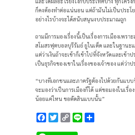
และได้ผลอะไรยังไงกับประเทศบ้าง ทุกโครง
ก็คงต้องทำต่อแน่นอน แต่ถ้ามันไม่เป็นประโยช
อย่างไรบ้างจะได้สนับสนุนงบประมาณถูก
ถามมีการมองเรื่องนี้เป็นเรื่องการเมืองเพ
สโมสรฟุตบอลบุรีรัมย์ ยูไนเต็ด และในฐานะแ
แต่ว่าเงินถ้าจะเข้าก็เข้าไปที่จังหวัดและเข้าป
เป็นธุรกิจของเขาในเรื่องของเจ้าของ แต่ว่าประ
“บางทีเอกชนและภาครัฐต้องไปด้วยกันแบบนี
จะมองว่าเป็นการเมืองก็ได้ แต่ขอมองในเรื่อง
น้อยแค่ไหน ขอตัดสินแบบนั้น”
F
T
C
Li
S
ac
wi
o
n
h