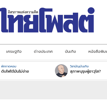
เศรษฐกิจ
ต่างประเทศ
บันเทิง
หนังสือพิม
ผักกาดหอม
วิสามัญบันเทิง
ดับไฟใต้มันไม่ง่าย
สุภาพบุรุษผู้อาวุโส?