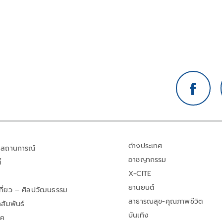
ต่างประเทศ
สถานการณ์
อาชญากรรม
้
X-CITE
ยานยนต์
เที่ยว – ศิลปวัฒนธรรม
สาธารณสุข-คุณภาพชีวิต
สัมพันธ์
บันเทิง
าค