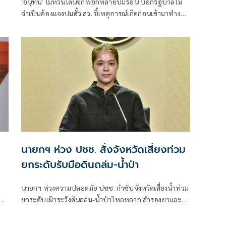
'อนุทิน' ไม่หวั่นโดนซักฟอกหลายปมร้อน บอกรัฐบาลไม่
จำเป็นต้องแจงปมฮั้ว สว. ชี้เหตุการณ์เกิดก่อนเข้ามาทำงาน
ุค
ส่วนทุจริตสอบท้องถิ่นทำเต็มที่ เรื่องจบแล้ว ยันไม่ต้องมี
องครักษ์พิทักษ์
นายกฯ ห่วง ปชช. สั่งจังหวัดเสี่ยงท่วม
ยกระดับรับมือดินถล่ม-น้ำป่า
นายกฯ ห่วงความปลอดภัย ปชช. กำชับจังหวัดเสี่ยงน้ำท่วม
ผิด
ยกระดับเฝ้าระวังดินถล่ม-น้ำป่าไหลหลาก สำรองยาและ
เวชภัณฑ์ไม่น้อยกว่า 72 ชม. ดูแลผู้ป่วยกลุ่มเปราะบางใกล้
ชิด