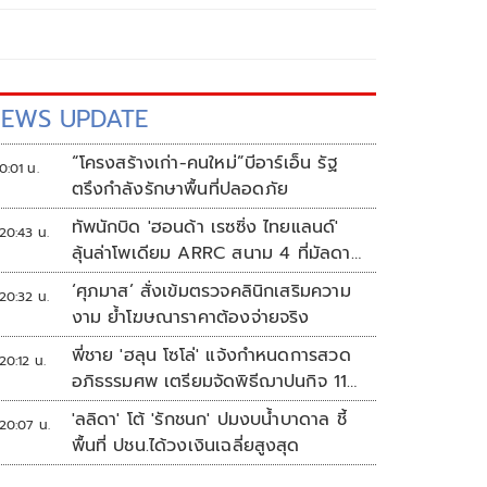
EWS UPDATE
“โครงสร้างเก่า-คนใหม่”บีอาร์เอ็น รัฐ
0:01 น.
ตรึงกำลังรักษาพื้นที่ปลอดภัย
ทัพนักบิด 'ฮอนด้า เรซซิ่ง ไทยแลนด์'
20:43 น.
ลุ้นล่าโพเดียม ARRC สนาม 4 ที่มัลดาลิ
กา
‘ศุภมาส’ สั่งเข้มตรวจคลินิกเสริมความ
20:32 น.
งาม ย้ำโฆษณาราคาต้องจ่ายจริง
พี่ชาย 'ฮลุน โซโล่' แจ้งกำหนดการสวด
20:12 น.
อภิธรรมศพ เตรียมจัดพิธีฌาปนกิจ 11
ส.ค.
'ลลิดา' โต้ 'รักชนก' ปมงบน้ำบาดาล ชี้
20:07 น.
พื้นที่ ปชน.ได้วงเงินเฉลี่ยสูงสุด