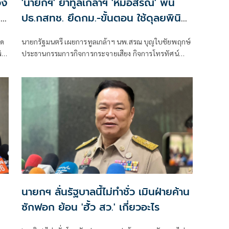
วง
'นายกฯ' ย้ำทูลเกล้าฯ 'หมอสรณ' พ้น
ม
ปธ.กสทช. ยึดกม.-ขั้นตอน ใช้ดุลยพินิจ
ไม่ได้
็ด
นายกรัฐมนตรี เผยการทูลเกล้าฯ นพ.สรณ บุญใบชัยพฤกษ์
ธี
ประธานกรรมการกิจการกระจายเสียง กิจการโทรทัศน์
ไม่
และกิจการโทรคมนาคมแห่งชาติ (กสทช.) กรณีขาด
คุณสมบัติ
นายกฯ ลั่นรัฐบาลนี้ไม่ทำชั่ว เมินฝ่ายค้าน
ซักฟอก ย้อน 'ฮั้ว สว.' เกี่ยวอะไร