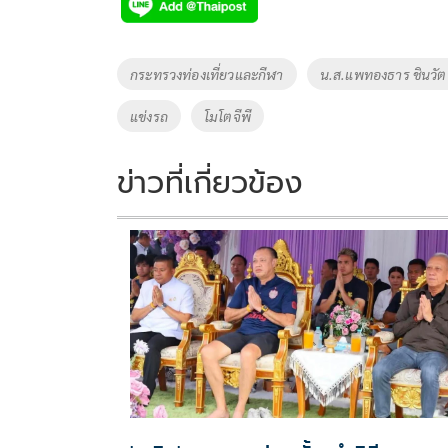
e
tt
p
e
ar
b
er
y
e
o
Li
Tags
กระทรวงท่องเที่ยวและกีฬา
น.ส.แพทองธาร ชินวัต
o
n
แข่งรถ
โมโตจีพี
k
k
ข่าวที่เกี่ยวข้อง