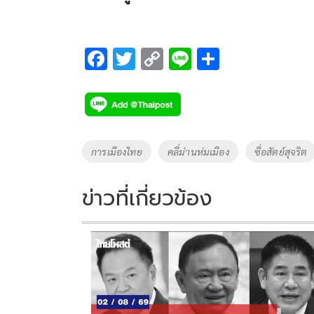
F
T
C
Li
S
ac
wi
o
n
h
e
tt
p
e
ar
b
er
y
e
o
Li
Tags
การเมืองไทย
คลี่ม่านห่มเมือง
ซื่อสัตย์สุจริต
o
n
k
k
ข่าวที่เกี่ยวข้อง