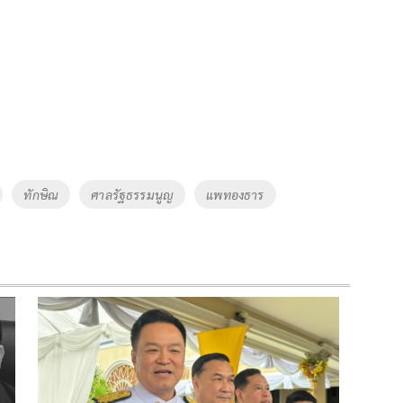
ทักษิณ
ศาลรัฐธรรมนูญ
แพทองธาร