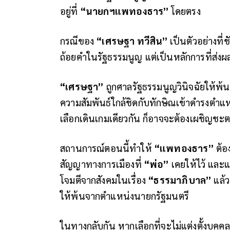
อยู่ที่
“นายกฯแพทองธาร”
โดยตรง
กรณีของ
“เศรษฐา ทวีสิน”
เป็นตัวอย่างที่
ถ้อยคำในรัฐธรรมนูญ แต่เป็นหลักการที่ส
“เศรษฐา”
ถูกศาลรัฐธรรมนูญวินิจฉัยให้พ้น
ความสัมพันธ์ใกล้ชิดกับทักษิณเข้าดำรงตำ
เลือกเดินเกมเดียวกัน ก็อาจจะต้องเผชิญชะ
สถานการณ์ตอนนี้ทำให้
“แพทองธาร”
ต้อ
สัญญาทางการเมืองที่
“พ่อ”
เคยให้ไว้ และแต
โจมตีจากสังคมในเรื่อง
“ธรรมาภิบาล”
แล้ว
ให้พ้นจากตำแหน่งนายกรัฐมนตรี
ในทางกลับกัน หากเลือกที่จะไม่แต่งตั้งบุคคล