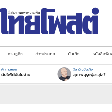
เศรษฐกิจ
ต่างประเทศ
บันเทิง
หนังสือพิม
ผักกาดหอม
วิสามัญบันเทิง
ดับไฟใต้มันไม่ง่าย
สุภาพบุรุษผู้อาวุโส?