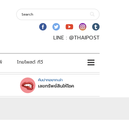
LINE : @THAIPOST
พ์
ไทยโพสต์ ทีวี
คันปากอยากเล่า
เลขทรัพย์สินให้โชค