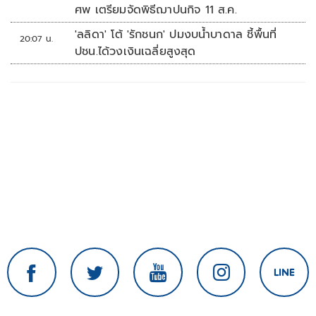
ศพ เตรียมจัดพิธีฌาปนกิจ 11 ส.ค.
'ลลิดา' โต้ 'รักชนก' ปมงบน้ำบาดาล ชี้พื้นที่
20:07 น.
ปชน.ได้วงเงินเฉลี่ยสูงสุด