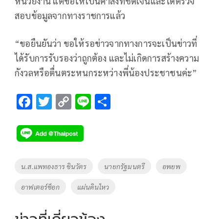
หน่วยงาน แต่ขอให้เป็นคำสั่งที่ชัดเจนและได้ตรวจ
สอบข้อมูลจากทางราชการแล้ว
“ขอยืนยันว่า ขอให้รอข่าวจากทางการจะเป็นข่าวที่
ได้รับการรับรองว่าถูกต้อง และไม่เกิดการสร้างความ
กังวลหรือตื่นตระหนกระหว่างพี่น้องประชาชนค่ะ”
F
T
C
Li
S
ac
wi
o
n
h
e
tt
p
e
ar
b
er
y
e
o
Li
Tags
น.ส.แพทองธาร ชินวัตร
นายกรัฐมนตรี
อพยพ
o
n
อาฟเตอร์ช็อก
แผ่นดินไหว
k
k