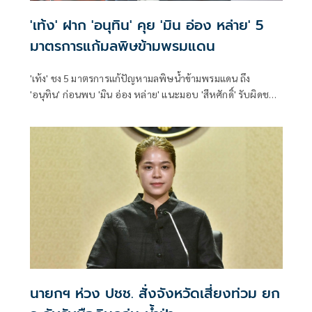
'เท้ง' ฝาก 'อนุทิน' คุย 'มิน อ่อง หล่าย' 5
มาตรการแก้มลพิษข้ามพรมแดน
'เท้ง' ชง 5 มาตรการแก้ปัญหามลพิษน้ำข้ามพรมแดน ถึง
'อนุทิน' ก่อนพบ 'มิน อ่อง หล่าย' แนะมอบ 'สีหศักดิ์' รับผิดชอบ
หลัก ฝ่ายค้านติดตามความคืบหน้าทุกไตรมาส
นายกฯ ห่วง ปชช. สั่งจังหวัดเสี่ยงท่วม ยก