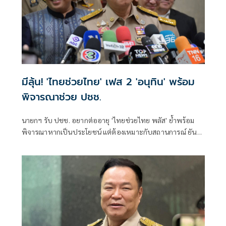
มีลุ้น! 'ไทยช่วยไทย' เฟส 2 'อนุทิน' พร้อม
พิจารณาช่วย ปชช.
นายกฯ รับ ปชช. อยากต่ออายุ 'ไทยช่วยไทย พลัส' ย้ำพร้อม
พิจารณาหากเป็นประโยชน์ แต่ต้องเหมาะกับสถานการณ์ ยัน
รัฐบาลมีเวลาอีก 3 ปี พิสูจน์ผลงาน แจงลุคขาสั้นเดินตลาด 'ก็ลม
มันเย็น'