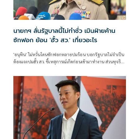
นายกฯ ลั่นรัฐบาลนี้ไม่ทำชั่ว เมินฝ่ายค้าน
ซักฟอก ย้อน 'ฮั้ว สว.' เกี่ยวอะไร
'อนุทิน' ไม่หวั่นโดนซักฟอกหลายปมร้อน บอกรัฐบาลไม่จำเป็น
ต้องแจงปมฮั้ว สว. ชี้เหตุการณ์เกิดก่อนเข้ามาทำงาน ส่วนทุจริต
สอบท้องถิ่นทำเต็มที่ เรื่องจบแล้ว ยันไม่ต้องมีองครักษ์พิทักษ์