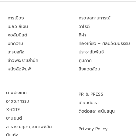
การเมือง
กรองสถานการณ์
เปลว สีเงิน
วาไรตี้
คอลัมนิสต์
กีฬา
บทความ
ท่องเที่ยว – ศิลปวัฒนธรรม
เศรษฐกิจ
ประชาสัมพันธ์
ข่าวพระราชสำนัก
ภูมิภาค
หนังสือพิมพ์
สิ่งแวดล้อม
ต่างประเทศ
PR & PRESS
อาชญากรรม
เกี่ยวกับเรา
X-CITE
ติดต่อและ สนับสนุน
ยานยนต์
สาธารณสุข-คุณภาพชีวิต
Privacy Policy
บันเทิง