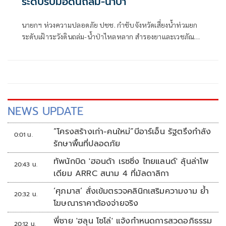
ระดับรับมือดินถล่ม-น้ำป่า
นายกฯ ห่วงความปลอดภัย ปชช. กำชับจังหวัดเสี่ยงน้ำท่วมยก
ระดับเฝ้าระวังดินถล่ม-น้ำป่าไหลหลาก สำรองยาและเวชภัณฑ์
ไม่น้อยกว่า 72 ชม. ดูแลผู้ป่วยกลุ่มเปราะบางใกล้ชิด
NEWS UPDATE
“โครงสร้างเก่า-คนใหม่”บีอาร์เอ็น รัฐตรึงกำลัง
0:01 น.
รักษาพื้นที่ปลอดภัย
ทัพนักบิด 'ฮอนด้า เรซซิ่ง ไทยแลนด์' ลุ้นล่าโพ
20:43 น.
เดียม ARRC สนาม 4 ที่มัลดาลิกา
‘ศุภมาส’ สั่งเข้มตรวจคลินิกเสริมความงาม ย้ำ
20:32 น.
โฆษณาราคาต้องจ่ายจริง
พี่ชาย 'ฮลุน โซโล่' แจ้งกำหนดการสวดอภิธรรม
20:12 น.