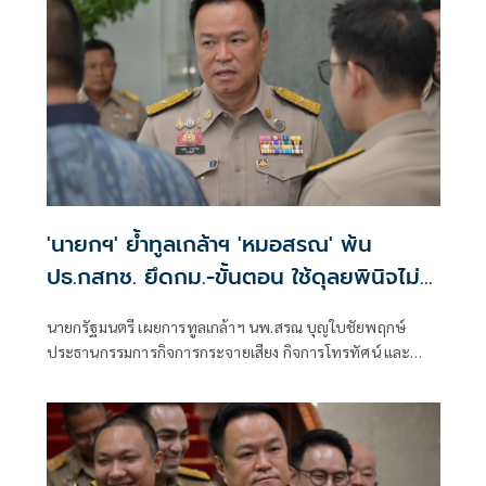
'นายกฯ' ย้ำทูลเกล้าฯ 'หมอสรณ' พ้น
ปธ.กสทช. ยึดกม.-ขั้นตอน ใช้ดุลยพินิจไม่
ได้
นายกรัฐมนตรี เผยการทูลเกล้าฯ นพ.สรณ บุญใบชัยพฤกษ์
ประธานกรรมการกิจการกระจายเสียง กิจการโทรทัศน์ และ
กิจการโทรคมนาคมแห่งชาติ (กสทช.) กรณีขาดคุณสมบัติ