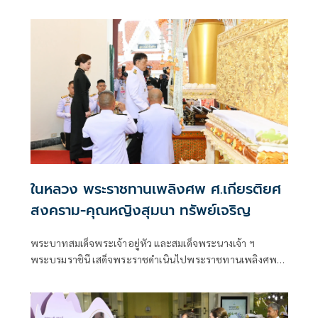
ดุสิต พระราชทานพระบรมราชวโรกาสให้ คณะบุคคลต่าง ๆ
เฝ้าทูลละอองธุลีพระบาท ตามลำดับดังนี้
ในหลวง พระราชทานเพลิงศพ ศ.เกียรติยศ
สงคราม-คุณหญิงสุมนา ทรัพย์เจริญ
พระบาทสมเด็จพระเจ้าอยู่หัว และสมเด็จพระนางเจ้า ฯ
พระบรมราชินี เสด็จพระราชดำเนินไปพระราชทานเพลิงศพ
ศาสตราจารย์เกียรติยศสงคราม ทรัพย์เจริญ
ป.จ.,ม.ป.ช.,ม.ว.ม.,ภ.ป.ร. 3 ,ว.ป.ร.3 และคุณหญิงสุมนา ทรัพย์
เจริญ ต.จ.,ป.ม.