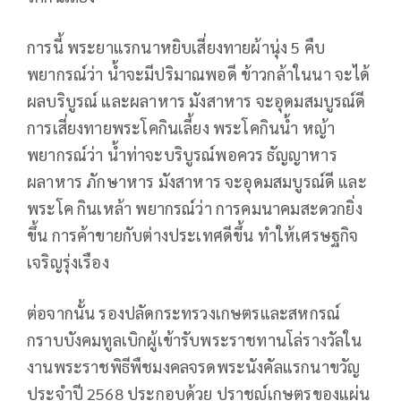
การนี้ พระยาแรกนาหยิบเสี่ยงทายผ้านุ่ง 5 คืบ
พยากรณ์ว่า น้ำจะมีปริมาณพอดี ข้าวกล้าในนา จะได้
ผลบริบูรณ์ และผลาหาร มังสาหาร จะอุดมสมบูรณ์ดี
การเสี่ยงทายพระโคกินเลี้ยง พระโคกินน้ำ หญ้า
พยากรณ์ว่า น้ำท่าจะบริบูรณ์พอควร ธัญญาหาร
ผลาหาร ภักษาหาร มังสาหาร จะอุดมสมบูรณ์ดี และ
พระโค กินเหล้า พยากรณ์ว่า การคมนาคมสะดวกยิ่ง
ขึ้น การค้าขายกับต่างประเทศดีขึ้น ทำให้เศรษฐกิจ
เจริญรุ่งเรือง
ต่อจากนั้น รองปลัดกระทรวงเกษตรและสหกรณ์
กราบบังคมทูลเบิกผู้เข้ารับพระราชทานโล่รางวัลใน
งานพระราชพิธีพืชมงคลจรดพระนังคัลแรกนาขวัญ
ประจำปี 2568 ประกอบด้วย ปราชญ์เกษตรของแผ่น