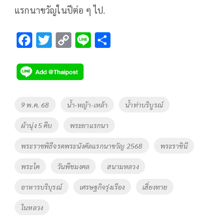
แรกนาขวัญในปีต่อ ๆ ไป.
F
T
C
Li
S
ac
wi
o
n
h
e
tt
p
e
ar
b
er
y
e
o
Li
Tags
9 พ.ค. 68
น้ำ-หญ้า-เหล้า
น้ำท่าบริบูรณ์
o
n
ผ้านุ่ง 5 คืบ
พระยาแรกนา
k
k
พระราชพิธีจรดพระนังคัลแรกนาขวัญ 2568
พระราชินี
พระโค
วันพืชมงคล
สนามหลวง
อาหารบริบุรณ์
เศรษฐกิจรุ่งเรือง
เสี่ยงทาย
ในหลวง