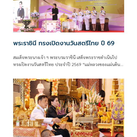
พระราชินี ทรงเปิดงานวันสตรีไทย ปี 69
สมเด็จพระนางเจ้า ฯ พระบรมราชินี เสด็จพระราชดำเนินไป
ทรงเปิดงานวันสตรีไทย ประจำปี 2569 “แม่หลวงของแผ่นดิน
สถิตถิ่นทิพย์วิมาน สตรีไทยตั้งปณิธาน สานต่องานศิลป์แผ่น
ดิน” และทอดพระเนตรนิทรรศการเฉลิมพระเกียรติ ฯ ณ ศูนย์
แสดงสินค้าและการประชุมอิมแพ็ค เมืองทองธานี อำเภอ
ปากเกร็ด จังหวัดนนทบุรี