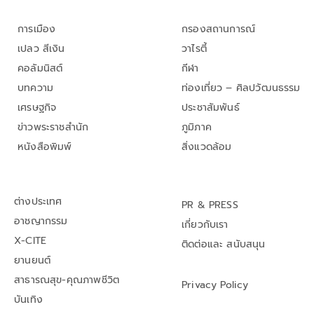
การเมือง
กรองสถานการณ์
เปลว สีเงิน
วาไรตี้
คอลัมนิสต์
กีฬา
บทความ
ท่องเที่ยว – ศิลปวัฒนธรรม
เศรษฐกิจ
ประชาสัมพันธ์
ข่าวพระราชสำนัก
ภูมิภาค
หนังสือพิมพ์
สิ่งแวดล้อม
ต่างประเทศ
PR & PRESS
อาชญากรรม
เกี่ยวกับเรา
X-CITE
ติดต่อและ สนับสนุน
ยานยนต์
สาธารณสุข-คุณภาพชีวิต
Privacy Policy
บันเทิง