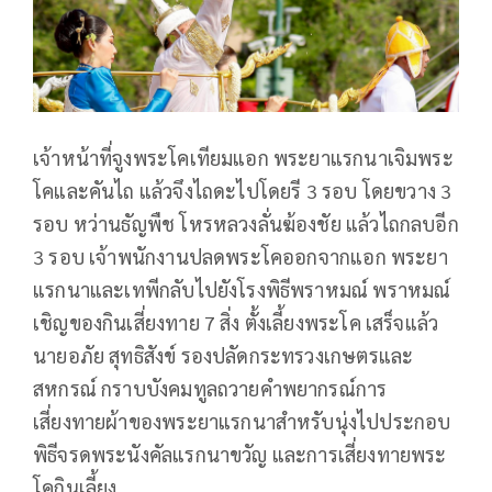
เจ้าหน้าที่จูงพระโคเทียมแอก พระยาแรกนาเจิมพระ
โคและคันไถ แล้วจึงไถดะไปโดยรี 3 รอบ โดยขวาง 3
รอบ หว่านธัญพืช โหรหลวงลั่นฆ้องชัย แล้วไถกลบอีก
3 รอบ เจ้าพนักงานปลดพระโคออกจากแอก พระยา
แรกนาและเทพีกลับไปยังโรงพิธีพราหมณ์ พราหมณ์
เชิญของกินเสี่ยงทาย 7 สิ่ง ตั้งเลี้ยงพระโค เสร็จแล้ว
นายอภัย สุทธิสังข์ รองปลัดกระทรวงเกษตรและ
สหกรณ์ กราบบังคมทูลถวายคำพยากรณ์การ
เสี่ยงทายผ้าของพระยาแรกนาสำหรับนุ่งไปประกอบ
พิธีจรดพระนังคัลแรกนาขวัญ และการเสี่ยงทายพระ
โคกินเลี้ยง