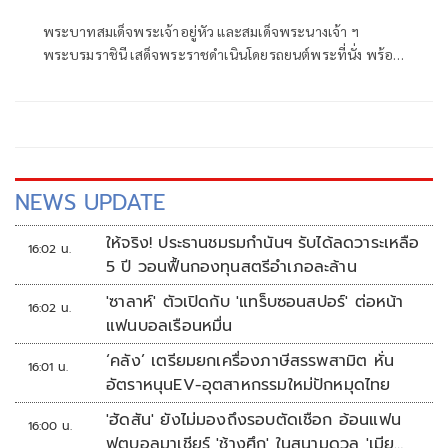
พระบาทสมเด็จพระเจ้าอยู่หัว และสมเด็จพระนางเจ้า ฯ
พระบรมราชินี เสด็จพระราชดำเนินโดยรถยนต์พระที่นั่ง พร้อม
ด้วยสมเด็จพระเจ้าลูกเธอ เจ้าฟ้าสิริวัณณวรี นารีรัตนราชกัญญา
สมเด็จพระเจ้าลูกยาเธอ เจ้าฟ้าทีปังกรรัศมีโชติ มหาวชิโรตตมา
งกูร สิริวิบูลยราชกุมาร
NEWS UPDATE
ให้จริง! ประธานชมรมกำนันฯ รับได้ลดวาระเหลือ
16:02 น.
5 ปี วอนฟื้นกองทุนสตรีอำเภอละล้าน
'ซาลาห์' ตัวเปิดกับ 'แทร็บซอนสปอร์' ต่อหน้า
16:02 น.
แฟนบอลเรือนหมื่น
‘คลัง’ เตรียมยกเครื่องภาษีสรรพสามิต หั่น
16:01 น.
อัตราหนุนEV-อุตสาหกรรมใหม่ปักหมุดไทย
'ฮัดสัน' ยังไม่มองถึงรอบตัดเชือก อ้อนแฟน
16:00 น.
ฟุตบอลมาเชียร์ 'ช้างศึก' ในสนามดวล 'เมีย