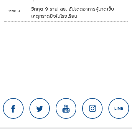
นมา'
วิกฤต 9 ราย! สธ. อัปเดตอาการผู้บาดเจ็บ
15:58 น.
เหตุกราดยิงในโรงเรียน