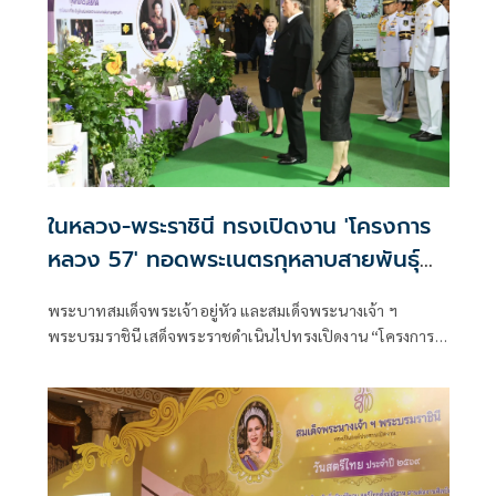
ในหลวง-พระราชินี ทรงเปิดงาน 'โครงการ
หลวง 57' ทอดพระเนตรกุหลาบสายพันธุ์
ใหม่ 'ควีนสุทิดา'
พระบาทสมเด็จพระเจ้าอยู่หัว และสมเด็จพระนางเจ้า ฯ
พระบรมราชินี เสด็จพระราชดำเนินไปทรงเปิดงาน “โครงการ
หลวง 57“ ภายใต้แนวคิด “พรรณพืชพระราชทาน สืบสาน
รักษา ต่อยอด จากดอยสู่เมือง” (The Blooming Legacy of
Royal Flora)