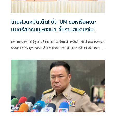
ไทยสวนหมัดเด็ด! ยื่น UN ขอหารือคณะ
มนตรีสิทธิมนุษยชนฯ จี้ปราบสแกมฯใน
กัมพูชา โต้ยิบรายงาน 'ทอม แอนดรูว์ส'
กต. แถลงท่าทีรัฐบาลไทย เผยเตรียมทำหนังสือถึงประธานคณะ
มนตรีสิทธิมนุษยชนแห่งสหประชาชาติและสำนักงานข้าหลวง
ใหญ่สิทธิมนุษยชน ที่นครเจนีวา หลัง “ทอม แอนดรูส์” เสนอ
รายงานพิเศษพาดพิงประเทศไทย มีหลายประเด็นที่ไม่เห็นด้วย
ชี้กระทบความเป็นกลาง -เที่ยงธรรม “สีหศักดิ์”