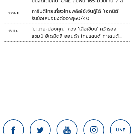
มันจัดเต็มกับ 'ONE ลุมพินี 165-มวยไทย 7 สี'
การันตีไทยเที่ยวไทยพลัสใช้เงินกู้ได้ ‘เอกนิติ’
18:14 น.
รับข้อเสนอชงต่ออายุ60/40
'มะมาย-ปองคุณ' ควง 'เสือเขียน' คว้ารอง
18:11 น.
แชมป์ อิเดมิตสึ ฮอนด้า ไทยแลนด์ ทาเลนต์
คัพ สนาม 3