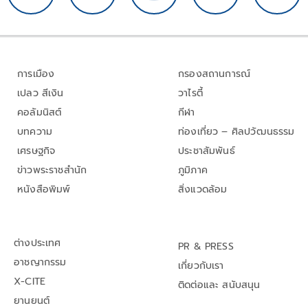
การเมือง
กรองสถานการณ์
เปลว สีเงิน
วาไรตี้
คอลัมนิสต์
กีฬา
บทความ
ท่องเที่ยว – ศิลปวัฒนธรรม
เศรษฐกิจ
ประชาสัมพันธ์
ข่าวพระราชสำนัก
ภูมิภาค
หนังสือพิมพ์
สิ่งแวดล้อม
ต่างประเทศ
PR & PRESS
อาชญากรรม
เกี่ยวกับเรา
X-CITE
ติดต่อและ สนับสนุน
ยานยนต์