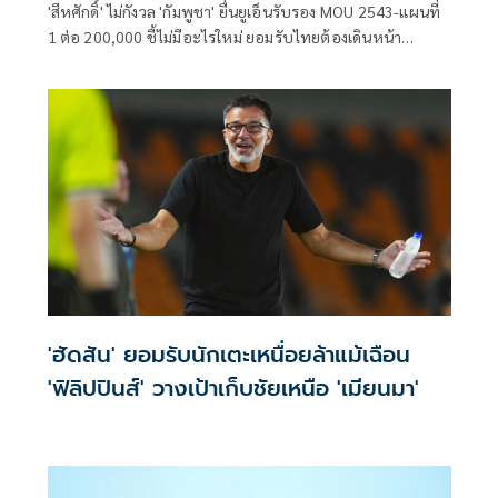
'สีหศักดิ์' ไม่กังวล 'กัมพูชา' ยื่นยูเอ็นรับรอง MOU 2543-แผนที่
1 ต่อ 200,000​ ชี้ไม่มีอะไรใหม่ ยอมรับไทยต้องเดินหน้า
UNCLOS หลัง 'กัมพูชา' เมินเจรจาทวิภาคี เตือนกรรมการสิทธิฯ
ระวังตกเป็นเครื่องมือเขมร​
'ฮัดสัน' ยอมรับนักเตะเหนื่อยล้าแม้เฉือน
'ฟิลิปปินส์' วางเป้าเก็บชัยเหนือ 'เมียนมา'