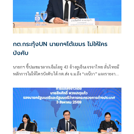
กต.กระทุ้งUN นายกฯโต้เขมร ไม่ให้ใคร
บังคับ
นายกฯ ชี้ปมเขมรลากเอ็มโอยู 43 อ้างยูเอ็นเจรจาไทย ลั่นไทยมี
หลักการไม่ให้ใครบังคับได้ กต.ส่ง จ.ม.ถึง “เจนีวา” แจงรายงาน
“ทอม แอนดรูว์ส” กระทบ "ความเป็นกลาง-เที่ยงธรรม" คณะ
มนตรีสิทธิมนุษยชนฯ “สีหศักดิ์” ซัด “กัมพูชา” ใช้ปมพาดพิง
ไทยโฆษณาชวนเชื่อทางการเมือง