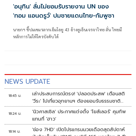
'อนุทิน' ลั่นไม่ยอมรับรายงาน UN ของ
'ทอม แอนดรูว์' ปมชายแดนไทย-กัมพูชา
นายกฯ ชี้ปมเขมรลากเอ็มโอยู 43 อ้างยูเอ็นเจรจาไทย ลั่น ไทยมี
หลักการไม่ให้ใครบังคับได้
NEWS UPDATE
เล่าประสบการณ์ตรง! 'ปลอดประสพ' เตือนสติ
18:45 น.
'วีระ' ไปเที่ยวอุทยานฯ ต้องยอมรับธรรมชาติ
ดิบๆให้ได้
'นิวคาสเซิล' ประกาศแต่งตั้ง 'ไยส์เลอร์' คุมทัพ
18:24 น.
แทนที่ 'ฮาว'
'ช่อง 7HD' เปิดโปรแกรมมวยเดือดสุดสัปดาห์
18:14 น.