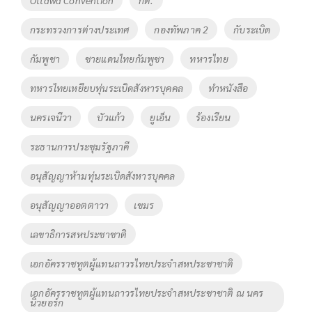
Ottawa Convention
กต.
o
n
กระทรวงการต่างประเทศ
กองทัพภาค 2
กับระเบิด
k
k
กัมพูชา
ชายแดนไทยกัมพูชา
ทหารไทย
ทหารไทยเหยียบทุ่นระเบิดสังหารบุคคล
ทำหนังสือ
นครเจนีวา
บัวแก้ว
ยูเอ็น
ร้องเรียน
ระธานการประชุมรัฐภาคี
อนุสัญญาห้ามทุ่นระเบิดสังหารบุคคล
อนุสัญญาออตตาวา
เขมร
เลขาธิการสหประชาชาติ
เอกอัครราชทูตผู้แทนถาวรไทยประจำสหประชาชาติ
เอกอัครราชทูตผู้แทนถาวรไทยประจำสหประชาชาติ ณ นคร
นิวยอร์ก