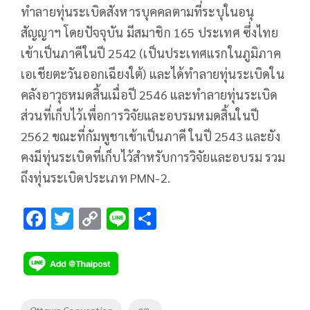
ทำลายทุ่นระเบิดสังหารบุคคลตามที่ระบุในอนุ
สัญญาฯ โดยปัจจุบัน มีสมาชิก 165 ประเทศ ซึ่งไทย
เข้าเป็นภาคีในปี 2542 (เป็นประเทศแรกในภูมิภาค
เอเชียตะวันออกเฉียงใต้) และได้ทำลายทุ่นระเบิดใน
คลังอาวุธหมดสิ้นเมื่อปี 2546 และทำลายทุ่นระเบิด
ส่วนที่เก็บไว้เพื่อการวิจัยและอบรมหมดสิ้นในปี
2562 ขณะที่กัมพูชาเข้าเป็นภาคี ในปี 2543 และยัง
คงมีทุ่นระเบิดที่เก็บไว้สำหรับการวิจัยและอบรม รวม
ถึงทุ่นระเบิดประเภท PMN-2.
F
T
C
Li
S
ac
wi
o
n
h
e
tt
p
e
ar
b
er
y
e
o
Li
Tags