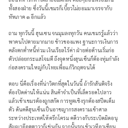
ทั้งสองฝ่าย ซึ่งวันนี้เขมรก็เบี้ยวไม่ยอมมาเจรจากับ
ทัพภาค ๑ อีกแล้ว
ถาม ทุกวันนี้ ฮุนเซน จนมุมลงทุกวัน คนเขมรรู้แล้วว่า
พาคนไปตายมากมาย ข้าวของแพง ฐานะการเงินการ
คลังตกต่ำหนี้ท่วม เงินเรียลไร้ค่า ฝ่ายต่อต้านเริ่มก่อ
ตัวปล่อยกระแสโจมตี ถึงจุดหนึ่งฮุนเซ็นก็ต้องทุ่มกำลัง
ก่อสงครามใหญ่กับไทยเพื่อแก้วิกฤตจนได้
ตอบ นี่คือเรื่องที่น่าวิตกที่สุดในวันนี้ ถ้ารักสันติจริง
ต้องปิดด่านให้แน่น สินค้าจำเป็นที่เล็ดรอดไปลาว
แล้วเข้าเขมรต้องถูกสกัด การทูตเชิงรุกต้องสปีดเต็ม
ตัว ดันคดีฮุนเซ็นเป็นอาชญากรสงครามเข้าศาล
ระหว่างประเทศให้ครึกโครม คดีวางกับระเบิดผิดอนุ
สัญญาอ๊อตตาวาก็เช่นกัน จากนั้นรุกเข้าเวทีอาเซียน