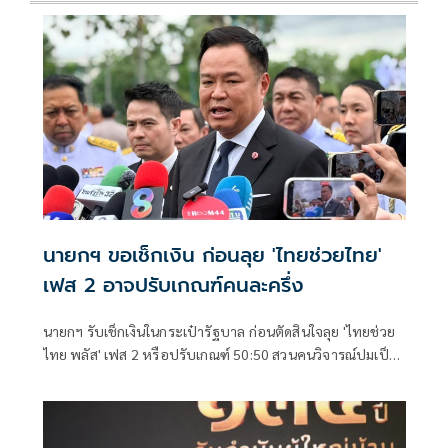
นายกฯ ขอเช็กเงิน ก่อนลุย 'ไทยช่วยไทย'
เฟส 2 อาจปรับเกณฑ์คนละครึ่ง
นายกฯ รับเช็กเงินในกระเป๋ารัฐบาล ก่อนตัดสินใจลุย 'ไทยช่วย
ไทย พลัส' เฟส 2 หรือปรับเกณฑ์ 50:50 สวนคนวิจารณ์ปมเป็น
ภาระประชาชน ชี้การค้า-จีดีพี พุ่งไม่พูดถึง ยันสถานะคลังยัง
แข็งแรง