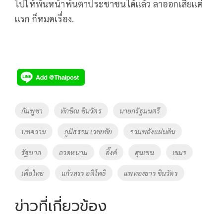
ไปให้พ้นหน้าพ้นตาประชาชนได้แล้ว ลาออกเสียแต่
แรก ก็หมดเรื่อง.
Tags
กัมพูชา
ทักษิณ ชินวัตร
นายกรัฐมนตรี
บทความ
ภูมิธรรม เวชยชัย
รวมพลังแผ่นดิน
รัฐบาล
ลวดหนาม
อิ๊งค์
ฮุนเซน
เขมร
เพื่อไทย
แก้วสรร อติโพธิ
แพทองธาร ชินวัตร
ข่าวที่เกี่ยวข้อง