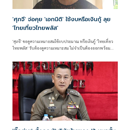
'ศุภจี' จ่อคุย 'เอกนิติ' ใช้งบหรือเงินกู้ ลุย
'ไทยเที่ยวไทยพลัส'
'ศุภจี' ขอดูความเหมาะสมใช้งบประมาณ หรือเงินกู้ 'ไทยเที่ยว
ไทยพลัส' รับต้องดูความเหมาะสม ไม่จำเป็นต้องออกพร้อม
'ไทยช่วยไทยพลัส'