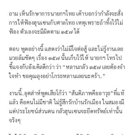
ถาม เห็นรักษาการนายกฯไทย เค้าบอกว่ากำลังจะสั่ง
การให้ฟ้องฮุนเซนกับศาลไทย เหตุเพราะถ้าทิ้งไว้ไม่
ฟ้อง ตัวเองจะมีผิดตาม ๑๕๗ ได้
ตอบ พูดอย่างนี้ แสดงว่าไม่มีใจต่อสู้ และไม่รู้งานเลย
มวยล้มชัดๆ เรื่อง ๑๕๗ นั้นเก็บไว้ให้ นายกฯ โทรไป
ชี้แจงกับอังเคิลดีกว่า ว่า “หลานกลัว ๑๕๗ เลยต้องจำ
ใจทำ ขอคุณลุงอย่าโกรธหลานเลยนะคร้า..”
งานนี้..อุตส่าห์พูดเสียโก้ว่า “สันติภาพคืออาวุธ”ที่แท้
แล้ว คือคนไม่มีชาติ ไม่รู้สึกรักบ้านรักเมือง ในสมองมี
แต่ประโยชน์ส่วนตน กลัวฮุนเซนจะยึดทรัพย์เท่านั้น
จริงๆ