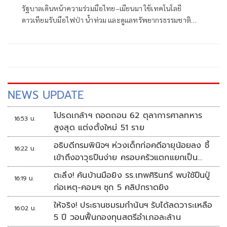
รัฐบาลเดินหน้าความร่วมมือไทย–เมียนมา ใช้เทคโนโลยี
ดาวเทียมรับมือไฟป่า น้ำท่วม และดูแลทรัพยากรธรรมชาติ
ชายแดน ยกระดับการจัดการภัยพิบัติและสิ่งแวดล้อมร่วมกัน
NEWS UPDATE
โปรดเกล้าฯ ถอดถอน 62 ตุลาการศาลทหาร
16:53 น.
สูงสุด แต่งตั้งใหม่ 51 ราย
อธิบดีกรมพินิจฯ ห่วงเด็กก่อคดีอายุน้อยลง ชี้
16:22 น.
เข้าถึงอาวุธปืนง่าย ครอบครัวแตกแยกเป็น
ชนวนสำคัญ
ตะลึง! ค้นบ้านมือยิง รร.เทพศิรินทร์ พบใช้ปืนปู่
16:19 น.
ก่อเหตุ-คอมฯ ซุก 5 คลิปกราดยิง
ให้จริง! ประธานชมรมกำนันฯ รับได้ลดวาระเหลือ
16:02 น.
5 ปี วอนฟื้นกองทุนสตรีอำเภอละล้าน