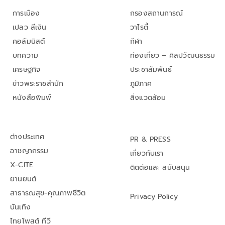
การเมือง
กรองสถานการณ์
เปลว สีเงิน
วาไรตี้
คอลัมนิสต์
กีฬา
บทความ
ท่องเที่ยว – ศิลปวัฒนธรรม
เศรษฐกิจ
ประชาสัมพันธ์
ข่าวพระราชสำนัก
ภูมิภาค
หนังสือพิมพ์
สิ่งแวดล้อม
ต่างประเทศ
PR & PRESS
อาชญากรรม
เกี่ยวกับเรา
X-CITE
ติดต่อและ สนับสนุน
ยานยนต์
สาธารณสุข-คุณภาพชีวิต
Privacy Policy
บันเทิง
ไทยโพสต์ ทีวี