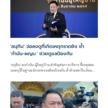
'อนุทิน' จ่อลงดูที่เกิดเหตุกราดยิง ย้ำ
'กำนัน-ผญบ.' ช่วยดูแลป้องกัน
'อนุทิน' ยกกำนัน-ผู้ใหญ่บ้าน สำคัญต่อการบริหาร ชี้เหตุสลด
นนทบุรีในฐานะนักปกครองต้องป้องกัน ย้ำห้ามพกปืน ล้อม
คอกแล้วแต่ยังเล็ดลอดได้ ขอร่วมมือดูแลพื้นที่เข้ม เตรียมรุดลงดู
ที่เกิดเหตุ