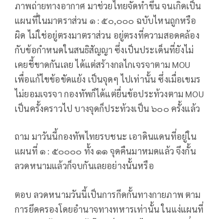
ภาพถ่ายทางอากาศ มาช่วยไทยจัดทำขึ้น จนเกิดเป็น
แผนที่ในมาตราส่วน ๑ : ๕๐,๐๐๐ ฉบับไหนถูกหรือ
ผิด ไม่ใช่อยู่ตรงมาตราส่วน อยู่ตรงที่ความสอดคล้อง
กับข้อกำหนดในสนธิสัญญา ซึ่งเป็นประเด็นที่ยังไม่
เคยชี้ขาดกันเลย ได้แต่สร้างกลไกเจรจาตาม MOU
เพื่อแก้ไขข้อขัดแย้ง เป็นจุดๆ ไปเท่านั้น ซึ่งเมื่อเขมร
ไม่ยอมเจรจา กองทัพก็ได้แต่ยื่นข้อประท้วงตาม MOU
เป็นครั้งคราวไป บางจุดก็ประท้วงเป็น ๖๐๐ ครั้งแล้ว
ถาม มาวันนี้กองทัพไทยรบชนะ เอาดินแดนที่อยู่ใน
แผนที่ ๑ : ๕๐๐๐๐ ทั้ง ๑๑ จุดคืนมาหมดแล้ว จึงกั้น
ลวดหนามแล้วก็จบกันเลยอย่างนั้นหรือ
ตอบ ลวดหนามวันนี้เป็นการกีดกั้นทางกายภาพ ตาม
การยึดครองโดยอำนาจทางทหารเท่านั้น ในแง่แผนที่