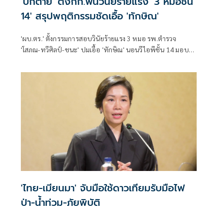
'บิ๊กต่าย' ตั้งกก.ฟันวินัยร้ายแรง '3 หมอชั้น
14' สรุปพฤติกรรมชัดเอื้อ 'ทักษิณ'
'ผบ.ตร.' ตั้งกรรมการสอบวินัยร้ายแรง 3 หมอ รพ.ตำรวจ
'โสภณ-ทวีศิลป์-ชนะ' ปมเอื้อ 'ทักษิณ' นอนวีไอพีชั้น 14 มอบ
หมาย 'พล.ต.อ.อิทธิพล' นั่งประธาน เร่งสรุปโดยเร็ว
'ไทย-เมียนมา' จับมือใช้ดาวเทียมรับมือไฟ
ป่า-น้ำท่วม-ภัยพิบัติ