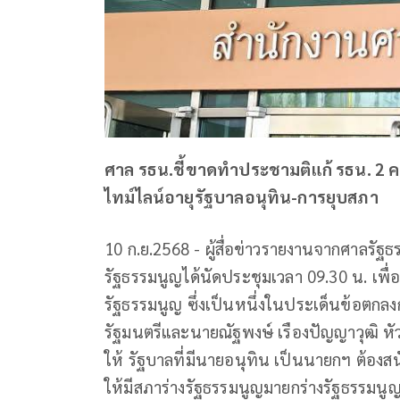
ศาล รธน.ชี้ขาดทำประชามติแก้ รธน. 2 ครั้งห
ไทม์ไลน์อายุรัฐบาลอนุทิน-การยุบสภา
10 ก.ย.2568 - ผู้สื่อข่าวรายงานจากศาลรัฐธร
รัฐธรรมนูญได้นัดประชุมเวลา 09.30 น. เพื่อ
รัฐธรรมนูญ ซึ่งเป็นหนึ่งในประเด็นข้อตกลง
รัฐมนตรีและนายณัฐพงษ์ เรืองปัญญาวุฒิ 
ให้ รัฐบาลที่มีนายอนุทิน เป็นนายกฯ ต้องส
ให้มีสภาร่างรัฐธรรมนูญมายกร่างรัฐธรรมนูญ