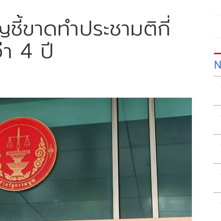
ญชี้ขาดทำประชามติกี่
่า 4 ปี
N