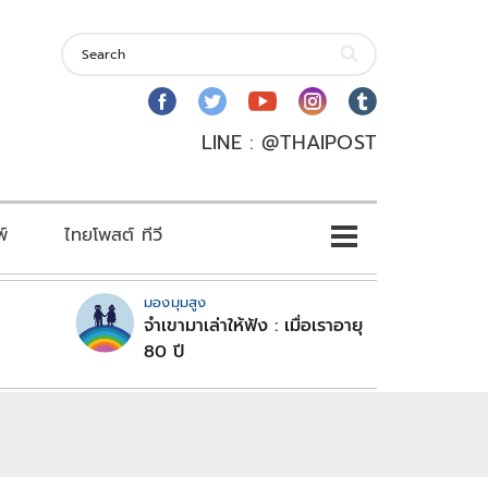
LINE : @THAIPOST
พ์
ไทยโพสต์ ทีวี
มองมุมสูง
จำเขามาเล่าให้ฟัง : เมื่อเราอายุ
80 ปี