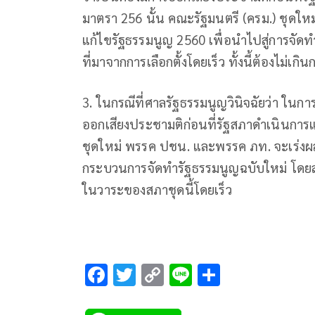
มาตรา 256 นั้น คณะรัฐมนตรี (ครม.) ชุดให
แก้ไขรัฐธรรมนูญ 2560 เพื่อนำไปสู่การจัด
ที่มาจากการเลือกตั้งโดยเร็ว ทั้งนี้ต้องไม่เก
3. ในกรณีที่ศาลรัฐธรรมนูญวินิจฉัยว่า ในกา
ออกเสียงประชามติก่อนที่รัฐสภาดำเนินการ
ชุดใหม่ พรรค ปชน. และพรรค ภท. จะเร่งผลัก
กระบวนการจัดทำรัฐธรรมนูญฉบับใหม่ โดยสมา
ในวาระของสภาชุดนี้โดยเร็ว
F
T
C
Li
S
ac
wi
o
n
h