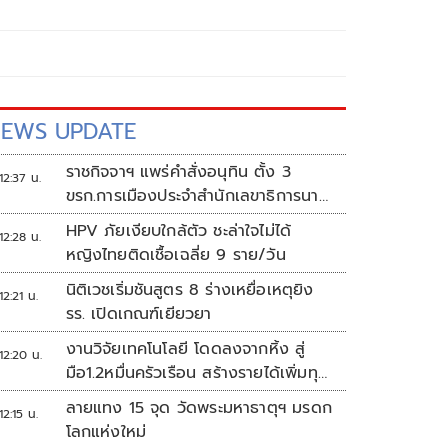
EWS UPDATE
ราชกิจจาฯ แพร่คำสั่งอนุทิน ตั้ง 3
12:37 น.
ขรก.การเมืองประจำสำนักเลขาธิการนา
ยกฯ
HPV ภัยเงียบใกล้ตัว ชะล่าใจไม่ได้
12:28 น.
หญิงไทยติดเชื้อเฉลี่ย 9 ราย/วัน
นิติเวชเริ่มชันสูตร 8 ร่างเหยื่อเหตุยิง
12:21 น.
รร. เปิดเกณฑ์เยียวยา
งานวิจัยเทคโนโลยี โดดลงจากหิ้ง สู่
12:20 น.
มือ1.2หมื่นครัวเรือน สร้างรายได้เพิ่มทุก
เดือน
ลายแทง 15 จุด วัดพระมหาธาตุฯ มรดก
12:15 น.
โลกแห่งใหม่