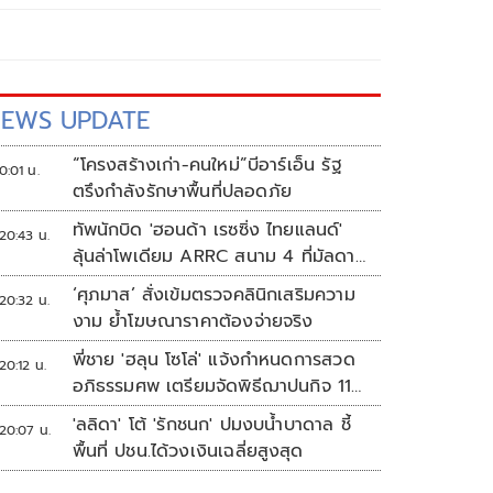
EWS UPDATE
“โครงสร้างเก่า-คนใหม่”บีอาร์เอ็น รัฐ
0:01 น.
ตรึงกำลังรักษาพื้นที่ปลอดภัย
ทัพนักบิด 'ฮอนด้า เรซซิ่ง ไทยแลนด์'
20:43 น.
ลุ้นล่าโพเดียม ARRC สนาม 4 ที่มัลดาลิ
กา
‘ศุภมาส’ สั่งเข้มตรวจคลินิกเสริมความ
20:32 น.
งาม ย้ำโฆษณาราคาต้องจ่ายจริง
พี่ชาย 'ฮลุน โซโล่' แจ้งกำหนดการสวด
20:12 น.
อภิธรรมศพ เตรียมจัดพิธีฌาปนกิจ 11
ส.ค.
'ลลิดา' โต้ 'รักชนก' ปมงบน้ำบาดาล ชี้
20:07 น.
พื้นที่ ปชน.ได้วงเงินเฉลี่ยสูงสุด