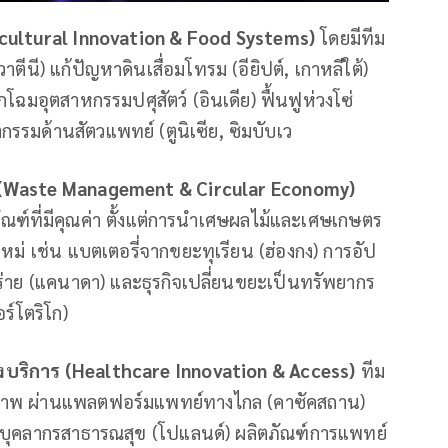
cultural Innovation & Food Systems)
โดยมีทีม
ตีนี) แก้ปัญหาดินเสื่อมโทรม (อียิปต์, เกาหลีใต้)
โฉมอุตสาหกรรมปศุสัตว์ (อินเดีย) ฟื้นฟูห่วงโซ่
รรมด้านสัตวแพทย์ (ตูนิเซีย, ซิมบับเว
(
Waste Management & Circular Economy)
ัณฑ์ที่มีคุณค่า ตั้งแต่การนำเศษผลไม้และเศษเกษตร
ใหม่ เช่น แบตเตอรี่จากขยะทุเรียน (ฮ่องกง) การอัป
ร่าย (แคนาดา) และธุรกิจเปลี่ยนขยะเป็นทรัพยากร
ร์โตริโก)
บริการ (
Healthcare Innovation & Access)
ทีม
ยภาพ ผ่านแพลตฟอร์มแพทย์ทางไกล (คาซัคสถาน)
นุนบุคลากรสาธารณสุข (โปแลนด์) ผลิตภัณฑ์การแพทย์