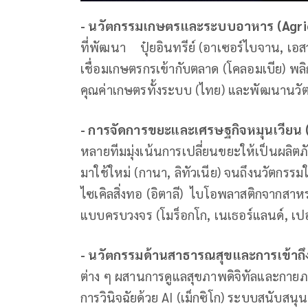
- นวัตกรรมเกษตรและระบบอาหาร (
Agri
ที่พัฒนา ปุ๋ยอินทรีย์ (อาเซอร์ไบจาน, เอสวา
เชื่อมเกษตรกรเข้ากับตลาด (โคลอมเบีย) พลิก
คุณค่าเกษตรทั้งระบบ (ไทย) และพัฒนานวัตก
- การจัดการขยะและเศรษฐกิจหมุนเวียน 
หลายทีมมุ่งเน้นการเปลี่ยนขยะให้เป็นผลิตภ
มาใช้ใหม่ (กานา, ลิทัวเนีย) จนถึงนวัตกรรม
ไซเคิลสิ่งทอ (อิตาลี) ไบโอพลาสติกจากสาห
แบบครบวงจร (โมร็อกโก, เนเธอร์แลนด์, เปอ
- นวัตกรรมด้านสาธารณสุขและการเข้าถึง
ต่าง ๆ ผสานการดูแลสุขภาพดิจิทัลและกา
การวินิจฉัยด้วย AI (เม็กซิโก) ระบบสนับส