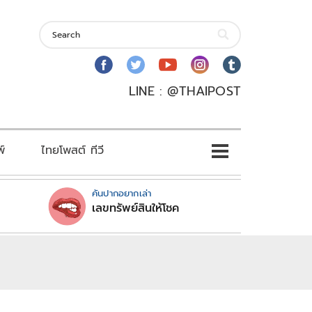
LINE : @THAIPOST
พ์
ไทยโพสต์ ทีวี
คันปากอยากเล่า
เลขทรัพย์สินให้โชค