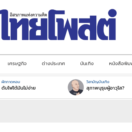
เศรษฐกิจ
ต่างประเทศ
บันเทิง
หนังสือพิม
ผักกาดหอม
วิสามัญบันเทิง
ดับไฟใต้มันไม่ง่าย
สุภาพบุรุษผู้อาวุโส?