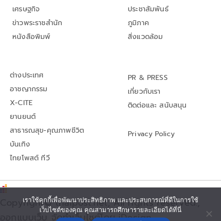
เศรษฐกิจ
ประชาสัมพันธ์
ข่าวพระราชสำนัก
ภูมิภาค
หนังสือพิมพ์
สิ่งแวดล้อม
ต่างประเทศ
PR & PRESS
อาชญากรรม
เกี่ยวกับเรา
X-CITE
ติดต่อและ สนับสนุน
ยานยนต์
สาธารณสุข-คุณภาพชีวิต
Privacy Policy
บันเทิง
ไทยโพสต์ ทีวี
เราใช้คุกกี้เพื่อพัฒนาประสิทธิภาพ และประสบการณ์ที่ดีในการใช้
Copyright© thaipost.net, All rights reserved.,
เว็บไซต์ของคุณ คุณสามารถศึกษารายละเอียดได้ที่นี่
ออกแบบเว็บ จัดทำเว็บไซต์โดย iDesign