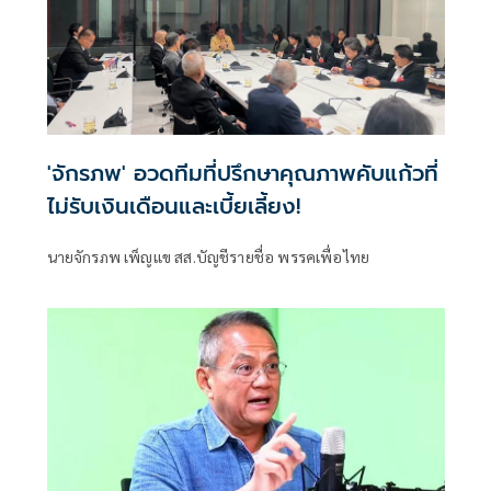
'จักรภพ' อวดทีมที่ปรึกษาคุณภาพคับแก้วที่
ไม่รับเงินเดือนและเบี้ยเลี้ยง!
นายจักรภพ เพ็ญแข สส.บัญชีรายชื่อ พรรคเพื่อไทย