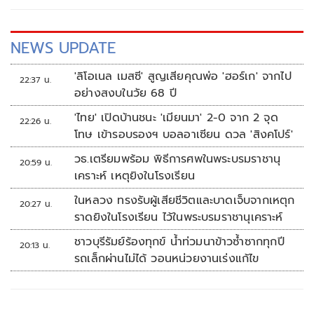
NEWS UPDATE
'ลิโอเนล เมสซี' สูญเสียคุณพ่อ 'ฮอร์เก' จากไป
22:37 น.
อย่างสงบในวัย 68 ปี
'ไทย' เปิดบ้านชนะ 'เมียนมา' 2-0 จาก 2 จุด
22:26 น.
โทษ เข้ารอบรองฯ บอลอาเซียน ดวล 'สิงคโปร์'
วธ.เตรียมพร้อม พิธีการศพในพระบรมราชานุ
20:59 น.
เคราะห์ เหตุยิงในโรงเรียน
ในหลวง ทรงรับผู้เสียชีวิตและบาดเจ็บจากเหตุก
20:27 น.
ราดยิงในโรงเรียน ไว้ในพระบรมราชานุเคราะห์
ชาวบุรีรัมย์ร้องทุกข์ น้ำท่วมนาข้าวซ้ำซากทุกปี
20:13 น.
รถเล็กผ่านไม่ได้ วอนหน่วยงานเร่งแก้ไข