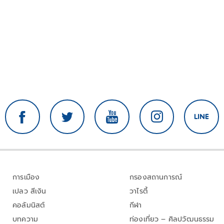
การเมือง
กรองสถานการณ์
เปลว สีเงิน
วาไรตี้
คอลัมนิสต์
กีฬา
บทความ
ท่องเที่ยว – ศิลปวัฒนธรรม