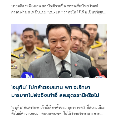
นายอดิศร เพียงเกษ สส.บัญชีรายชื่อ พรรคเพื่อไทย โพสต์
กลอนผ่าน X เหน็บแนม "2น.-1พ." ว่า สุขใด ได้เห็น เป็นขวัญตา
ยากจะพรร
'อนุทิน' ไม่กล้าตอบแทน พท.จะรักษา
มารยาทไม่ส่งชิงเก้าอี้ สส.อุดรธานีหรือไม่
'อนุทิน' ยันส่งรักษาเก้าอี้เลือกตั้งซ่อม อุดรฯ เขต 3 ชี้สนามเลือก
ตั้งไม่มีคำว่านอนมา ตอบแทนพท. ไม่ได้ว่าจะรักษามารยาท