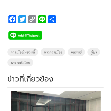
F
T
C
Li
S
ac
wi
o
n
h
e
tt
p
e
ar
b
er
y
e
o
Li
Tags
การเมืองไทยวันนี้
ข่าวการเมือง
จุลพันธ์
ผู้นำ
o
n
พรรคเพื่อไทย
k
k
ข่าวที่เกี่ยวข้อง