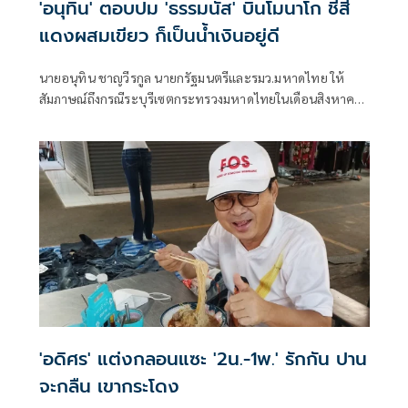
'อนุทิน' ตอบปม 'ธรรมนัส' บินโมนาโก ชี้สี
แดงผสมเขียว ก็เป็นน้ำเงินอยู่ดี
นายอนุทิน ชาญวีรกูล นายกรัฐมนตรีและรมว.มหาดไทย ให้
สัมภาษณ์ถึงกรณีระบุรีเซตกระทรวงมหาดไทยในเดือนสิงหาคม
จะเริ่มต้น ด้วยการโยกย้ายใช่หรือไม่ ว่า
'อดิศร' แต่งกลอนแซะ '2น.-1พ.' รักกัน ปาน
จะกลืน เขากระโดง