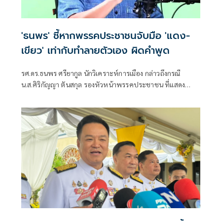
'ธนพร' ชี้หากพรรคประชาชนจับมือ 'แดง-
เขียว' เท่ากับทำลายตัวเอง ผิดคำพูด
รศ.ดร.ธนพร ศรียากูล นักวิเคราะห์การเมือง กล่าวถึงกรณี
น.ส.ศิริกัญญา ตันสกุล รองหัวหน้าพรรคประชาชน ที่แสดง
ความเห็นว่าหากเกิดการจัดตั้งรัฐบาลระหว่างพรรคเพื่อไทยกับ
พรรคภูมิใจไทย ก็จำเป็นต้องพูดคุยกับพรรคประชาชนด้วยว่า