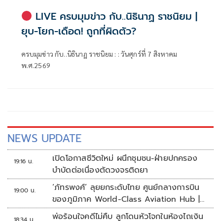
LIVE ครบมุมข่าว กับ..นิธินาฏ ราชนิยม |
ยุบ-โยก-เดือด! ถูกที่ผิดตัว?
ครบมุมข่าว กับ..นิธินาฏ ราชนิยม : : วันศุกร์ที่ 7 สิงหาคม
พ.ศ.2569
NEWS UPDATE
เปิดโอกาสชีวิตใหม่ ผนึกชุมชน-ฝ่ายปกครอง
19:16 น.
บำบัดต่อเนื่องตัดวงจรติดยา
‘ภัทรพงศ์’ ลุยยกระดับไทย ศูนย์กลางการบิน
19:00 น.
ของภูมิภาค World-Class Aviation Hub |
ห้องข่าวไทยโพสต์สุดสัปดาห์
พ่อร้อนใจคดีไม่คืบ ลูกโดนหัวโจกในห้องไถเงิน
18:34 น.