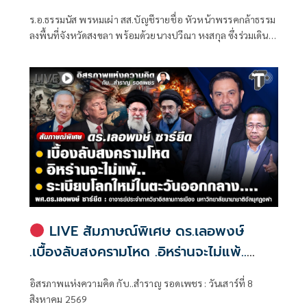
ร.อ.ธรรมนัส พรหมเผ่า สส.บัญชีรายชื่อ หัวหน้าพรรคกล้าธรรม
ลงพื้นที่จังหวัดสงขลา พร้อมด้วยนางปวีณา หงสกุล ซึ่งร่วมเดิน
ทางมาด้วย เพื่อพบปะนายเดชอิศม์ ขาวทอง และสมาชิกพรรค
ณ ที่ทำการนายเดชอิศม์ โดยมีการประชุมหารือแนวทางการ
ทำงานและขับเคลื่อนนโยบายในพื้นที่ ก่อนเดินทางต่อไปยัง
จังหวัดพัทลุง
LIVE สัมภาษณ์พิเศษ ดร.เลอพงษ์
.เบื้องลับสงครามโหด .อิหร่านจะไม่แพ้..
.ระเบียบโลกใหม่ในตะวันออกกลาง…. |
อิสรภาพแห่งความคิด กับ..สำราญ รอดเพชร : วันเสาร์ที่ 8
อิสรภาพแห่งความคิด กับ..สำราญ รอด
สิงหาคม 2569