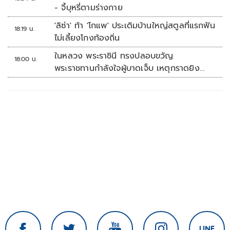
- จี้บุหรี่ตามร่างกาย
'ลิซ่า' ท้า 'โกแพ' ประเดิมบ้านใหญ่สตูลที่แรกฟัน
18:19 น.
ไม่เลี้ยงโกงท้องถิ่น
ในหลวง พระราชินี ทรงปลอบขวัญ
18:00 น.
พระราชทานกำลังใจผู้บาดเจ็บ เหตุกราดยิง
รร.เทพศิรินทร์นนทบุรี