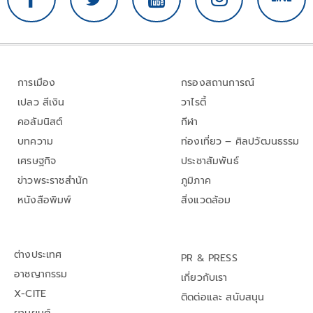
การเมือง
กรองสถานการณ์
เปลว สีเงิน
วาไรตี้
คอลัมนิสต์
กีฬา
บทความ
ท่องเที่ยว – ศิลปวัฒนธรรม
เศรษฐกิจ
ประชาสัมพันธ์
ข่าวพระราชสำนัก
ภูมิภาค
หนังสือพิมพ์
สิ่งแวดล้อม
ต่างประเทศ
PR & PRESS
อาชญากรรม
เกี่ยวกับเรา
X-CITE
ติดต่อและ สนับสนุน