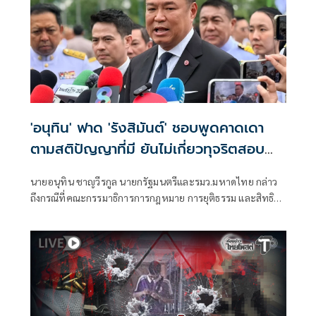
'อนุทิน' ฟาด 'รังสิมันต์' ชอบพูดคาดเดา
ตามสติปัญญาที่มี ยันไม่เกี่ยวทุจริตสอบ
ท้องถิ่น
นายอนุทิน ชาญวีรกูล นายกรัฐมนตรีและรมว.มหาดไทย กล่าว
ถึงกรณีที่คณะกรรมาธิการการกฎหมาย การยุติธรรม และสิทธิ
มนุษยชน สภาผู้แทนราษฎร ที่มี นายรังสิมันต์ โรม เป็นประธาน
กรรมาธิการ มีการอ้างชื่อนายกรัฐมนตรี เข้าไปเกี่ยวข้องกับการ
ทุจริตสอบท้องถิ่น