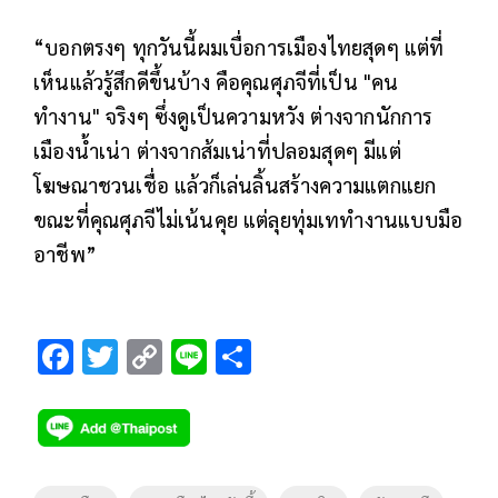
“บอกตรงๆ ทุกวันนี้ผมเบื่อการเมืองไทยสุดๆ แต่ที่
เห็นแล้วรู้สึกดีขึ้นบ้าง คือคุณศุภจีที่เป็น "คน
ทำงาน" จริงๆ ซึ่งดูเป็นความหวัง ต่างจากนักการ
เมืองน้ำเน่า ต่างจากส้มเน่าที่ปลอมสุดๆ มีแต่
โฆษณาชวนเชื่อ แล้วก็เล่นลิ้นสร้างความแตกแยก
ขณะที่คุณศุภจีไม่เน้นคุย แต่ลุยทุ่มเททำงานแบบมือ
อาชีพ”
F
T
C
Li
S
ac
wi
o
n
h
e
tt
p
e
ar
b
er
y
e