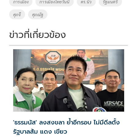
o
Li
Tags
การเมือง
การเมืองไทยวันนี้
ดร.นิว
รัฐมนตรี
o
n
ศุภจี
ศุภณัฐ
k
k
ข่าวที่เกี่ยวข้อง
'ธรรมนัส' ลงสงขลา ย้ำอีกรอบ ไม่มีดีลตั้ง
รัฐบาลส้ม แดง เขียว