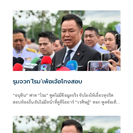
เพชร
รุมจวก‘โรม’เพ้อเจ้อโกงสอบ
“อนุทิน” ฟาด “โรม” พูดไม่มีข้อมูลจริง จับโยงให้เอี่ยวทุจริต
สอบท้องถิ่น ยันไม่มีหน้าที่ดูทีโออาร์ “วรศิษฎ์” ตอก พูดข้อเท็จ
จริงไม่ครบ