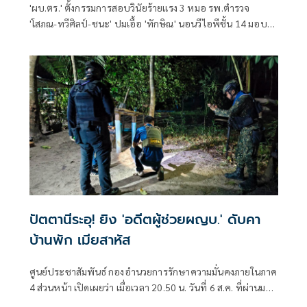
'ผบ.ตร.' ตั้งกรรมการสอบวินัยร้ายแรง 3 หมอ รพ.ตำรวจ
'โสภณ-ทวีศิลป์-ชนะ' ปมเอื้อ 'ทักษิณ' นอนวีไอพีชั้น 14 มอบ
หมาย 'พล.ต.อ.อิทธิพล' นั่งประธาน เร่งสรุปโดยเร็ว
ปัตตานีระอุ! ยิง 'อดีตผู้ช่วยผญบ.' ดับคา
บ้านพัก เมียสาหัส
ศูนย์ประชาสัมพันธ์ กองอำนวยการรักษาความมั่นคงภายในภาค
4 ส่วนหน้า เปิดเผยว่า เมื่อเวลา 20.50 น. วันที่ 6 ส.ค. ที่ผ่านมา
เกิดเหตุคนร้ายไม่ทราบจำนวนใช้อาวุธปืนลอบยิงนายรียะ