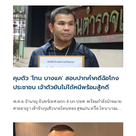
อาแว อดีตผู้ช่วยผู้ใหญ่บ้านหมู่ที่ 5
คุมตัว 'โทน บางแค' สอบปากคำคดีฉ้อโกง
ประชาชน เจ้าตัวยันไม่ได้หนีพร้อมสู้คดี
พ.ต.อ.จำนาญ จันทร์เทศ ผกก.4 บก.ปอศ. พร้อมกำลังนำหมาย
ศาลอาญา เข้าจับกุมตัวนายโทนทอง สุขแก่น หรือ โทน บางแค
เซียนพระชื่อดัง ข้อหา “ฉ้อโกงประชาชน” ที่บ้านพักย่าน
บางกรวย จ.นนทบุรี หลังจากช่วงกลางดึกของวันที่ 5 สิงหาคม ที่
ผ่านมาโทน บางแค ได้ไหวตัวทันหลบหนีออกจากบ้านพักก่อน