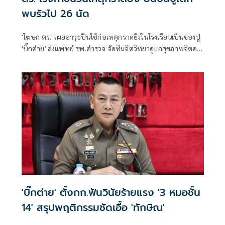
พบรัวไป 26 นัด
'โฆษก ตร.' เผยอาวุธปืนใช้ก่อเหตุกราดยิงในโรงเรียนเป็นของปู่
'บิ๊กต่าย' ส่งแพทย์ รพ.ตำรวจ จัดทีมจิตวิทยาดูแลสุขภาพจิตครู
นักเรียน ผู้ปกครอง
'บิ๊กต่าย' ตั้งกก.ฟันวินัยร้ายแรง '3 หมอชั้น
14' สรุปพฤติกรรมชัดเอื้อ 'ทักษิณ'