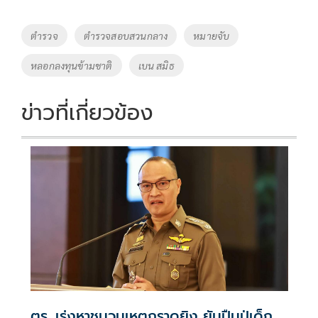
Tags
ตำรวจ
ตำรวจสอบสวนกลาง
หมายจับ
หลอกลงทุนข้ามชาติ
เบน สมิธ
ข่าวที่เกี่ยวข้อง
ตร. เร่งหาชนวนเหตุกราดยิง ยันปืนปู่เด็ก