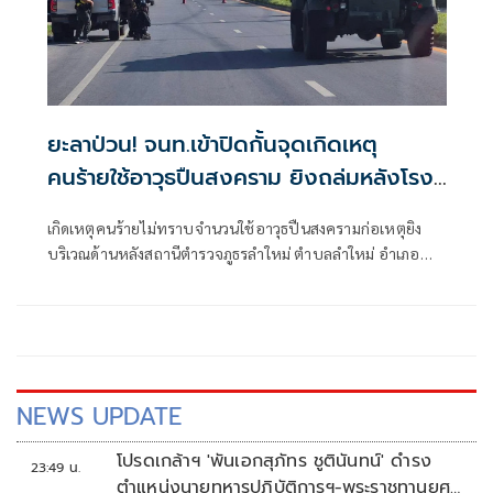
ยะลาป่วน! จนท.เข้าปิดกั้นจุดเกิดเหตุ
คนร้ายใช้อาวุธปืนสงคราม ยิงถล่มหลังโรง
พักลำใหม่
เกิดเหตุคนร้ายไม่ทราบจำนวนใช้อาวุธปืนสงครามก่อเหตุยิง
บริเวณด้านหลังสถานีตำรวจภูธรลำใหม่ ตำบลลำใหม่ อำเภอ
เมืองยะลา จังหวัดยะลา
NEWS UPDATE
โปรดเกล้าฯ 'พันเอกสุภัทร ชูตินันทน์' ดำรง
23:49 น.
ตำแหน่งนายทหารปฏิบัติการฯ-พระราชทานยศ