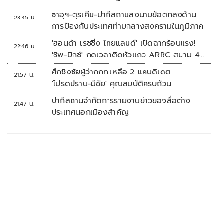
'พลตรี'
ซาอุฯ-ตุรเคีย-ปากีสถานลงนามข้อตกลงด้าน
23:45 น.
การป้องกันประเทศท่ามกลางสงครามในภูมิภาค
'ฮอนด้า เรซซิ่ง ไทยแลนด์' เปิดฉากร้อนแรง!
22:46 น.
'ชิพ-มิกซ์' กดเวลาติดหัวแถว ARRC สนาม 4
ที่มัลดาลิกา
ศึกชิงชัยผู้ว่ากกท.เหลือ 2 แคนดิเดต
21:57 น.
'โปรดปราน-มีชัย' คุณสมบัติครบถ้วน
ปากีสถานจำกัดการรายงานข่าวของสื่อต่าง
21:47 น.
ประเทศนอกเมืองสำคัญ