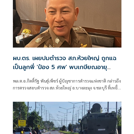
ที่เจ้าหน้าที่จะเข้าปฏิบัติการในช่วงเช้าของวันนี้ (6ส.ค.)
ผบ.ตร. เผยปมตำรวจ สภ.ห้วยใหญ่ ถูกแฉ
เป็นลูกพี่ 'ป๋อง 5 ศพ' พบเกษียณอายุ
ตั้งแต่ปี 57
พล.ต.อ.กิตติ์รัฐ พันธุ์เพ็ชร์ ผู้บัญชาการตำรวจแห่งชาติ กล่าวถึง
การตรวจสอบตำรวจ สภ.ห้วยใหญ่ อ.บางละมุง จ.ชลบุรี ที่เหยื่อ
ซึ่งถูกนายป๋อง ผู้ต้องหาคดีฆาตกรรม 5 ศพ ข่มขืนและข่มขู่ออก
มาระบุว่า นายป๋องเป็นเด็กเดินยาของตำรวจ สภ.ห้วยใหญ่