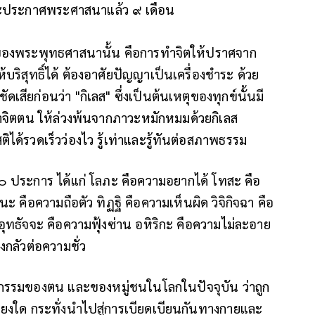
ละประกาศพระศาสนาแล้ว ๙ เดือน
ยของพระพุทธศาสนานั้น คือการทำจิตให้ปราศจาก
บริสุทธิ์ได้ ต้องอาศัยปัญญาเป็นเครื่องชำระ ด้วย
ดเสียก่อนว่า "กิเลส" ซึ่งเป็นต้นเหตุของทุกข์นั้นมี
ษาจิตตน ให้ล่วงพ้นจากภาวะหมักหมมด้วยกิเลส
ิได้รวดเร็วว่องไว รู้เท่าและรู้ทันต่อสภาพธรรม
 ๑๐ ประการ ได้แก่ โลภะ คือความอยากได้ โทสะ คือ
คือความถือตัว ทิฏฐิ คือความเห็นผิด วิจิกิจฉา คือ
ุทธัจจะ คือความฟุ้งซ่าน อหิริกะ คือความไม่ละอาย
กลัวต่อความชั่ว
ฤติกรรมของตน และของหมู่ชนในโลกในปัจจุบัน ว่าถูก
พียงใด กระทั่งนำไปสู่การเบียดเบียนกันทางกายและ