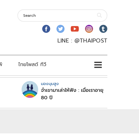
LINE : @THAIPOST
พ์
ไทยโพสต์ ทีวี
มองมุมสูง
จำเขามาเล่าให้ฟัง : เมื่อเราอายุ
80 ปี