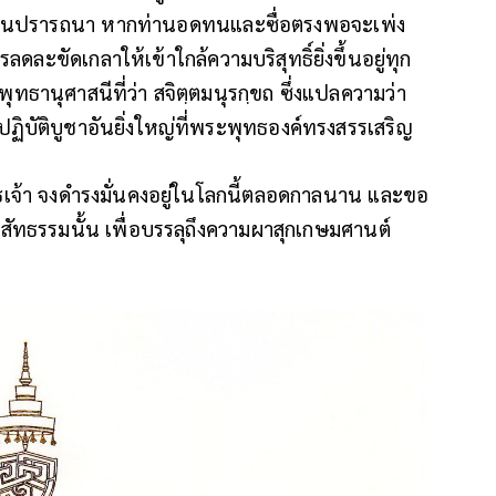
ิตล้วนปรารถนา หากท่านอดทนและซื่อตรงพอจะเพ่ง
ดละขัดเกลาให้เข้าใกล้ความบริสุทธิ์ยิ่งขึ้นอยู่ทุก
พุทธานุศาสนีที่ว่า สจิตฺตมนุรกฺขถ ซึ่งแปลความว่า
ฏิบัติบูชาอันยิ่งใหญ่ที่พระพุทธองค์ทรงสรรเสริญ
จ้า จงดำรงมั่นคงอยู่ในโลกนี้ตลอดกาลนาน และขอ
ัทธรรมนั้น เพื่อบรรลุถึงความผาสุกเกษมศานต์