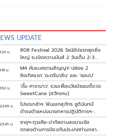
EWS UPDATE
808 Festival 2026 ไลน์อัปแรกสุดยิ่ง
1:24 น.
ใหญ่ ระเบิดความมันส์ 2 วันเต็ม 2-3
ต.ค.นี้
M4 คัมแบคตามสัญญา! ปล่อย 2
1:16 น.
ซิงเกิลแรก 'อะดรีนาลีน' และ 'ชอบU'
'ดั๊ม คาราบาว' รวมเพื่อนวัยมัธยมตั้งวง
1:02 น.
SweetCane (สวีทเคน)
โปรดเกล้าฯ 'พันเอกสุภัทร ชูตินันทน์'
23:49 น.
ดำรงตำแหน่งนายทหารปฏิบัติการฯ-
พระราชทานยศ 'พลตรี'
ซาอุฯ-ตุรเคีย-ปากีสถานลงนามข้อ
23:45 น.
ตกลงด้านการป้องกันประเทศท่ามกลาง