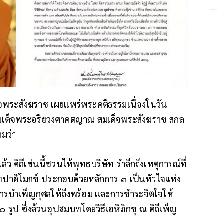
็จพระสังฆราช เผยแพร่พระคติธรรมเ
นื่องในวัน
สมเด็จพระอริยวงศาคตญาณ สมเด็จพระสังฆราช สกล
มว่า
ว ดิถีเช่นนี้ชวนให้พุทธบริษัท รำลึกถึงเหตุการณ์ที่
ปาติโมกข์ ประกอบด้วยหลักการ ๓ เป็นหัวใจแห่ง
ารบำเพ็ญกุศลให้ถึงพร้อม และการชำระจิตใจให้
ูป ซึ่งล้วนอุปสมบทโดยวิธีเอหิภิกขุ ณ ดิถีเพ็ญ