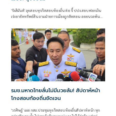
'รังสิมันต์' ลุยสอบทุจริตสอบท้องถิ่น ต่อ จี้ ปปง.สอบฟอกเงิน
เร่งอายัดทรัพย์สิน ถามฝ่ายการเมืองถูกตัดตอน-ลอยนวลพ้นผิด
เหน็บ 'อนุทิน' รับแต่ชอบ ไม่รู้ในอนาคตมาตรการป้องกันจะ
รัดกุมหรือไม่
รมช.มหาดไทยลั่นไม่มีมวยล้ม! สัปดาห์หน้า
โกงสอบท้องถิ่นชัดเจน
'วรศิษฎ์' เผย กสถ.ประชุมทุจริตสอบท้องถิ่นสัปดาห์หน้า ทุก