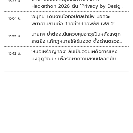
16:37 น.
Hackathon 2026 ดัน ‘Privacy by Design
for all’ สู่โซลูชันคุ้มครองข้อมูลส่วนบุคคลที่
'อนุทิน' เดินงานโอทอปศิลปาชีพ บอกจะ
16:04 น.
ใช้ได้จริง
พยายามสานต่อ 'ไทยช่วยไทยพลัส เฟส 2'
นายกฯ ย้ำต้องเน้นควบคุมอาวุธปืนหลังเหตุก
15:55 น.
ราดยิง แก้กฎหมายให้เข้มงวด ตั้งด่านตรวจ
เพิ่ม
'หมอเหรียญทอง' ลั่นเป็นจอมเผด็จการแห่ง
15:42 น.
มงกุฎวัฒนะ เพื่อรักษาความสงบปลอดภัย
ภายในรพ.