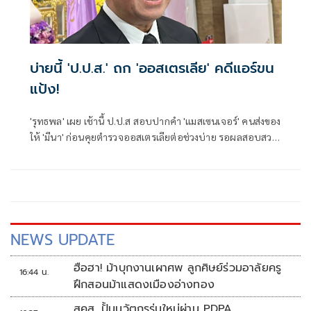
บ่ายนี้ 'ป.ป.ส.' ถก 'ออสเตรเลีย' คดีแอร์ขน
แป้ง!
'รุทธพล' เผย เช้านี้ ป.ป.ส สอบปากคำ 'แมสเซนเจอร์' คนส่งของ
ให้ 'มีนา' ก่อนคุยตำรวจออสเตรเลียต่อช่วงบ่าย รอผลสอบสวน
เพจ 'แป้งที่แปลว่าแป้ง - Rose' ไม่ชัดเป็นขบวนการหรือไม่
NEWS UPDATE
ฮือฮา! ม้าบุกงานเผาศพ ลูกศิษย์ร่วมอาลัยครู
16:44 น.
ฝึกสอนม้าแสดงเมืองอ่างทอง
สคส. ปั้นนวัตกรรุ่นใหม่ผ่าน PDPA