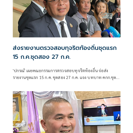
ส่งรายงานตรวจสอบทุจริตท้องถิ่นชุดแรก
15 ก.ค.ชุดสอง 27 ก.ค.
'ปกรณ์' เผยคณะกรรมการตรวจสอบทุจริตท้องถิ่น จ่อส่ง
รายงานชุดแรก 15 ก.ค. ชุดสอง 27 ก.ค. แจง บทบาท คกก.ชุดนี้
คล้ายชุด 'วิชา' เสนอแนะ-ปิดช่องโหว่-ส่งนายกฯสั่งการ ลุย
เอาผิดจริยธรรมปิดทางเข้าการเมือง