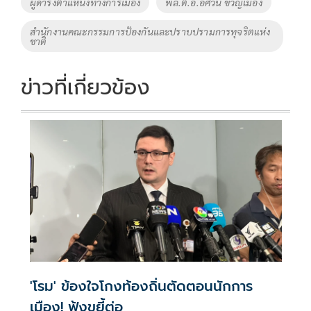
ผู้ดำรงตำแหน่งทางการเมือง
พล.ต.อ.อัศวิน ขวัญเมือง
สำนักงานคณะกรรมการป้องกันและปราบปรามการทุจริตแห่ง
ชาติ
ข่าวที่เกี่ยวข้อง
'โรม' ข้องใจโกงท้องถิ่นตัดตอนนักการ
เมือง! ฟุ้งขยี้ต่อ