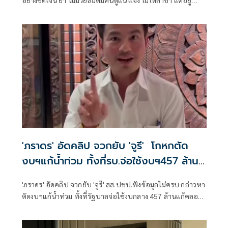
อย่างชัดเจน ย้ำ ไม่มวยล้มต้มคนดูแน่ แจง ไม่ได้ล่าช้า แต่อยู่
ระหว่างขั้นตอน ชี้ตัวเลขคนโกง ป.ป.ช. มากกว่า เหตุมีบางเรื่อง
ยังไม่เห็น
'ภราดร' อัดคลิป​ จวกยับ​ 'จูรี​' ​ โกหกตัด
งบฯแก้น้ำท่วม ทั้งที่รบ.จ่อใช้งบฯ457 ล้าน​
แก้คลองร.1
'ภราดร' อัดคลิป​ จวกยับ​ 'จูรี​' สส.ปชป.ฟังข้อมูลไม่ครบ​ กล่าวหา
ตัดงบฯแก้น้ำท่วม​ ทั้งที่รัฐบาลจ่อใช้งบกลาง​ 457 ล้าน​แก้คลอง
ร.1 ให้เสร็จในต.ค.นี้ก่อนหน้าน้ำ​ ย้อนให้ไปคุย 'นายกฯแป้น'
ทำไมไร้แผนแก้น้ำท่วม​ เขียนขอ 'ห้องเรียนอัจฉริยะ​ -​ เจ็ตสกี'