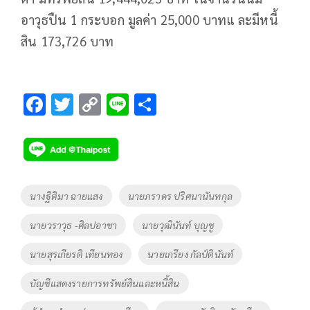
อาวุธปืน 1 กระบอก มูลค่า 25,000 บาทแ ละมีหนี้
สิน 173,726 บาท
F
T
C
Li
S
ac
wi
o
n
h
e
tt
p
e
ar
b
er
y
e
o
Li
Tags
นางฐิติมา ฉายแสง
นายภราดร ปริศนานันทกุล
o
n
นายวราวุธ -ศิลปอาชา
นายวุฒินันท์ บุญชู
k
k
นายสุรเกียรติ เทียนทอง
นายเกรียง กัลป์ตินันท์
บัญชีแสดงรายการทรัพย์สินและหนี้สิน