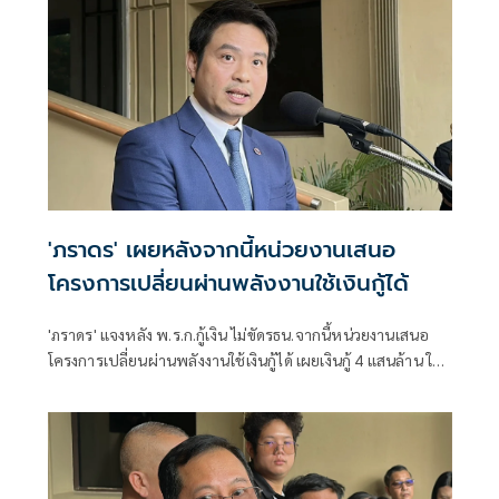
พร้อมถามงบสะสมเทศบาลเหลือ​ 200 ล้านเก็บไว้ทำไม​ ซัด 'คน
เก่งไม่กลัว​ กลัวคนโกหกตีหน้าเศร้าเล่าความเท็จ'
'ภราดร' เผยหลังจากนี้หน่วยงานเสนอ
โครงการเปลี่ยนผ่านพลังงานใช้เงินกู้ได้
'ภราดร' แจงหลัง พ.ร.ก.กู้เงิน ไม่ขัดรธน.จากนี้หน่วยงานเสนอ
โครงการเปลี่ยนผ่านพลังงานใช้เงินกู้ได้ เผยเงินกู้ 4 แสนล้าน ใช้
แล้ว 1.7 แสนล้าน รอ ก.คลังประเมินสถานการณ์คลอดมาตรการ
กระตุ้นเศรษฐกิจ