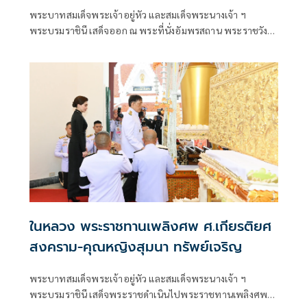
พระบาทสมเด็จพระเจ้าอยู่หัว และสมเด็จพระนางเจ้า ฯ
พระบรมราชินี เสด็จออก ณ พระที่นั่งอัมพรสถาน พระราชวัง
ดุสิต พระราชทานพระบรมราชวโรกาสให้ คณะบุคคลต่าง ๆ
เฝ้าทูลละอองธุลีพระบาท ตามลำดับดังนี้
ในหลวง พระราชทานเพลิงศพ ศ.เกียรติยศ
สงคราม-คุณหญิงสุมนา ทรัพย์เจริญ
พระบาทสมเด็จพระเจ้าอยู่หัว และสมเด็จพระนางเจ้า ฯ
พระบรมราชินี เสด็จพระราชดำเนินไปพระราชทานเพลิงศพ