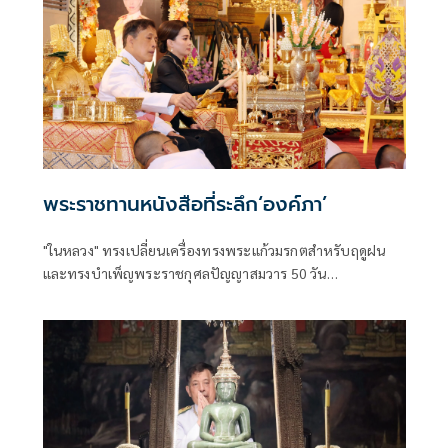
พระราชทานหนังสือที่ระลึก‘องค์ภา’
"ในหลวง" ทรงเปลี่ยนเครื่องทรงพระแก้วมรกตสำหรับฤดูฝน
และทรงบำเพ็ญพระราชกุศลปัญญาสมวาร 50 วัน
พระราชทาน “เจ้าฟ้าพัชรกิติยาภาฯ” พร้อมพระราชทาน
หนังสือที่ระลึก 50 วัน แก่ผู้เข้าร่วมพิธี