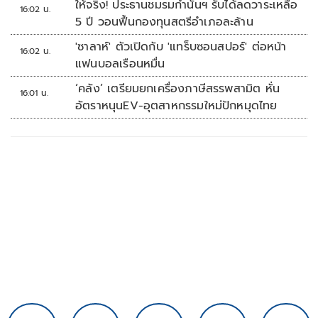
ให้จริง! ประธานชมรมกำนันฯ รับได้ลดวาระเหลือ
16:02 น.
5 ปี วอนฟื้นกองทุนสตรีอำเภอละล้าน
'ซาลาห์' ตัวเปิดกับ 'แทร็บซอนสปอร์' ต่อหน้า
16:02 น.
แฟนบอลเรือนหมื่น
‘คลัง’ เตรียมยกเครื่องภาษีสรรพสามิต หั่น
16:01 น.
อัตราหนุนEV-อุตสาหกรรมใหม่ปักหมุดไทย