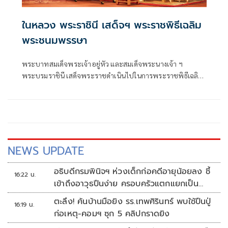
ในหลวง พระราชินี เสด็จฯ พระราชพิธีเฉลิม
พระชนมพรรษา
พระบาทสมเด็จพระเจ้าอยู่หัว และสมเด็จพระนางเจ้า ฯ
พระบรมราชินี เสด็จพระราชดำเนินไปในการพระราชพิธีเฉลิม
พระชนมพรรษา พุทธศักราช 2569 ณ พระที่นั่งอมรินทร
วินิจฉัย พระบรมมหาราชวัง
NEWS UPDATE
อธิบดีกรมพินิจฯ ห่วงเด็กก่อคดีอายุน้อยลง ชี้
16:22 น.
เข้าถึงอาวุธปืนง่าย ครอบครัวแตกแยกเป็น
ชนวนสำคัญ
ตะลึง! ค้นบ้านมือยิง รร.เทพศิรินทร์ พบใช้ปืนปู่
16:19 น.
ก่อเหตุ-คอมฯ ซุก 5 คลิปกราดยิง