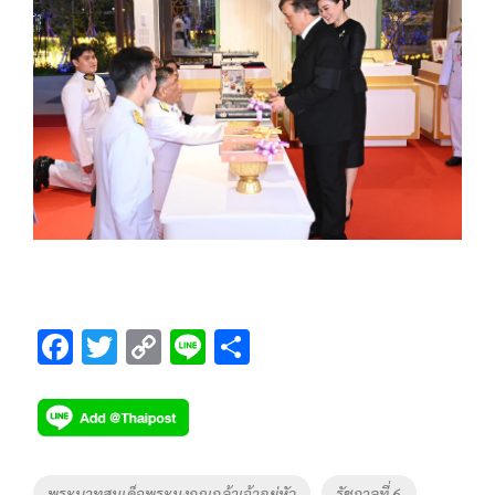
F
T
C
Li
S
ac
wi
o
n
h
e
tt
p
e
ar
b
er
y
e
o
Li
Tags
พระบาทสมเด็จพระมงกุฎเกล้าเจ้าอยู่หัว
รัชกาลที่ 6