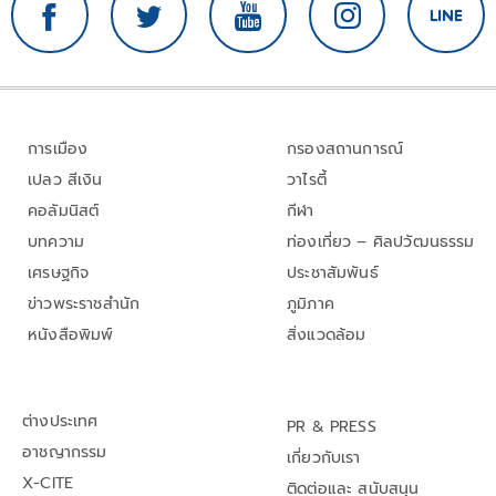
การเมือง
กรองสถานการณ์
เปลว สีเงิน
วาไรตี้
คอลัมนิสต์
กีฬา
บทความ
ท่องเที่ยว – ศิลปวัฒนธรรม
เศรษฐกิจ
ประชาสัมพันธ์
ข่าวพระราชสำนัก
ภูมิภาค
หนังสือพิมพ์
สิ่งแวดล้อม
ต่างประเทศ
PR & PRESS
อาชญากรรม
เกี่ยวกับเรา
X-CITE
ติดต่อและ สนับสนุน