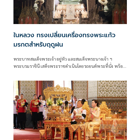
ในหลวง ทรงเปลี่ยนเครื่องทรงพระแก้ว
มรกตสำหรับฤดูฝน
พระบาทสมเด็จพระเจ้าอยู่หัว และสมเด็จพระนางเจ้า ฯ
พระบรมราชินี เสด็จพระราชดำเนินโดยรถยนต์พระที่นั่ง พร้อม
ด้วยสมเด็จพระเจ้าลูกเธอ เจ้าฟ้าสิริวัณณวรี นารีรัตนราชกัญญา
สมเด็จพระเจ้าลูกยาเธอ เจ้าฟ้าทีปังกรรัศมีโชติ มหาวชิโรตตมา
งกูร สิริวิบูลยราชกุมาร