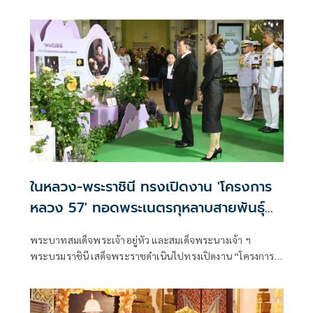
ศาสตราจารย์เกียรติยศสงคราม ทรัพย์เจริญ
ป.จ.,ม.ป.ช.,ม.ว.ม.,ภ.ป.ร. 3 ,ว.ป.ร.3 และคุณหญิงสุมนา ทรัพย์
เจริญ ต.จ.,ป.ม.
ในหลวง-พระราชินี ทรงเปิดงาน 'โครงการ
หลวง 57' ทอดพระเนตรกุหลาบสายพันธุ์
ใหม่ 'ควีนสุทิดา'
พระบาทสมเด็จพระเจ้าอยู่หัว และสมเด็จพระนางเจ้า ฯ
พระบรมราชินี เสด็จพระราชดำเนินไปทรงเปิดงาน “โครงการ
หลวง 57“ ภายใต้แนวคิด “พรรณพืชพระราชทาน สืบสาน
รักษา ต่อยอด จากดอยสู่เมือง” (The Blooming Legacy of
Royal Flora)