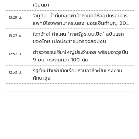
เมียนมา
'อนุทิน' นำทีมทอดผ้าป่าสามัคคีซื้ออุปกรณ์การ
13:29 น.
แพทย์โรงพยาบาลระนอง ยอดเงินทำบุญ 20
ล้านบาท
ใจกว้าง! ทำแผน ‘ภาครัฐระบบเปิด’ ฉบับแรก
13:07 น.
ของไทย เปิดประชาชนตรวจสอบงบ
ตำรวจรวบเจ๊ขาใหญ่ประจำซอย พร้อมอาวุธปืน
12:57 น.
9 มม. กระสุนกว่า 100 นัด
รัฐตั้งเป้าเพิ่มนักเรียนสายอาชีวะปั้นแรงงาน
12:52 น.
ทักษะสูง