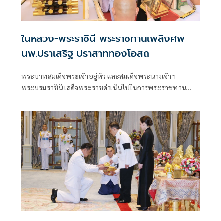
ในหลวง-พระราชินี พระราชทานเพลิงศพ
นพ.ปราเสริฐ ปราสาททองโอสถ
พระบาทสมเด็จพระเจ้าอยู่หัว และสมเด็จพระนางเจ้าฯ
พระบรมราชินี เสด็จพระราชดำเนินไปในการพระราชทาน
เพลิงศพ นายแพทย์ปราเสริฐ ปราสาททองโอสถ ณ เมรุหลวง
หน้าพลับพลาอิศริยากรณ์ วัดเทพศิรินทราวาส