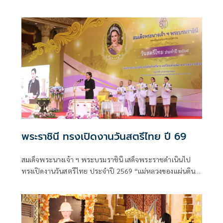
หลวง 57“ ภายใต้แนวคิด “พรรณพืชพระราชทาน สืบสาน
รักษา ต่อยอด จากดอยสู่เมือง” (The Blooming Legacy of
Royal Flora)
พระราชินี ทรงเปิดงานวันสตรีไทย ปี 69
สมเด็จพระนางเจ้า ฯ พระบรมราชินี เสด็จพระราชดำเนินไป
ทรงเปิดงานวันสตรีไทย ประจำปี 2569 “แม่หลวงของแผ่นดิน
สถิตถิ่นทิพย์วิมาน สตรีไทยตั้งปณิธาน สานต่องานศิลป์แผ่น
ดิน” และทอดพระเนตรนิทรรศการเฉลิมพระเกียรติ ฯ ณ ศูนย์
แสดงสินค้าและการประชุมอิมแพ็ค เมืองทองธานี อำเภอ
ปากเกร็ด จังหวัดนนทบุรี