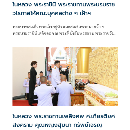
ในหลวง พระราชินี พระราชทานพระบรมราช
วโรกาสให้คณะบุคคลต่าง ๆ เฝ้าฯ
พระบาทสมเด็จพระเจ้าอยู่หัว และสมเด็จพระนางเจ้า ฯ
พระบรมราชินี เสด็จออก ณ พระที่นั่งอัมพรสถาน พระราชวัง
ดุสิต พระราชทานพระบรมราชวโรกาสให้ คณะบุคคลต่าง ๆ
เฝ้าทูลละอองธุลีพระบาท ตามลำดับดังนี้
ในหลวง พระราชทานเพลิงศพ ศ.เกียรติยศ
สงคราม-คุณหญิงสุมนา ทรัพย์เจริญ