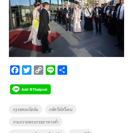
F
T
C
Li
S
ac
wi
o
n
h
e
tt
p
e
ar
b
er
y
e
o
Li
Tags
กรุงสตอกโฮล์ม
กษัตริย์สวีเดน
o
n
งานถวายพระกระยาหารค่ำ
k
k