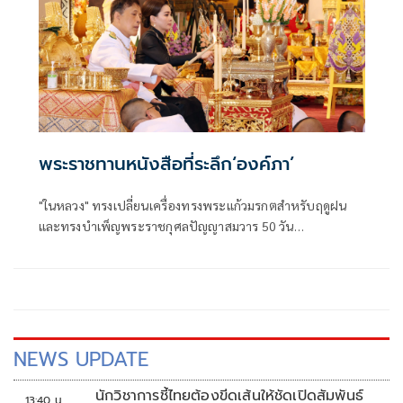
พระราชทานหนังสือที่ระลึก‘องค์ภา’
"ในหลวง" ทรงเปลี่ยนเครื่องทรงพระแก้วมรกตสำหรับฤดูฝน
และทรงบำเพ็ญพระราชกุศลปัญญาสมวาร 50 วัน
พระราชทาน “เจ้าฟ้าพัชรกิติยาภาฯ” พร้อมพระราชทาน
หนังสือที่ระลึก 50 วัน แก่ผู้เข้าร่วมพิธี
NEWS UPDATE
นักวิชาการชี้ไทยต้องขีดเส้นให้ชัดเปิดสัมพันธ์
13:40 น.