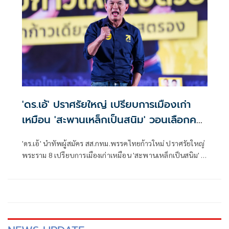
ลูกหลานเราเอง
'ดร.เอ้' ปราศรัยใหญ่ เปรียบการเมืองเก่า
เหมือน 'สะพานเหล็กเป็นสนิม' วอนเลือกคน
ทำงานจริงเปลี่ยนอนาคตไทย
'ดร.เอ้' นำทัพผู้สมัคร สส.กทม.พรรคไทยก้าวใหม่ ปราศรัยใหญ่
พระราม 8 เปรียบการเมืองเก่าเหมือน 'สะพานเหล็กเป็นสนิม' ชู
การศึกษาแก้จน-แก้น้ำท่วมซ้ำซาก วอนเลือกคนทำงานจริง
เปลี่ยนอนาคตไทย