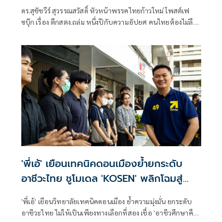
สูญเสียซ้ำซาก
ดร.สุชัชวีร์ สุวรรณสวัสดิ์ หัวหน้าพรรคไทยก้าวใหม่ โพสต์เฟ
ซบุ๊ก เรื่อง ตึกสตง.ถล่ม หนึ่งปีกับความอัปยศ คนไทยต้องไม่ลืม"
มีเนื้อหาดังนี้
'พี่เอ้' เยือนเทคนิคดอนเมืองย้ำยกระดับ
อาชีวะไทย ชูโมเดล 'KOSEN' พลิกโฉมสู่
สถาบันวิชาชีพชั้นสูง
'พี่เอ้' เยือนวิทยาลัยเทคนิคดอนเมือง ย้ำความมุ่งมั่น ยกระดับ
อาชีวะไทย ไม่ให้เป็นเพียงทางเลือกที่สอง เชื่อ 'อาชีวศึกษาคือ