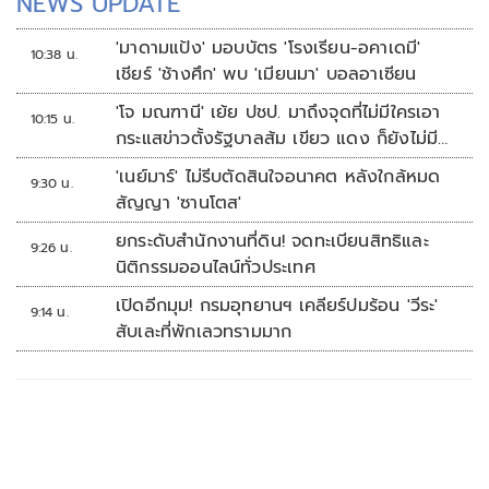
NEWS UPDATE
'มาดามแป้ง' มอบบัตร 'โรงเรียน-อคาเดมี'
10:38 น.
เชียร์ 'ช้างศึก' พบ 'เมียนมา' บอลอาเซียน
'โจ มณฑานี' เย้ย ปชป. มาถึงจุดที่ไม่มีใครเอา
10:15 น.
กระแสข่าวตั้งรัฐบาลส้ม เขียว แดง ก็ยังไม่มีฟ้า
เลย
'เนย์มาร์' ไม่รีบตัดสินใจอนาคต หลังใกล้หมด
9:30 น.
สัญญา 'ซานโตส'
ยกระดับสำนักงานที่ดิน! จดทะเบียนสิทธิและ
9:26 น.
นิติกรรมออนไลน์ทั่วประเทศ
เปิดอีกมุม! กรมอุทยานฯ เคลียร์ปมร้อน 'วีระ'
9:14 น.
สับเละที่พักเลวทรามมาก