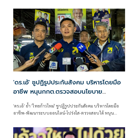
หัวใจของการศึกษา' เป็นใบเบิกทางสู่ตลาดแรงงานคุณภาพ
สร้างงาน สร้างอาชีพ สร้างชาติ - ชูโมเดล 'KOSEN' พลิกโฉมสู่
สถาบันวิชาชีพชั้นสูง ปั้นยุววิศวกร เงินเดือนสูง เป็นที่ต้องการ
ของตลาด ยัน ทุกคนมีโอกาสไปได้ไกลเท่าความฝัน
'ดร.เอ้' ชูปฏิรูปประกันสังคม บริหารโดยมือ
อาชีพ หนุนกกต.ตรวจสอบนโยบาย
พรรคการเมือง
'ดร.เอ้' ย้ำ 'ไทยก้าวใหม่' ชูปฏิรูปประกันสังคม บริหารโดยมือ
อาชีพ-พัฒนาระบบออนไลน์-โปร่งใส-ตรวจสอบได้ หนุน
กกต.ตรวจสอบนโยบายพรรคการเมือง ชี้ช่วยประชาชนแยก
ของจริง-ของเกินจริง วอนกกต.จัดการปัญหาซื้อสิทธิขายเสียงให้
หมดไปจากประเทศ เตือน รับเงินแล้วกาคือคอร์รัปชันอนาคต