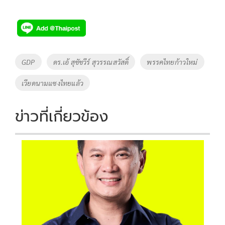
Tags
GDP
ดร.เอ้ สุชัชวีร์ สุวรรณสวัสดิ์
พรรคไทยก้าวใหม่
เวียดนามแซงไทยแล้ว
ข่าวที่เกี่ยวข้อง