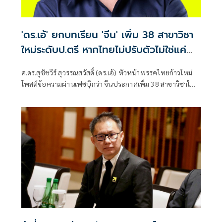
'ดร.เอ้' ยกบทเรียน 'จีน' เพิ่ม 38 สาขาวิชา
ใหม่ระดับป.ตรี หากไทยไม่ปรับตัวไม่ใช่แค่
'ตกขบวน'
ศ.ดร.สุชัชวีร์ สุวรรณสวัสดิ์ (ดร.เอ้) หัวหน้าพรรคไทยก้าวใหม่
โพสต์ข้อความผ่านเฟซบุ๊กว่า จีนประกาศเพิ่ม 38 สาขาวิชาใหม่
ระดับปริญญาตรี "สี จิ้น ผิง" คิดแบบ "วิศวกร" สร้างโรงงานผลิต
"คนแห่งอนาคต”