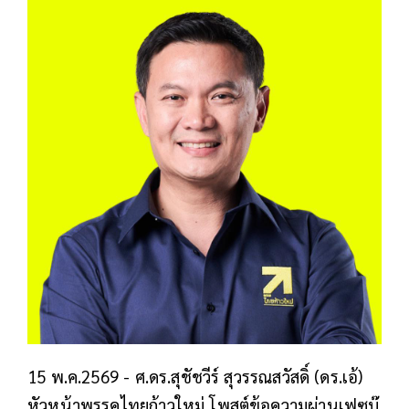
15 พ.ค.2569 - ศ.ดร.สุชัชวีร์ สุวรรณสวัสดิ์ (ดร.เอ้)
หัวหน้าพรรคไทยก้าวใหม่ โพสต์ข้อความผ่านเฟซบุ๊