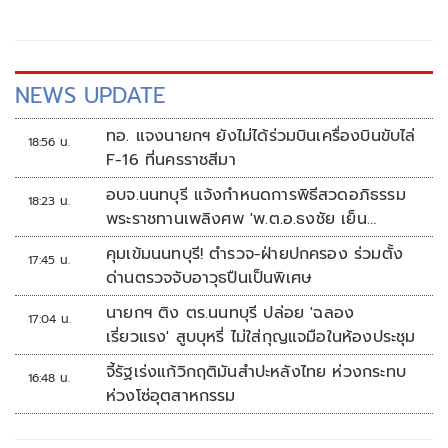
หมดไปจากประเทศ เตือน รับเงินแล้วกาคือคอร์รัปชันอนาคต
ลูกหลานเราเอง
NEWS UPDATE
ทอ. แจงนายกฯ ยังไม่ได้ร่วมบินเครื่องบินขับไล่
18:56 น.
F-16 ที่นครราชสีมา
อบจ.นนทบุรี แจ้งกำหนดการพิธีสวดอภิธรรม
18:23 น.
พระราชทานเพลิงศพ 'พ.ต.อ.ธงชัย เย็น
ประเสริฐ'
คุมเข้มนนทบุรี! ตำรวจ-ฝ่ายปกครอง ร่วมตั้ง
17:45 น.
ด่านตรวจจับอาวุธปืนเป็นพิเศษ
นายกฯ ติง ตร.นนทบุรี ปล่อย 'ฉลอง
17:04 น.
เรี่ยวแรง' สูบบุหรี่ ไม่ใส่กุญแจมือในห้องประชุม
จี้รัฐเร่งแก้วิกฤติมันสำปะหลังไทย ห่วงกระทบ
16:48 น.
ห่วงโซ่อุตสาหกรรม