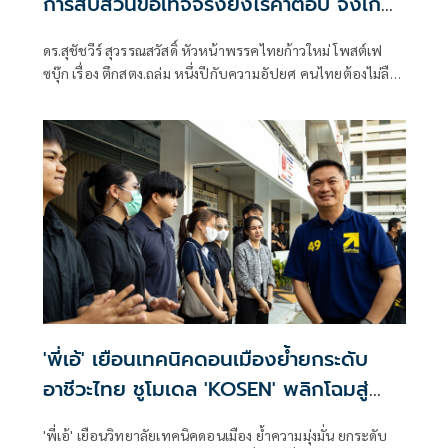
การสืบสวนข้อเท็จจริงยังไร้คำตอบ จึงเกิด
สูญเสียซ้ำซาก
ดร.สุชัชวีร์ สุวรรณสวัสดิ์ หัวหน้าพรรคไทยก้าวใหม่ โพสต์เฟ
ซบุ๊ก เรื่อง ตึกสตง.ถล่ม หนึ่งปีกับความอัปยศ คนไทยต้องไม่ลืม"
มีเนื้อหาดังนี้
'พี่เอ้' เยือนเทคนิคดอนเมืองย้ำยกระดับ
อาชีวะไทย ชูโมเดล 'KOSEN' พลิกโฉมสู่
สถาบันวิชาชีพชั้นสูง
'พี่เอ้' เยือนวิทยาลัยเทคนิคดอนเมือง ย้ำความมุ่งมั่น ยกระดับ