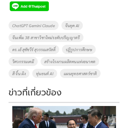
e
tt
p
e
ar
b
er
y
e
o
Li
Tags
ChatGPT Gemini Claude
จีนยุค AI
o
n
จีนเพิ่ม 38 สาขาวิชาใหม่ระดับปริญญาตรี
k
k
ดร.เอ้ สุชัชวีร์ สุวรรณสวัสดิ์
ปฏิรูปการศึกษษ
วิศวกรรมเคมี
สร้างโรงงานผลิตคนแห่งอนาคต
สี จิ้น ผิง
หุ่นยนต์ AI
แผนยุทธศาสตร์ชาติ
ข่าวที่เกี่ยวข้อง