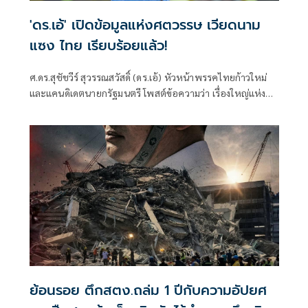
'ดร.เอ้' เปิดข้อมูลแห่งศตวรรษ เวียดนาม
แซง ไทย เรียบร้อยแล้ว!
ศ.ดร.สุชัชวีร์ สุวรรณสวัสดิ์ (ดร.เอ้) หัวหน้าพรรคไทยก้าวใหม่
และแคนดิเดตนายกรัฐมนตรี โพสต์ข้อความว่า เรื่องใหญ่แห่ง
"ศตวรรษ" เมื่
ย้อนรอย ตึกสตง.ถล่ม 1 ปีกับความอัปยศ