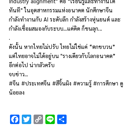
Industry alignment" คือ “เรียนรู้และทำงานได้
ทันที" ในอุตสาหกรรมแห่งอนาคต นักศึกษาจีน
กำลังทำงานกับ AI ระดับลึก กำลังสร้างหุ่นยนต์ และ
กำลังเชื่อมสมองกับระบบ...แค่คิด ก็ขนลุก...
.
ดังนั้น หากไทยไม่ปรับ ไทยไม่ใช่แค่ “ตกขบวน”
แต่ไทยอาจไม่ได้อยู่บน "รางเดียวกับโลกอนาคต”
อีกต่อไป น่ากลัวครับ
จบข่าว...
#จีน #ประเทศจีน #สีจิ้นผิง #ความรู้ #การศึกษา ดู
น้อยลง
F
T
C
Li
S
ac
wi
o
n
h