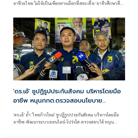
อาชีวะไทย ไม่ให้เป็นเพียงทางเลือกที่สอง เชื่อ 'อาชีวศึกษาคือ
หัวใจของการศึกษา' เป็นใบเบิกทางสู่ตลาดแรงงานคุณภาพ
สร้างงาน สร้างอาชีพ สร้างชาติ - ชูโมเดล 'KOSEN' พลิกโฉมสู่
สถาบันวิชาชีพชั้นสูง ปั้นยุววิศวกร เงินเดือนสูง เป็นที่ต้องการ
ของตลาด ยัน ทุกคนมีโอกาสไปได้ไกลเท่าความฝัน
'ดร.เอ้' ชูปฏิรูปประกันสังคม บริหารโดยมือ
อาชีพ หนุนกกต.ตรวจสอบนโยบาย
พรรคการเมือง
'ดร.เอ้' ย้ำ 'ไทยก้าวใหม่' ชูปฏิรูปประกันสังคม บริหารโดยมือ
อาชีพ-พัฒนาระบบออนไลน์-โปร่งใส-ตรวจสอบได้ หนุน
กกต.ตรวจสอบนโยบายพรรคการเมือง ชี้ช่วยประชาชนแยก
ของจริง-ของเกินจริง วอนกกต.จัดการปัญหาซื้อสิทธิขายเสียงให้