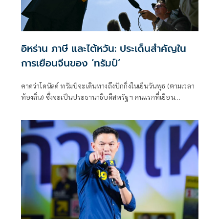
อิหร่าน ภาษี และไต้หวัน: ประเด็นสำคัญใน
การเยือนจีนของ ‘ทรัมป์’
คาดว่าโดนัลด์ ทรัมป์จะเดินทางถึงปักกิ่งในเย็นวันพุธ (ตามเวลา
ท้องถิ่น) ซึ่งจะเป็นประธานาธิบดีสหรัฐฯ คนแรกที่เยือน
ประเทศจีนในรอบเกือบสิบปี ความสัมพันธ์ระหว่างสอง
ประเทศเย็นชาลงนับตั้งแต่การเยือนจีนครั้งล่าสุดของทรัมป์ในปี
2017 สาเหตุส่วนหนึ่งมาจากนโยบายภาษีที่เข้มงวดของทรัมป์
และข้อตกลงนิวเคลียร์อิหร่าน อันเป็นหัวข้อหลักในการหารือ
ระหว่างเขากับประธานาธิบดีสี จิ้นผิงของจีน ซึ่งจะดำเนินไป
จนถึงวันศุกร์