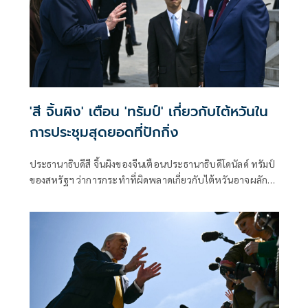
'สี จิ้นผิง' เตือน 'ทรัมป์' เกี่ยวกับไต้หวันใน
การประชุมสุดยอดที่ปักกิ่ง
ประธานาธิบดีสี จิ้นผิงของจีนเตือนประธานาธิบดีโดนัลด์ ทรัมป์
ของสหรัฐฯ ว่าการกระทำที่ผิดพลาดเกี่ยวกับไต้หวันอาจผลัก
ดันให้ทั้งสองประเทศเข้าสู่ "ความขัดแย้ง" ซึ่งเป็นการเริ่มต้นการ
พบปะกันอย่างดุเดือดในการประชุมสุดยอดมหาอำนาจที่กรุง
ปักกิ่งเมื่อวันพฤหัสบดีที่ผ่านมา