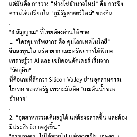
แต่มันคือ การวาง “ห่วงโซ่อำนาจใหม่” คือ การชิง
ความได้เปรียบใน "ภูมิรัฐศาสตร์ใหม่" ของจีน
.
"4 สัญญาณ" ที่ไทยต้องอ่านให้ขาด
1. “ใครคุมทรัพยากร คือ คุมโลกเทคโนโลยี”
จีนลงทุนใน แร่หายาก และทรัพยากรใต้พิภพ
เพราะรู้ว่า AI และ เซมิคอนดัคเตอร์ เริ่มจาก
“วัตถุดิบ”
นี่คือเกมที่ลึกกว่า Silicon Valley ย่านอุตสาหกรรม
ไฮเทค ของสหรัฐ เพราะมันคือ "เกมต้นน้ำของ
อำนาจ"
.
2. “อุตสาหกรรมเดิมอยู่ได้ แต่ต้องฉลาดขึ้น และต้อง
มีประสิทธิภาพสูงขึ้น”
"การเกษตร" ไม่ได้หายไป แต่กลายเป็น เกษตร +