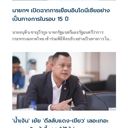
นายกฯ เปิดฉากการเยือนอินโดนีเซียอย่าง
เป็นทางการในรอบ 15 ปี
นายอนุทิน ชาญวีรกูล นายกรัฐมนตรีและรัฐมนตรีว่าการ
กระทรวงมหาดไทย เข้าร่วมพิธีต้อนรับอย่างเป็นทางการ ใน
โอกาสเดินทางเยือนสาธารณรัฐอินโดนีเซียอย่างเป็นทางการ
'น้ำเงิน' เย้ย 'ดีลลับแดง-เขียว' เลอะเทอะ