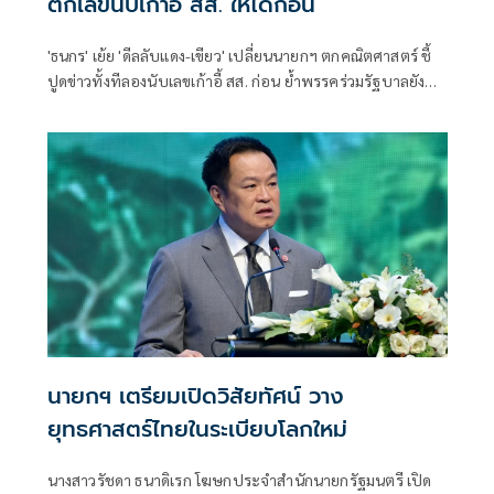
ตกเลขนับเก้าอี้ สส. ให้ได้ก่อน
'ธนกร' เย้ย 'ดีลลับแดง-เขียว' เปลี่ยนนายกฯ ตกคณิตศาสตร์ ชี้
ปูดข่าวทั้งทีลองนับเลขเก้าอี้ สส. ก่อน ย้ำพรรคร่วมรัฐบาลยัง
แน่นปึ้ก
นายกฯ เตรียมเปิดวิสัยทัศน์ วาง
ยุทธศาสตร์ไทยในระเบียบโลกใหม่
นางสาวรัชดา ธนาดิเรก โฆษกประจำสำนักนายกรัฐมนตรี เปิด