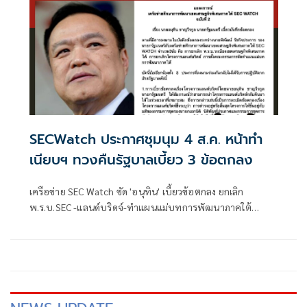
SECWatch ประกาศชุมนุม 4 ส.ค. หน้าทำ
เนียบฯ ทวงคืนรัฐบาลเบี้ยว 3 ข้อตกลง
เครือข่าย SEC Watch ซัด 'อนุทิน' เบี้ยวข้อตกลง ยกเลิก
พ.ร.บ.SEC -แลนด์บริดจ์-ทำแผนแม่บทการพัฒนาภาคใต้
ประกาศนัดชุมนุมหน้าทำเนียบฯ 4 ส.ค. ทวงบันทึกข้อตกลง 3
ข้อ