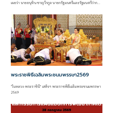
เผยว่า นายอนุทิน ชาญวีรกูล นายกรัฐมนตรีและรัฐมนตรีว่าการ
กระทรวงมหาดไทย มีกำหนดเป็นประธานเปิดงาน The
INTANIA Forum: SURVIVING UNDER THE NEW WORLD
ORDER ฝ่าวิกฤติ รับมือระเบียบโลกใหม่
พระราชพิธีเฉลิมพระชนมพรรษา2569
"ในหลวง-พระราชินี" เสด็จฯ พระราชพิธีเฉลิมพระชนมพรรษา
2569