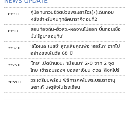
NEWS UPDATE
คู่มือทบทวนชีวิตช่วงพระเสาร์จร(7)เดินถอย
0:03 น.
หลังสำหรับคนทุกลัคนาราศีตอนที่2
สอบท้องถิ่น-ฮั้วสว.-ผลงานไม่ออก บั่นทอนเชื่อ
0:01 น.
มั่น'รัฐบาลอนุทิน'
'ลิโอเนล เมสซี' สูญเสียคุณพ่อ 'ฮอร์เก' จากไป
22:37 น.
อย่างสงบในวัย 68 ปี
'ไทย' เปิดบ้านชนะ 'เมียนมา' 2-0 จาก 2 จุด
22:26 น.
โทษ เข้ารอบรองฯ บอลอาเซียน ดวล 'สิงคโปร์'
วธ.เตรียมพร้อม พิธีการศพในพระบรมราชานุ
20:59 น.
เคราะห์ เหตุยิงในโรงเรียน