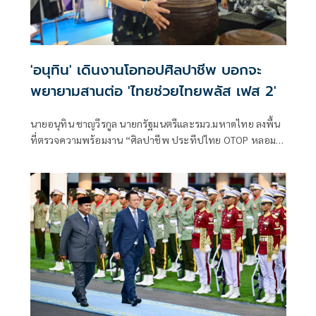
'อนุทิน' เดินงานโอทอปศิลปาชีพ บอกจะ
พยายามสานต่อ 'ไทยช่วยไทยพลัส เฟส 2'
นายอนุทิน ชาญวีรกูล นายกรัฐมนตรีและรมว.มหาดไทย ลงพื้น
ที่ตรวจความพร้อมงาน “ศิลปาชีพ ประทีปไทย OTOP หลอม
ดวงใจด้วยพระบารมี” ปี 2569 ซึ่งจัดขึ้นระหว่างวันที่ 8–16
สิงหาคม นี้ ณ อาคารชาเลนเจอร์ 1–3 อิมแพ็ค เมืองทองธานี ซึ่ง
นายกรัฐมนตรีจะเดินทางมาเปิดงานอย่างเป็นทางการ ในวัน
จันทร์ที่ 10 สิงหาคม