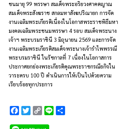
ชนมายุ 99 พรรษา สมเด็จพระอริยวงศาคตญาณ
สมเด็จพระสังฆราช สกลมหาสังฆปริณายก การจัด
งานเฉลิมพระเกียรติเนื่องในโอกาสพระราชพิธีมหา
มงคลเฉลิมพระชนมพรรษา 4 รอบ สมเด็จพระนาง
เจ้าฯ พระบรมราชินี 3 มิถุนายน 2569 และการจัด
งานเฉลิมพระเกียรติสมเด็จพระนางเจ้ารำไพพรรณี
พระบรมราชินี ในรัชกาลที่ 7 เนื่องในโอกาสการ
ประกาศยกย่องพระเกียรติคุณพระราชกรณียกิจใน
วาระครบ 100 ปี ดำเนินการให้เป็นไปด้วยความ
เรียบร้อยทุกประการ
F
T
C
Li
S
ac
wi
o
n
h
e
tt
p
e
ar