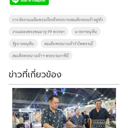
b
er
y
e
o
Li
Tags
การจัดงานเฉลิมพระเกียรติพระบาทสมเด็จพระเจ้าอยู่หัว
o
n
งานฉลองพระชนมายุ 99 พรรษา
นายกฯอนุทิน
k
k
รัฐบาลอนุทิน
สมเด็จพระนางเจ้ารำไพพรรณี
สมเด็จพระนางเจ้าฯ พระบรมราชินี
ข่าวที่เกี่ยวข้อง