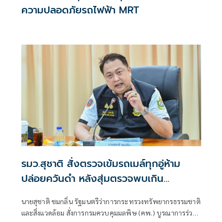
ความปลอดภัยรถไฟฟ้า MRT
รมว.สุชาติ สั่งตรวจเข้มรถเมล์ทุกอู่ห้าม
ปล่อยควันดำ หลังสุ่มตรวจพบเกิน
มาตรฐานกว่า 58% กำชับบังคับใช้กฎหมาย
นายสุชาติ ชมกลิ่น รัฐมนตรีว่าการกระทรวงทรัพยากรธรรมชาติ
จริงจัง ปกป้องสุขภาพประชาชน
และสิ่งแวดล้อม สั่งการกรมควบคุมมลพิษ (คพ.) บูรณาการร่วม