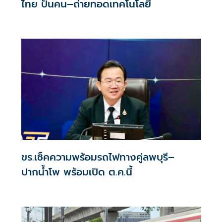
ไทย ปั้นคน–ถ่ายทอดเทคโนโลยี
ขร.เช็คความพร้อมรถไฟทางคู่ลพบุรี–
ปากน้ำโพ พร้อมเปิด ต.ค.นี้