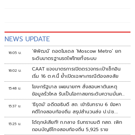
กับกรมการขนส่งทางบกและสำนักงานตำรวจแห่งชาติ
NEWS UPDATE
‘พิพัฒน์’ ถอดโมเดล ‘Moscow Metro’ ยก
16:05 น.
ระดับมาตรฐานรถไฟไทยทั้งระบบ
CAAT แจงมาตรการเปิดตรวจกระเป๋าเช็กอิน
16:02 น.
เริ่ม 16 ต.ค.นี้ ย้ำเปิดเฉพาะกรณีต้องสงสัย
โฆษกรัฐบาล เผยนายกฯ สั่งสอบหาต้นเหตุ
15:48 น.
ข้อมูลรั่วไหล รับเป็นโอกาสยกระดับความมั่นคง
ปลอดภัยข้อมูลภาครัฐทั้งระบบ
'ธีรุตม์' อดีตอธิบดี สถ. เข้ารับทราบ 6 ข้อหา
15:37 น.
คดีโกงสอบท้องถิ่น สรุปสำนวนส่ง ป.ป.ช.
สัปดาห์หน้า
ได้ฤกษ์เสียที! ก.กลาง รับทราบมติ กสถ. เพิก
15:25 น.
ถอนบัญชีโกงสอบท้องถิ่น 5,925 ราย