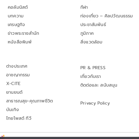
คอลัมนิสต์
กีฬา
บทความ
ท่องเที่ยว – ศิลปวัฒนธรรม
เศรษฐกิจ
ประชาสัมพันธ์
ข่าวพระราชสำนัก
ภูมิภาค
หนังสือพิมพ์
สิ่งแวดล้อม
ต่างประเทศ
PR & PRESS
อาชญากรรม
เกี่ยวกับเรา
X-CITE
ติดต่อและ สนับสนุน
ยานยนต์
สาธารณสุข-คุณภาพชีวิต
Privacy Policy
บันเทิง
ไทยโพสต์ ทีวี