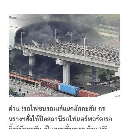
ด่วน !รถไฟชนรถเมล์แยกมักกะสัน กร
มรางฯสั่งให้ปิดสถานีรถไฟแอร์พอร์ตเรล