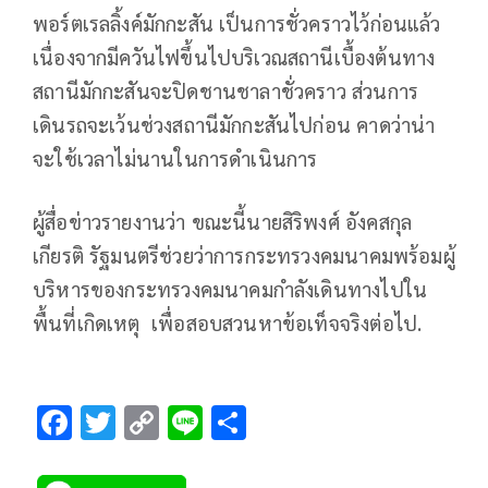
พอร์ตเรลลิ้งค์มักกะสัน เป็นการชั่วคราวไว้ก่อนแล้ว
เนื่องจากมีควันไฟขึ้นไปบริเวณสถานีเบื้องต้นทาง
สถานีมักกะสันจะปิดชานชาลาชั่วคราว ส่วนการ
เดินรถจะเว้นช่วงสถานีมักกะสันไปก่อน คาดว่าน่า
จะใช้เวลาไม่นานในการดำเนินการ
ผู้สื่อข่าวรายงานว่า ขณะนี้นายสิริพงศ์ อังคสกุล
เกียรติ รัฐมนตรีช่วยว่าการกระทรวงคมนาคมพร้อมผู้
บริหารของกระทรวงคมนาคมกำลังเดินทางไปใน
พื้นที่เกิดเหตุ เพื่อสอบสวนหาข้อเท็จจริงต่อไป.
F
T
C
Li
S
ac
wi
o
n
h