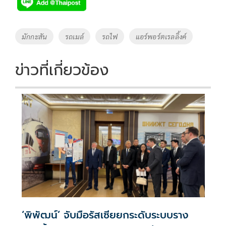
e
tt
p
e
ar
b
er
y
e
o
Li
Tags
มักกะสัน
รถเมล์
รถไฟ
แอร์พอร์ตเรลลิ้งค์
o
n
k
k
ข่าวที่เกี่ยวข้อง
‘พิพัฒน์’ จับมือรัสเซียยกระดับระบบราง