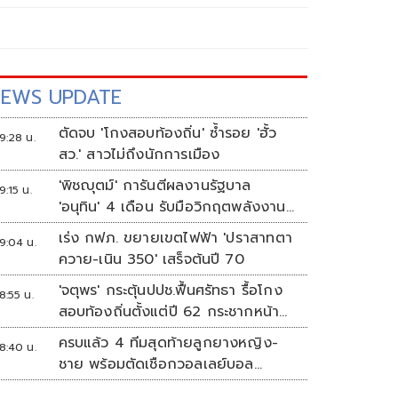
EWS UPDATE
ตัดจบ 'โกงสอบท้องถิ่น' ซ้ำรอย 'ฮั้ว
9:28 น.
สว.' สาวไม่ถึงนักการเมือง
'พิชญุตม์' การันตีผลงานรัฐบาล
9:15 น.
'อนุทิน' 4 เดือน รับมือวิกฤตพลังงาน
ดันราคาข้าว-ยาง-ปาล์ม พุ่งต่อเนื่อง
เร่ง กฟภ. ขยายเขตไฟฟ้า 'ปราสาทตา
9:04 น.
พร้อมอัดมาตรการช่วยลดต้นทุน-ขยาย
ควาย-เนิน 350' เสร็จต้นปี 70
ตลาดโลก
'จตุพร' กระตุ้นปปช.ฟื้นศรัทธา รื้อโกง
8:55 น.
สอบท้องถิ่นตั้งแต่ปี 62 กระชากหน้า
ลงโทษให้เข็ดหลาบ
ครบแล้ว 4 ทีมสุดท้ายลูกยางหญิง-
8:40 น.
ชาย พร้อมตัดเชือกวอลเลย์บอล
นักเรียน แชมป์กีฬา '7HD 2026'