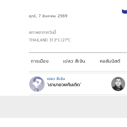
ศุกร์, 7 สิงหาคม 2569
สภาพอากาศวันนี้
THAILAND 31.3°C/27°C
การเมือง
เปลว สีเงิน
คอลัมนิสต์
เปลว สีเงิน
‘เรามาอวยกันเถิด’