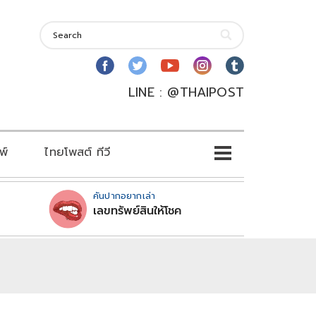
LINE : @THAIPOST
พ์
ไทยโพสต์ ทีวี
คันปากอยากเล่า
เลขทรัพย์สินให้โชค