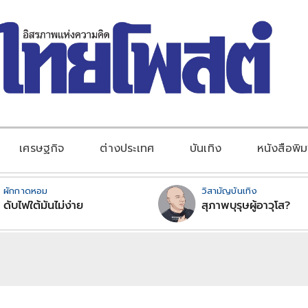
เศรษฐกิจ
ต่างประเทศ
บันเทิง
หนังสือพิม
ผักกาดหอม
วิสามัญบันเทิง
ดับไฟใต้มันไม่ง่าย
สุภาพบุรุษผู้อาวุโส?